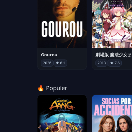
Gourou
2026
★ 6.1
2013
★ 7.8
🔥 Popüler