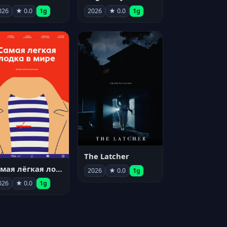
026
★ 0.0
1g
2026
★ 0.0
1g
The Latcher
Самая лёгкая лодка в мире
2026
★ 0.0
1g
026
★ 0.0
1g