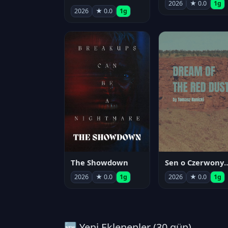
2026
★ 0.0
1g
2026
★ 0.0
1g
The Showdown
Sen o Czerwo
2026
★ 0.0
1g
2026
★ 0.0
1g
🆕 Yeni Eklenenler (30 gün)