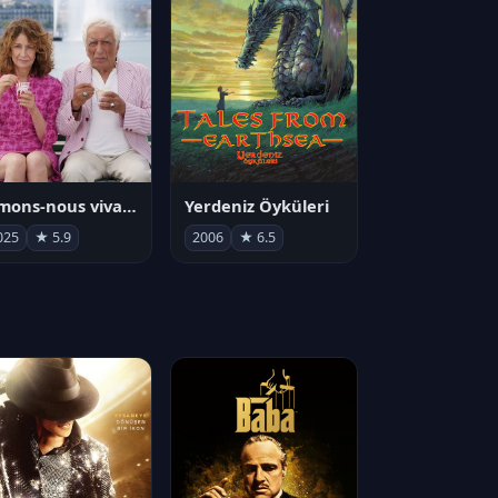
Aimons-nous vivants
Yerdeniz Öyküleri
025
★ 5.9
2006
★ 6.5