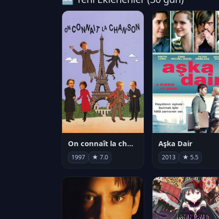
On connaît la chanson
Aşka Dair
1997
★ 7.0
2013
★ 5.5