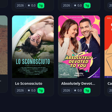
2026
★ 0.0
1g
2026
★ 0.0
1g
2
nym Pyle
Lo Sconosciuto
Absolutely Devoted to You
2026
★ 0.0
1g
2026
★ 0.0
1g
2