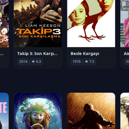
劇場版 魔法少女まどか☆マギカ[新編]叛逆の物語
Takip 3: Son Karşılaşma
Besle Kargayı
2014
★ 6.3
1976
★ 7.5
2