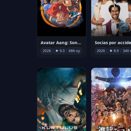
Avatar Aang: Son Havabükücü
2026
★ 9.3
686 oy
2026
★ 8.9
340 