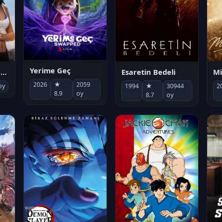
Yerime Geç
Mi
Socias por accidente
Esaretin Bedeli
2026
★
2059
2
oy
1994
★
30944
8.9
oy
8.7
oy