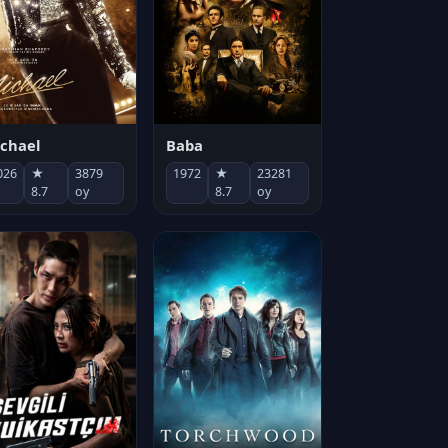
chael
Baba
026
★
3879
1972
★
23281
8.7
oy
8.7
oy