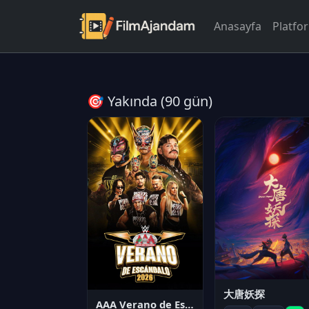
Anasayfa
Platfo
🎯 Yakında (90 gün)
大唐妖探
AAA Verano de Escándalo 2026 - Week 3