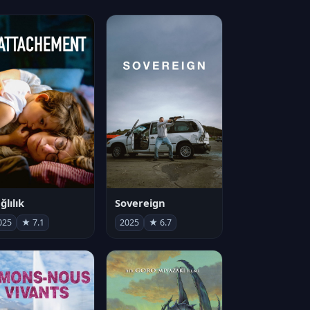
ğlılık
Sovereign
025
★ 7.1
2025
★ 6.7