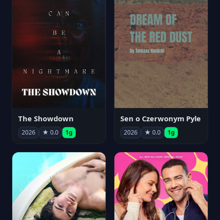
The Showdown
Sen o Czerwonym Pyle
2026
★ 0.0
1g
2026
★ 0.0
1g