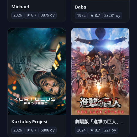
Michael
Baba
2026
★ 8.7
3879 oy
1972
★ 8.7
23281 oy
Kurtuluş Projesi
劇場版「進撃の巨人」完結編 THE LAST ATTACK
2026
★ 8.7
6808 oy
2024
★ 8.7
221 oy