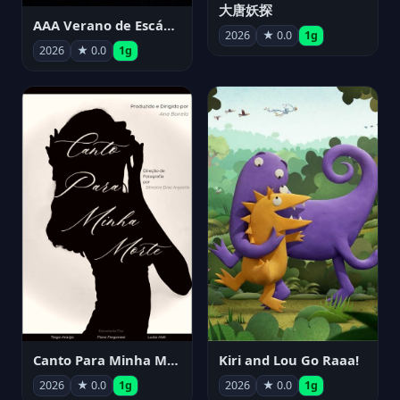
大唐妖探
AAA Verano de Escándalo 2026 - Week 3
2026
★ 0.0
1g
2026
★ 0.0
1g
Canto Para Minha Morte
Kiri and Lou Go Raaa!
2026
★ 0.0
1g
2026
★ 0.0
1g