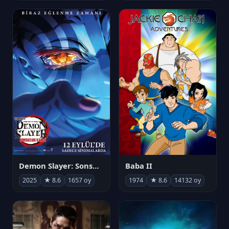
Demon Slayer: Sonsuzluk Kalesi
Baba II
2025
★ 8.6
1657 oy
1974
★ 8.6
14132 oy