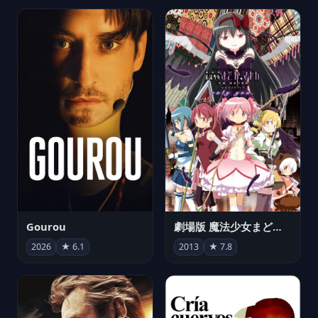
Gourou
劇場版 魔法少女まどか☆マギカ[新編]叛逆の物語
2026
★ 6.1
2013
★ 7.8