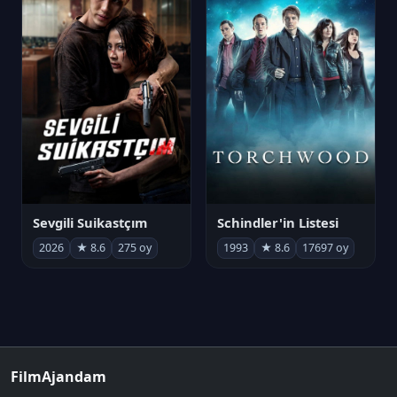
Sevgili Suikastçım
Schindler'in Listesi
2026
★ 8.6
275 oy
1993
★ 8.6
17697 oy
FilmAjandam