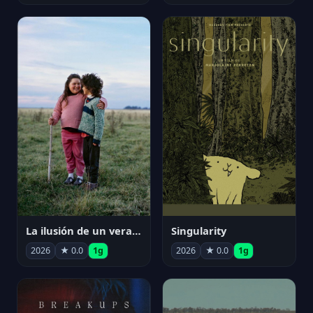
La ilusión de un verano sin fin
Singularity
2026
★ 0.0
1g
2026
★ 0.0
1g