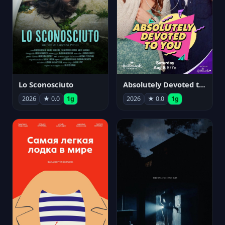
Lo Sconosciuto
Absolutely Devoted to You
2026
★ 0.0
1g
2026
★ 0.0
1g