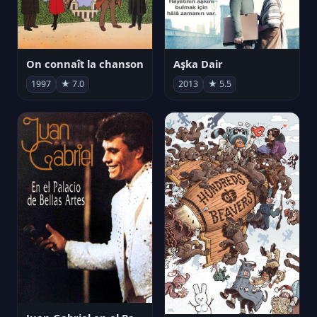
On connaît la chanson
Aşka Dair
1997
★ 7.0
2013
★ 5.5