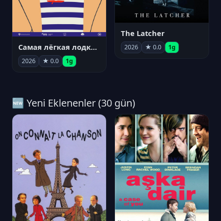
The Latcher
Самая лёгкая лодка в мире
2026
★ 0.0
1g
2026
★ 0.0
1g
🆕 Yeni Eklenenler (30 gün)