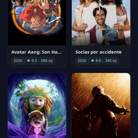
Avatar Aang: Son Havabükücü
Socias por accidente
2026
★ 9.3
686 oy
2026
★ 8.9
340 oy