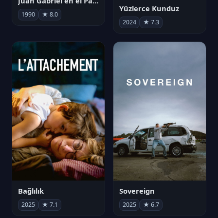
Juan Gabriel en el Palacio de Bellas Artes
Yüzlerce Kunduz
1990
★ 8.0
2024
★ 7.3
Bağlılık
Sovereign
2025
★ 7.1
2025
★ 6.7