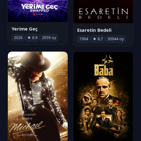
Yerime Geç
Esaretin Bedeli
2026
★ 8.9
2059 oy
1994
★ 8.7
30944 oy