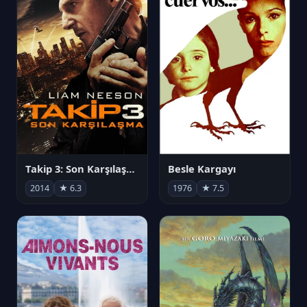
Takip 3: Son Karşılaşma
Besle Kargayı
2014
★ 6.3
1976
★ 7.5