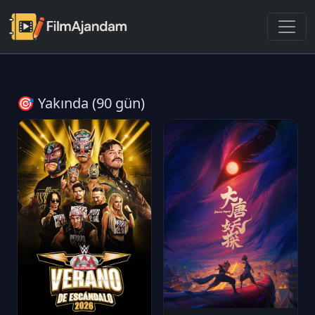
🎯 Yakında (90 gün)