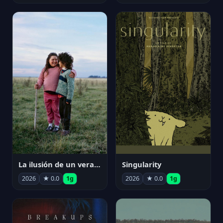
La ilusión de un verano sin fin
Singularity
2026
★ 0.0
1g
2026
★ 0.0
1g