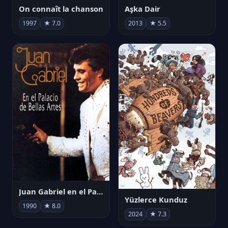
On connaît la chanson
Aşka Dair
1997
★ 7.0
2013
★ 5.5
Juan Gabriel en el Palacio de Bellas Artes
Yüzlerce Kunduz
1990
★ 8.0
2024
★ 7.3