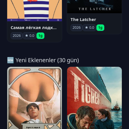
The Latcher
Самая лёгкая лодка в мире
2026
★ 0.0
1g
2026
★ 0.0
1g
🆕 Yeni Eklenenler (30 gün)