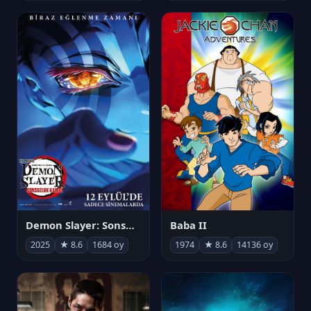
Demon Slayer: Sonsuzluk Kalesi
Baba II
2025
★ 8.6
1684 oy
1974
★ 8.6
14136 oy