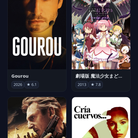
Gourou
劇場版 魔法少女まどか☆マギカ[新編]叛逆の物語
2026
★ 6.1
2013
★ 7.8