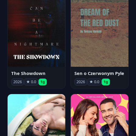
The Showdown
Sen o Czerwonym Pyle
2026
★ 0.0
1g
2026
★ 0.0
1g