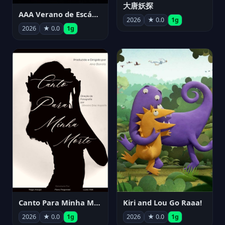
大唐妖探
AAA Verano de Escándalo 2026 - Week 3
2026
★ 0.0
1g
2026
★ 0.0
1g
Canto Para Minha Morte
Kiri and Lou Go Raaa!
2026
★ 0.0
1g
2026
★ 0.0
1g