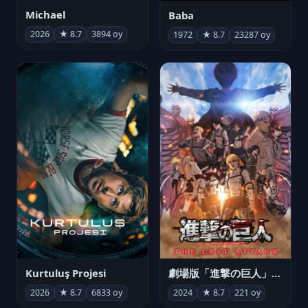
Michael
Baba
2026
★ 8.7
3894 oy
1972
★ 8.7
23287 oy
Kurtuluş Projesi
劇場版「進撃の巨人」完結編 THE LAST ATTACK
2026
★ 8.7
6833 oy
2024
★ 8.7
221 oy