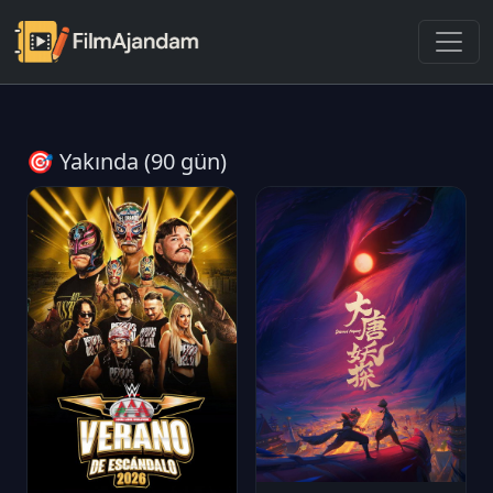
🎯 Yakında (90 gün)