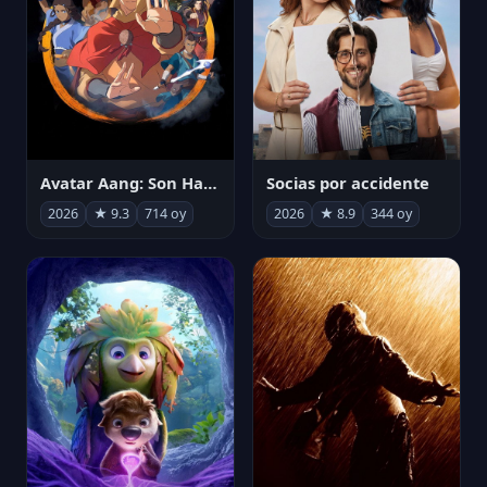
Avatar Aang: Son Havabükücü
Socias por accidente
2026
★ 9.3
714 oy
2026
★ 8.9
344 oy