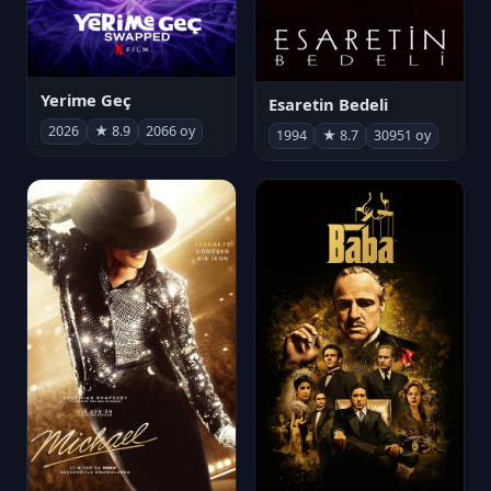
Yerime Geç
Esaretin Bedeli
2026
★ 8.9
2066 oy
1994
★ 8.7
30951 oy