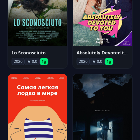
Lo Sconosciuto
Absolutely Devoted to You
2026
★ 0.0
1g
2026
★ 0.0
1g