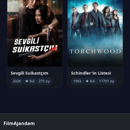
Sevgili Suikastçım
Schindler'in Listesi
2026
★ 8.6
275 oy
1993
★ 8.6
17701 oy
FilmAjandam