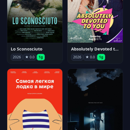
Lo Sconosciuto
Absolutely Devoted to You
2026
★ 0.0
1g
2026
★ 0.0
1g