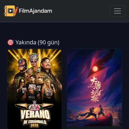
🎯 Yakında (90 gün)