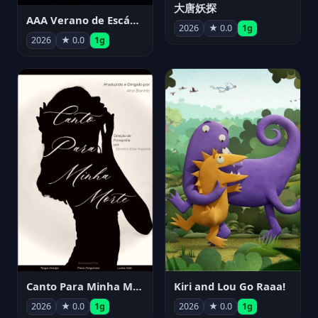
大唐妖探
AAA Verano de Escándalo 2026 - Week 3
2026
★ 0.0
1g
2026
★ 0.0
1g
Canto Para Minha Morte
Kiri and Lou Go Raaa!
2026
★ 0.0
1g
2026
★ 0.0
1g