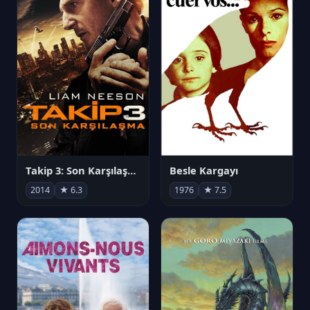
Takip 3: Son Karşılaşma
Besle Kargayı
2014
★ 6.3
1976
★ 7.5