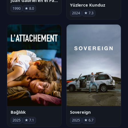
Juan Gabriel en el Palacio de Bellas Artes
Yüzlerce Kunduz
1990
★ 8.0
2024
★ 7.3
Bağlılık
Sovereign
2025
★ 7.1
2025
★ 6.7