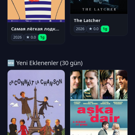
The Latcher
Самая лёгкая лодка в мире
2026
★ 0.0
1g
2026
★ 0.0
1g
🆕 Yeni Eklenenler (30 gün)