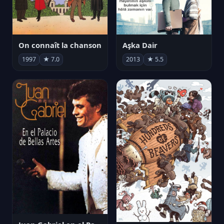
On connaît la chanson
Aşka Dair
1997
★ 7.0
2013
★ 5.5