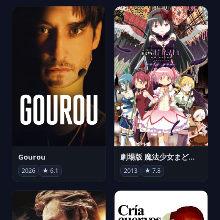
Gourou
劇場版 魔法少女まどか☆マギカ[新編]叛逆の物語
2026
★ 6.1
2013
★ 7.8