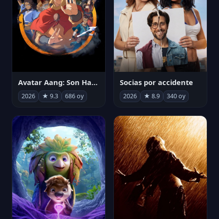
Avatar Aang: Son Havabükücü
Socias por accidente
2026
★ 9.3
686 oy
2026
★ 8.9
340 oy