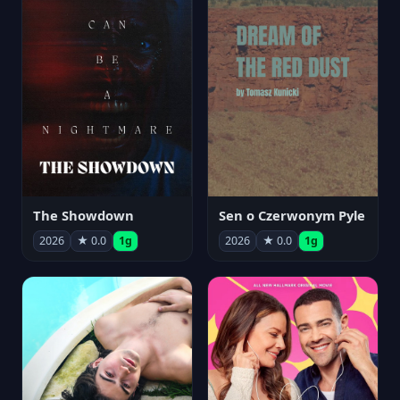
The Showdown
Sen o Czerwonym Pyle
2026
★ 0.0
1g
2026
★ 0.0
1g