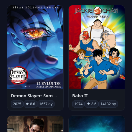
Demon Slayer: Sonsuzluk Kalesi
Baba II
2025
★ 8.6
1657 oy
1974
★ 8.6
14132 oy