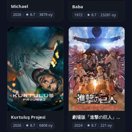
Michael
Baba
2026
★ 8.7
3879 oy
1972
★ 8.7
23281 oy
Kurtuluş Projesi
劇場版「進撃の巨人」完結編 THE LAST ATTACK
2026
★ 8.7
6808 oy
2024
★ 8.7
221 oy