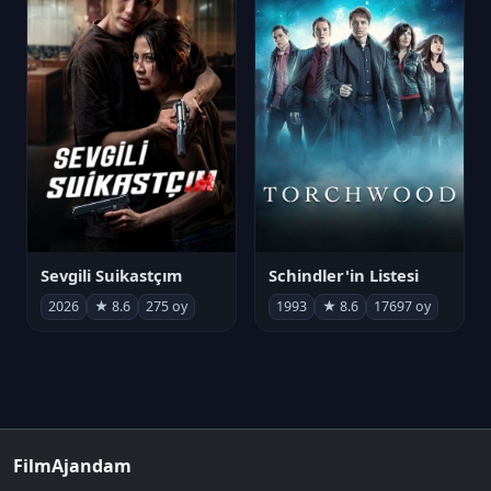
Sevgili Suikastçım
Schindler'in Listesi
2026
★ 8.6
275 oy
1993
★ 8.6
17697 oy
FilmAjandam