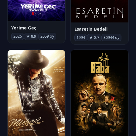
Yerime Geç
Esaretin Bedeli
2026
★ 8.9
2059 oy
1994
★ 8.7
30944 oy