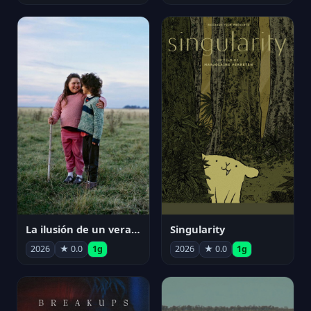
La ilusión de un verano sin fin
Singularity
2026
★ 0.0
1g
2026
★ 0.0
1g