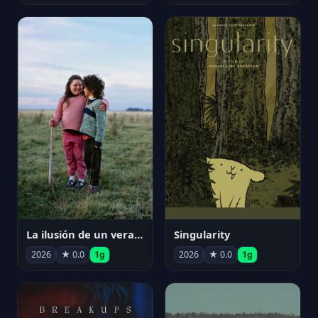
La ilusión de un verano sin fin
Singularity
2026
★ 0.0
1g
2026
★ 0.0
1g