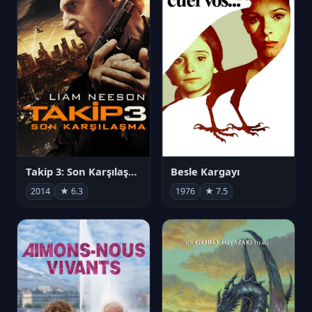
Takip 3: Son Karşılaşma
Besle Kargayı
2014
★ 6.3
1976
★ 7.5