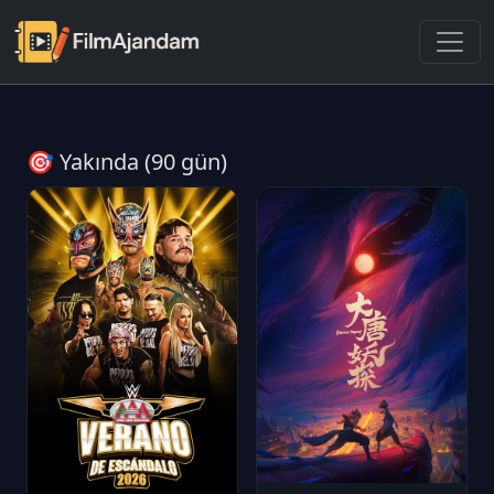
🎯 Yakında (90 gün)