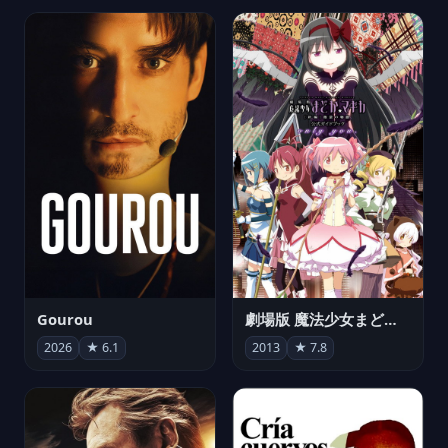
Gourou
劇場版 魔法少女まどか☆マギカ[新編]叛逆の物語
2026
★ 6.1
2013
★ 7.8