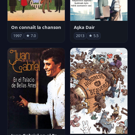
On connaît la chanson
Aşka Dair
1997
★ 7.0
2013
★ 5.5