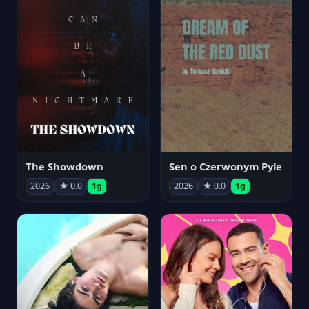
The Showdown
Sen o Czerwonym Pyle
2026
★ 0.0
1g
2026
★ 0.0
1g