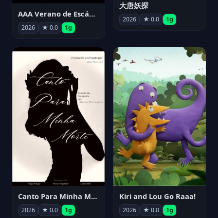
大唐妖探
AAA Verano de Escándalo 2026 - Week 3
2026
★ 0.0
1g
2026
★ 0.0
1g
Canto Para Minha Morte
Kiri and Lou Go Raaa!
2026
★ 0.0
1g
2026
★ 0.0
1g