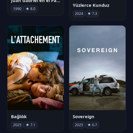
Juan Gabriel en el Palacio de Bellas Artes
Yüzlerce Kunduz
1990
★ 8.0
2024
★ 7.3
Bağlılık
Sovereign
2025
★ 7.1
2025
★ 6.7