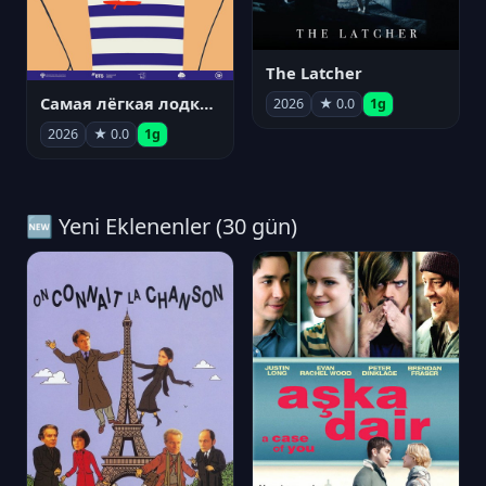
The Latcher
Самая лёгкая лодка в мире
2026
★ 0.0
1g
2026
★ 0.0
1g
🆕 Yeni Eklenenler (30 gün)