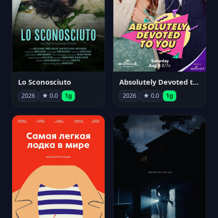
Lo Sconosciuto
Absolutely Devoted to You
2026
★ 0.0
1g
2026
★ 0.0
1g