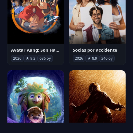
Avatar Aang: Son Havabükücü
Socias por accidente
2026
★ 9.3
686 oy
2026
★ 8.9
340 oy