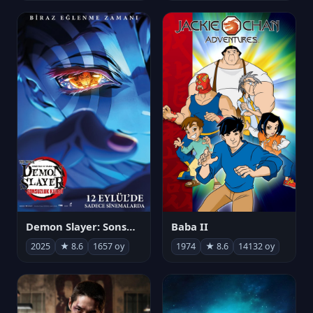
Demon Slayer: Sonsuzluk Kalesi
Baba II
2025
★ 8.6
1657 oy
1974
★ 8.6
14132 oy