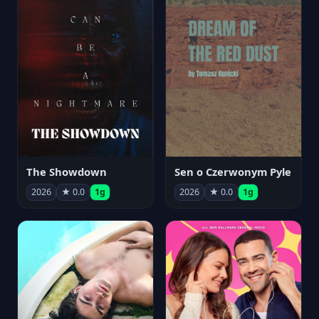
The Showdown
Sen o Czerwonym Pyle
2026
★ 0.0
1g
2026
★ 0.0
1g