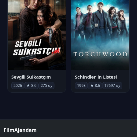
Sevgili Suikastçım
Schindler'in Listesi
2026
★ 8.6
275 oy
1993
★ 8.6
17697 oy
FilmAjandam