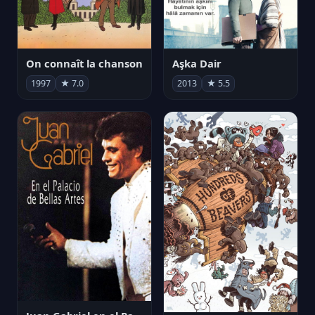
On connaît la chanson
Aşka Dair
1997
★ 7.0
2013
★ 5.5