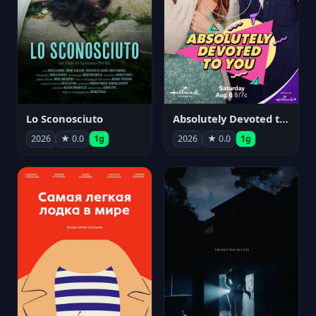
Lo Sconosciuto
Absolutely Devoted to You
2026
★ 0.0
1g
2026
★ 0.0
1g