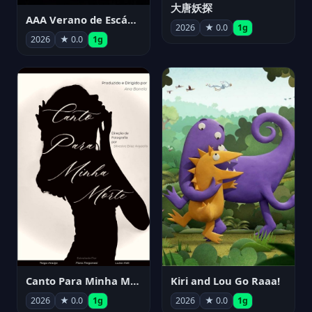
大唐妖探
AAA Verano de Escándalo 2026 - Week 3
2026
★ 0.0
1g
2026
★ 0.0
1g
Canto Para Minha Morte
Kiri and Lou Go Raaa!
2026
★ 0.0
1g
2026
★ 0.0
1g