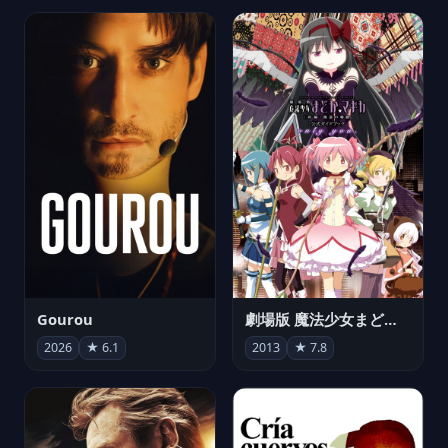
Gourou
劇場版 魔法少女まどか☆マギカ[新編]叛逆の物語
2026
★ 6.1
2013
★ 7.8