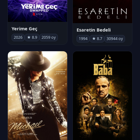
Yerime Geç
Esaretin Bedeli
2026
★ 8.9
2059 oy
1994
★ 8.7
30944 oy