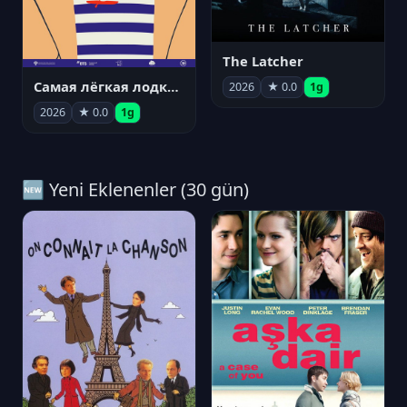
The Latcher
Самая лёгкая лодка в мире
2026
★ 0.0
1g
2026
★ 0.0
1g
🆕 Yeni Eklenenler (30 gün)