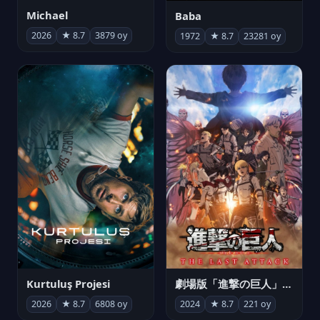
Michael
Baba
2026
★ 8.7
3879 oy
1972
★ 8.7
23281 oy
Kurtuluş Projesi
劇場版「進撃の巨人」完結編 THE LAST ATTACK
2026
★ 8.7
6808 oy
2024
★ 8.7
221 oy