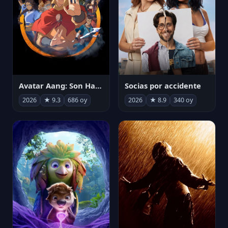
Avatar Aang: Son Havabükücü
Socias por accidente
2026
★ 9.3
686 oy
2026
★ 8.9
340 oy