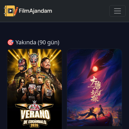
🎯 Yakında (90 gün)