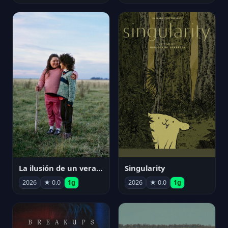
La ilusión de un verano sin fin
Singularity
2026
★ 0.0
1g
2026
★ 0.0
1g