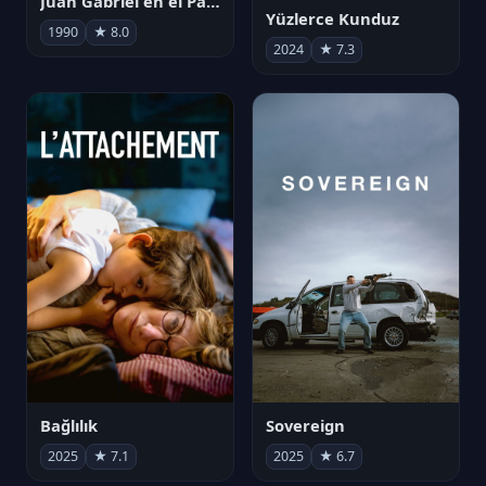
Juan Gabriel en el Palacio de Bellas Artes
Yüzlerce Kunduz
1990
★ 8.0
2024
★ 7.3
Bağlılık
Sovereign
2025
★ 7.1
2025
★ 6.7