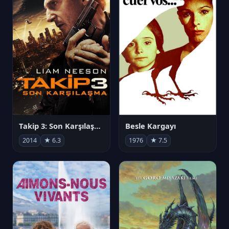
Takip 3: Son Karşılaşma
Besle Kargayı
2014
★ 6.3
1976
★ 7.5