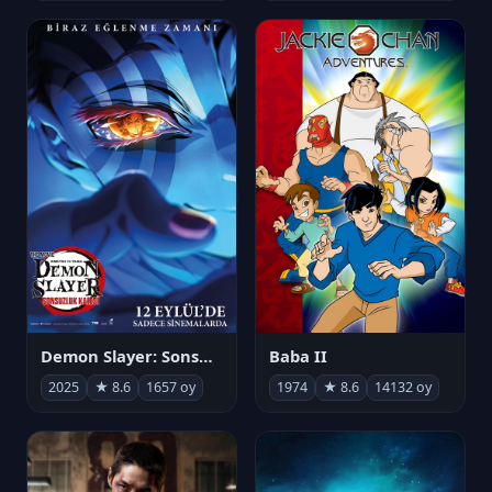
Demon Slayer: Sonsuzluk Kalesi
Baba II
2025
★ 8.6
1657 oy
1974
★ 8.6
14132 oy