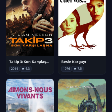
Takip 3: Son Karşılaşma
Besle Kargayı
2014
★ 6.3
1976
★ 7.5