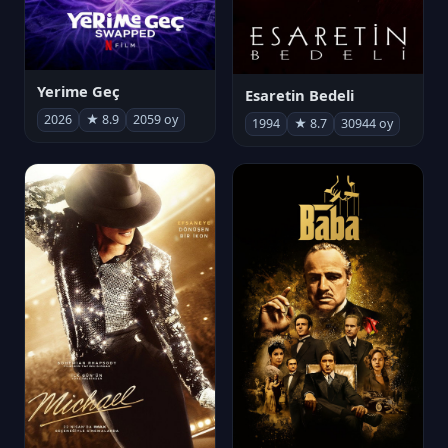
Yerime Geç
Esaretin Bedeli
2026
★ 8.9
2059 oy
1994
★ 8.7
30944 oy