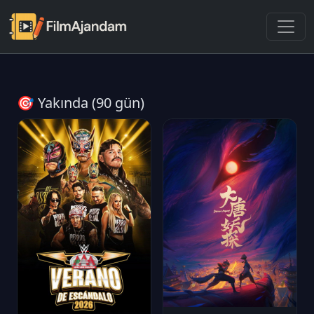
🎯 Yakında (90 gün)