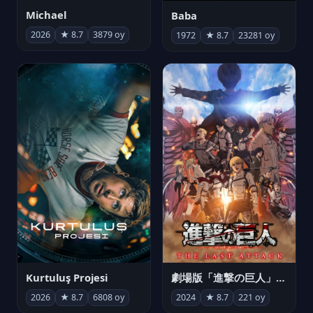
Michael
Baba
2026
★ 8.7
3879 oy
1972
★ 8.7
23281 oy
Kurtuluş Projesi
劇場版「進撃の巨人」完結編 THE LAST ATTACK
2026
★ 8.7
6808 oy
2024
★ 8.7
221 oy