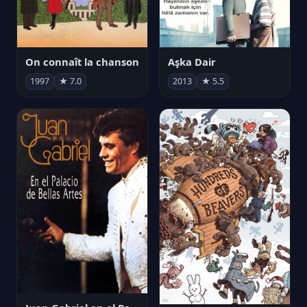
On connaît la chanson
Aşka Dair
1997
★ 7.0
2013
★ 5.5