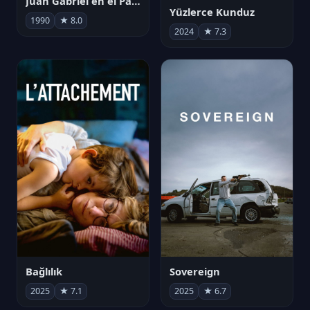
Juan Gabriel en el Palacio de Bellas Artes
Yüzlerce Kunduz
1990
★ 8.0
2024
★ 7.3
Bağlılık
Sovereign
2025
★ 7.1
2025
★ 6.7