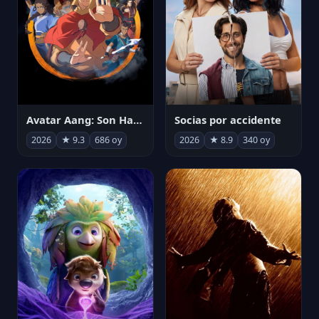
Avatar Aang: Son Havabükücü
Socias por accidente
2026
★ 9.3
686 oy
2026
★ 8.9
340 oy