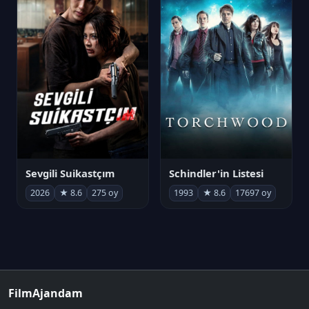
Sevgili Suikastçım
Schindler'in Listesi
2026
★ 8.6
275 oy
1993
★ 8.6
17697 oy
FilmAjandam