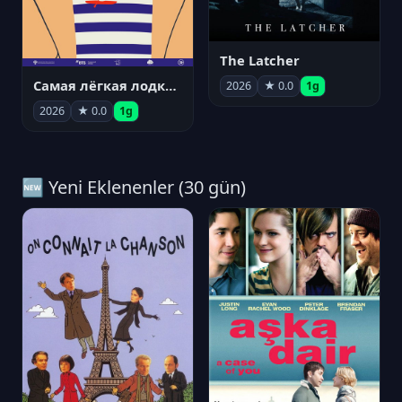
The Latcher
Самая лёгкая лодка в мире
2026
★ 0.0
1g
2026
★ 0.0
1g
🆕 Yeni Eklenenler (30 gün)