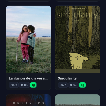
La ilusión de un verano sin fin
Singularity
2026
★ 0.0
1g
2026
★ 0.0
1g