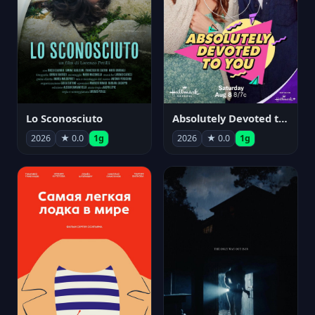
Lo Sconosciuto
Absolutely Devoted to You
2026
★ 0.0
1g
2026
★ 0.0
1g