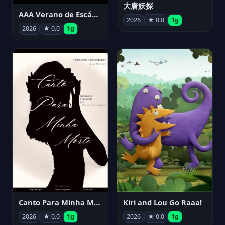
大唐妖探
AAA Verano de Escándalo 2026 - Week 3
2026
★ 0.0
1g
2026
★ 0.0
1g
Canto Para Minha Morte
Kiri and Lou Go Raaa!
2026
★ 0.0
1g
2026
★ 0.0
1g