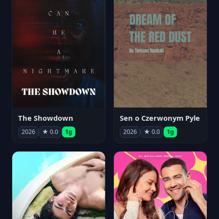
The Showdown
Sen o Czerwonym Pyle
2026
★ 0.0
1g
2026
★ 0.0
1g