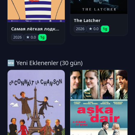
The Latcher
Самая лёгкая лодка в мире
2026
★ 0.0
1g
2026
★ 0.0
1g
🆕 Yeni Eklenenler (30 gün)