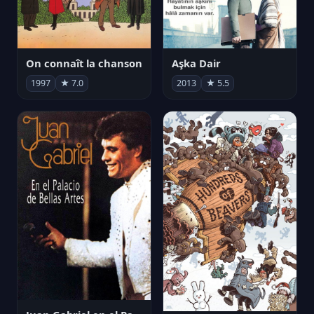
On connaît la chanson
Aşka Dair
1997
★ 7.0
2013
★ 5.5