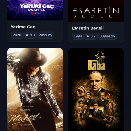
Yerime Geç
Esaretin Bedeli
2026
★ 8.9
2059 oy
1994
★ 8.7
30944 oy