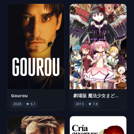
Gourou
劇場版 魔法少女まどか☆マギカ[新編]叛逆の物語
2026
★ 6.1
2013
★ 7.8