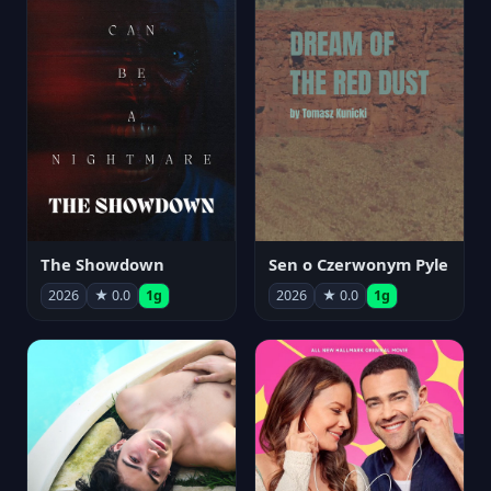
The Showdown
Sen o Czerwonym Pyle
2026
★ 0.0
1g
2026
★ 0.0
1g