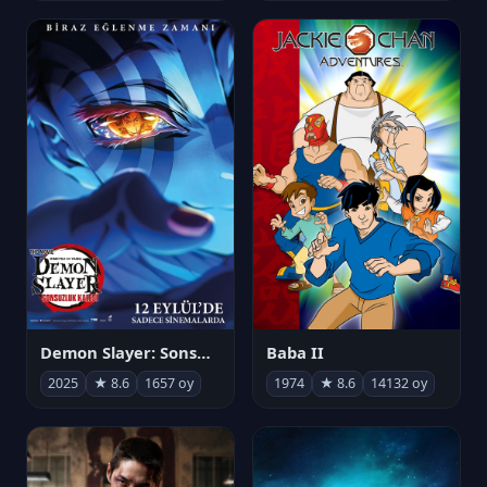
Demon Slayer: Sonsuzluk Kalesi
Baba II
2025
★ 8.6
1657 oy
1974
★ 8.6
14132 oy