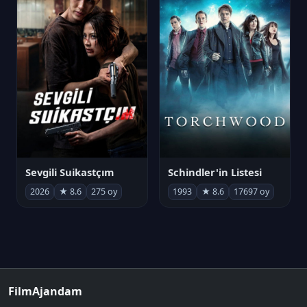
Sevgili Suikastçım
Schindler'in Listesi
2026
★ 8.6
275 oy
1993
★ 8.6
17697 oy
FilmAjandam