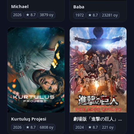
Michael
Baba
2026
★ 8.7
3879 oy
1972
★ 8.7
23281 oy
Kurtuluş Projesi
劇場版「進撃の巨人」完結編 THE LAST ATTACK
2026
★ 8.7
6808 oy
2024
★ 8.7
221 oy