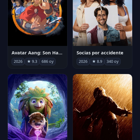
Avatar Aang: Son Havabükücü
Socias por accidente
2026
★ 9.3
686 oy
2026
★ 8.9
340 oy