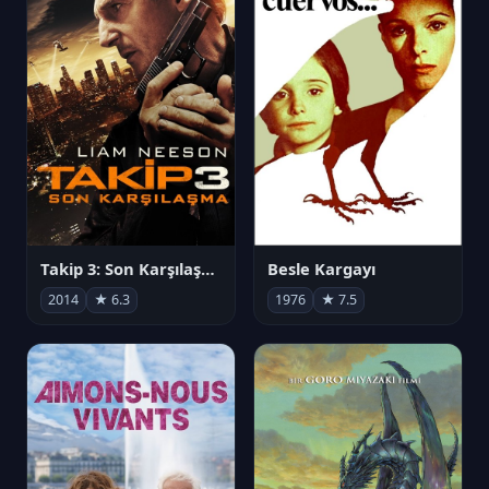
Takip 3: Son Karşılaşma
Besle Kargayı
2014
★ 6.3
1976
★ 7.5