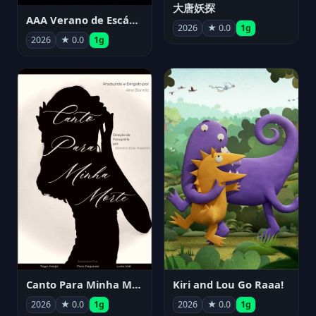
大唐妖探
AAA Verano de Escándalo 2026 - Week 3
2026
★ 0.0
1g
2026
★ 0.0
1g
Canto Para Minha Morte
Kiri and Lou Go Raaa!
2026
★ 0.0
1g
2026
★ 0.0
1g