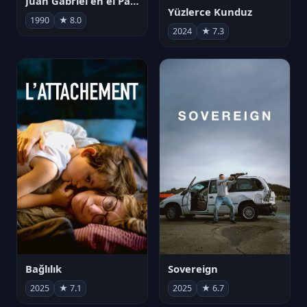
Juan Gabriel en el Palacio de Bellas Artes
Yüzlerce Kunduz
1990
★ 8.0
2024
★ 7.3
Bağlılık
Sovereign
2025
★ 7.1
2025
★ 6.7