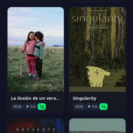
La ilusión de un verano sin fin
Singularity
2026
★ 0.0
1g
2026
★ 0.0
1g