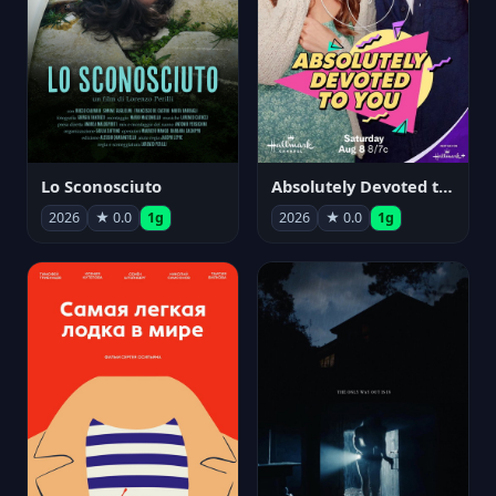
Lo Sconosciuto
Absolutely Devoted to You
2026
★ 0.0
1g
2026
★ 0.0
1g