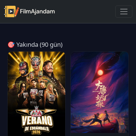
🎯 Yakında (90 gün)