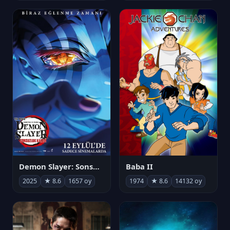
Demon Slayer: Sonsuzluk Kalesi
Baba II
2025
★ 8.6
1657 oy
1974
★ 8.6
14132 oy