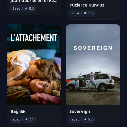
Juan Gabriel en el Palacio de Bellas Artes
Yüzlerce Kunduz
1990
★ 8.0
2024
★ 7.3
Bağlılık
Sovereign
2025
★ 7.1
2025
★ 6.7