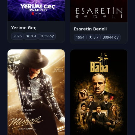
Yerime Geç
Esaretin Bedeli
2026
★ 8.9
2059 oy
1994
★ 8.7
30944 oy