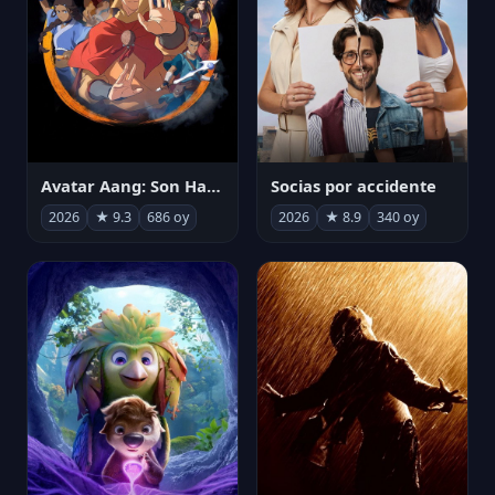
Avatar Aang: Son Havabükücü
Socias por accidente
2026
★ 9.3
686 oy
2026
★ 8.9
340 oy