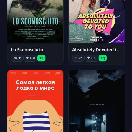
Lo Sconosciuto
Absolutely Devoted to You
2026
★ 0.0
1g
2026
★ 0.0
1g