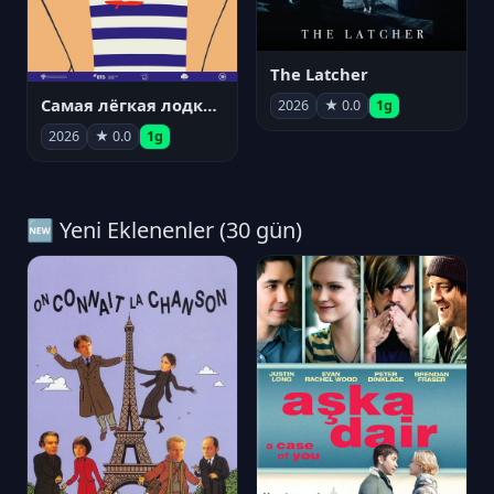
The Latcher
Самая лёгкая лодка в мире
2026
★ 0.0
1g
2026
★ 0.0
1g
🆕 Yeni Eklenenler (30 gün)