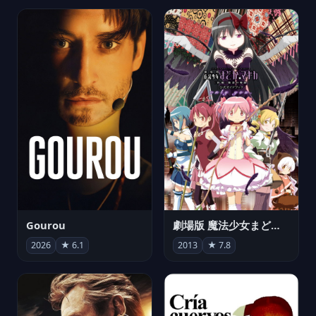
Gourou
劇場版 魔法少女まどか☆マギカ[新編]叛逆の物語
2026
★ 6.1
2013
★ 7.8