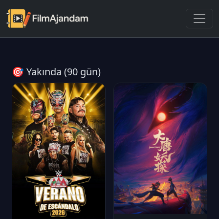
🎯 Yakında (90 gün)