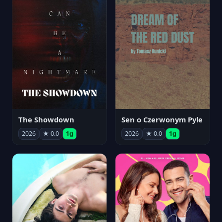
The Showdown
Sen o Czerwonym Pyle
2026
★ 0.0
1g
2026
★ 0.0
1g