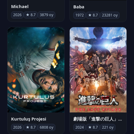
Michael
Baba
2026
★ 8.7
3879 oy
1972
★ 8.7
23281 oy
Kurtuluş Projesi
劇場版「進撃の巨人」完結編 THE LAST ATTACK
2026
★ 8.7
6808 oy
2024
★ 8.7
221 oy