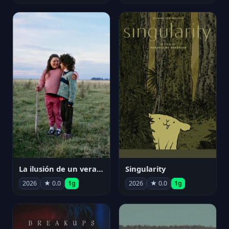
La ilusión de un verano sin fin
Singularity
2026
★ 0.0
1g
2026
★ 0.0
1g