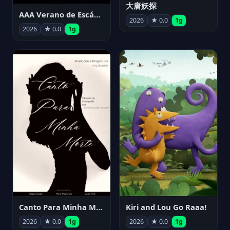
大唐妖探
AAA Verano de Escándalo 2026 - Week 3
2026
★ 0.0
1g
2026
★ 0.0
1g
Canto Para Minha Morte
Kiri and Lou Go Raaa!
2026
★ 0.0
1g
2026
★ 0.0
1g