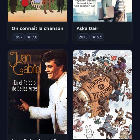
On connaît la chanson
Aşka Dair
1997
★ 7.0
2013
★ 5.5