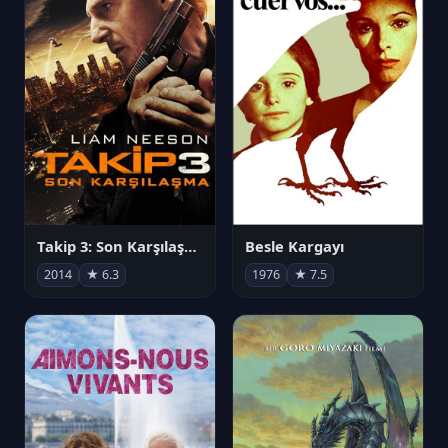
Takip 3: Son Karşılaşma
Besle Kargayı
2014
★ 6.3
1976
★ 7.5