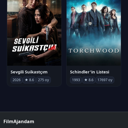
Sevgili Suikastçım
Schindler'in Listesi
2026
★ 8.6
275 oy
1993
★ 8.6
17697 oy
FilmAjandam