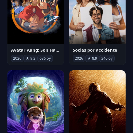
Avatar Aang: Son Havabükücü
Socias por accidente
2026
★ 9.3
686 oy
2026
★ 8.9
340 oy