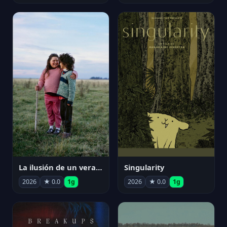
La ilusión de un verano sin fin
Singularity
2026
★ 0.0
1g
2026
★ 0.0
1g