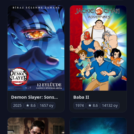
Demon Slayer: Sonsuzluk Kalesi
Baba II
2025
★ 8.6
1657 oy
1974
★ 8.6
14132 oy