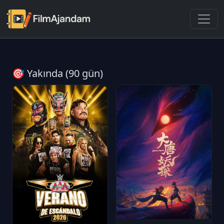
🎯 Yakında (90 gün)