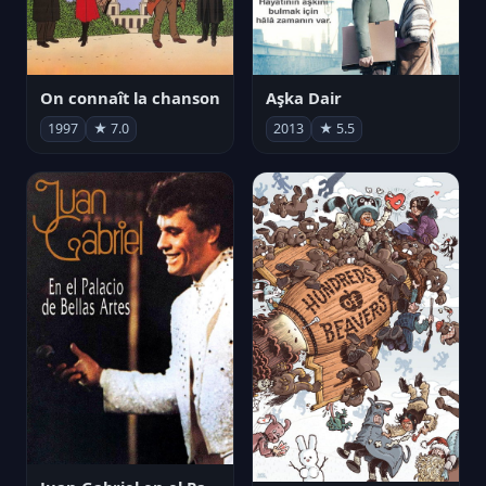
On connaît la chanson
Aşka Dair
1997
★ 7.0
2013
★ 5.5