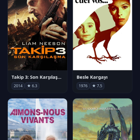
Takip 3: Son Karşılaşma
Besle Kargayı
2014
★ 6.3
1976
★ 7.5