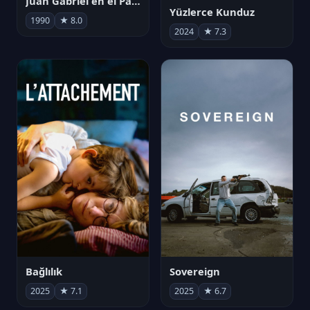
Juan Gabriel en el Palacio de Bellas Artes
Yüzlerce Kunduz
1990
★ 8.0
2024
★ 7.3
Bağlılık
Sovereign
2025
★ 7.1
2025
★ 6.7