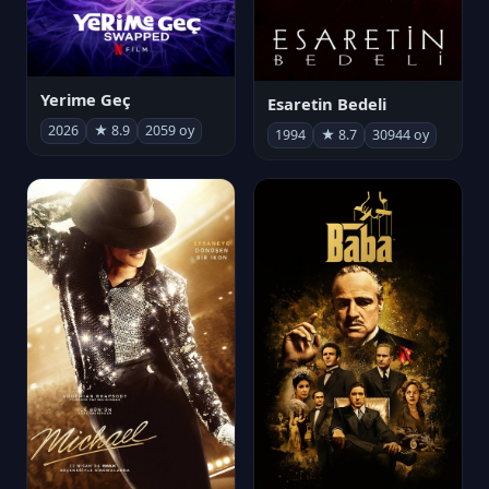
Yerime Geç
Esaretin Bedeli
2026
★ 8.9
2059 oy
1994
★ 8.7
30944 oy