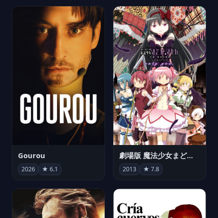
Gourou
劇場版 魔法少女まどか☆マギカ[新編]叛逆の物語
2026
★ 6.1
2013
★ 7.8