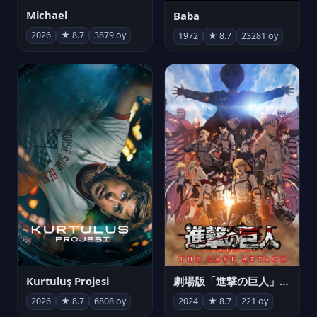
Michael
Baba
2026
★ 8.7
3879 oy
1972
★ 8.7
23281 oy
Kurtuluş Projesi
劇場版「進撃の巨人」完結編 THE LAST ATTACK
2026
★ 8.7
6808 oy
2024
★ 8.7
221 oy