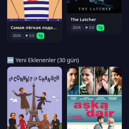
The Latcher
Самая лёгкая лодка в мире
2026
★ 0.0
1g
2026
★ 0.0
1g
🆕 Yeni Eklenenler (30 gün)