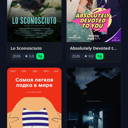
Lo Sconosciuto
Absolutely Devoted to You
2026
★ 0.0
1g
2026
★ 0.0
1g