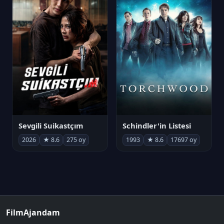
Sevgili Suikastçım
Schindler'in Listesi
2026
★ 8.6
275 oy
1993
★ 8.6
17697 oy
FilmAjandam