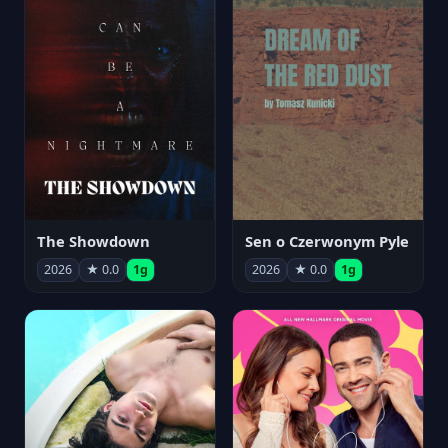
The Showdown
Sen o Czerwonym Pyle
2026
★ 0.0
1g
2026
★ 0.0
1g