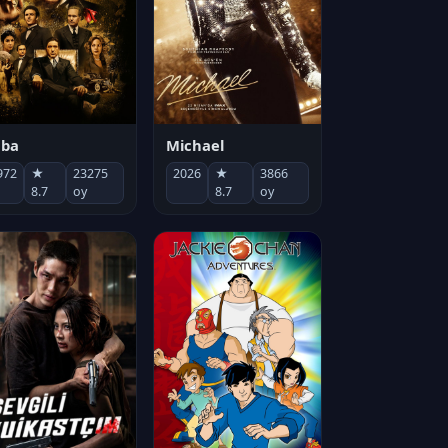
Michael
aba
2026
★
3866
972
★
23275
8.7
oy
8.7
oy