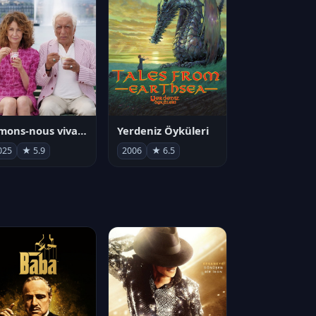
Aimons-nous vivants
Yerdeniz Öyküleri
025
★ 5.9
2006
★ 6.5