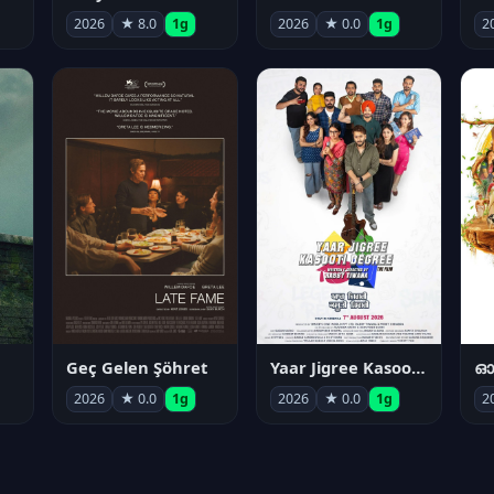
2026
★ 8.0
1g
2026
★ 0.0
1g
2
Geç Gelen Şöhret
Yaar Jigree Kasooti Degree
ഓട
2026
★ 0.0
1g
2026
★ 0.0
1g
2