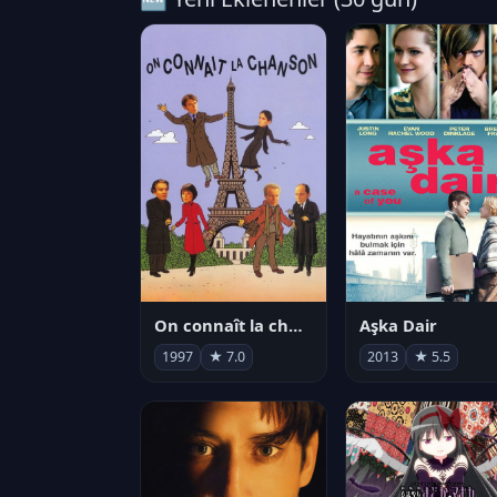
On connaît la chanson
Aşka Dair
1997
★ 7.0
2013
★ 5.5