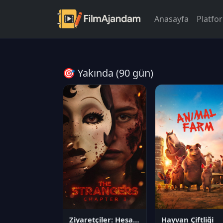
Anasayfa
Platfo
🎯 Yakında (90 gün)
Ziyaretçiler: Hesaplaşma
Hayvan Çiftliği