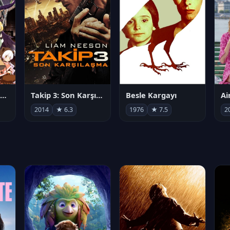
劇場版 魔法少女まどか☆マギカ[新編]叛逆の物語
Takip 3: Son Karşılaşma
Besle Kargayı
2014
★ 6.3
1976
★ 7.5
2