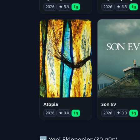
2026
★ 5.9
1g
2026
★ 6.5
1g
Atopia
Son Ev
2026
★ 0.0
1g
2026
★ 0.0
1g
🆕 Yeni Eklenenler (30 gün)