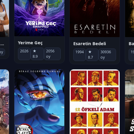
Yerime Geç
Socias por accidente
Esaretin Bedeli
B
2026
★
2056
oy
1994
★
30936
1
8.9
oy
8.7
oy