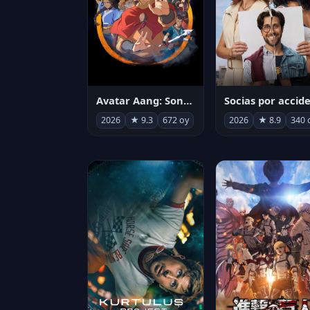
Avatar Aang: Son Havabükücü
2026
★ 9.3
672 oy
2026
★ 8.9
340 