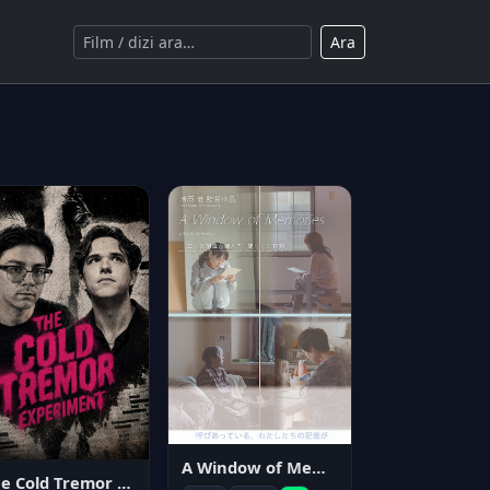
Ara
A Window of Memories
The Cold Tremor Experiment