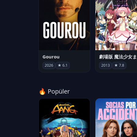
Gourou
2026
★ 6.1
2013
★ 7.8
🔥 Popüler