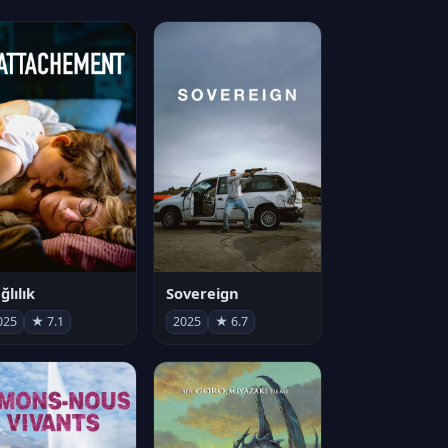
ğlılık
Sovereign
025
★ 7.1
2025
★ 6.7