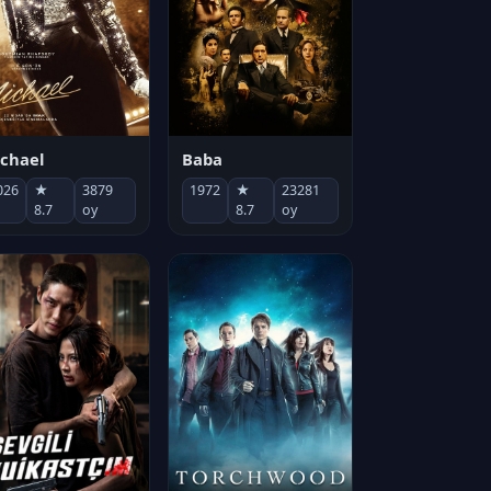
chael
Baba
026
★
3879
1972
★
23281
8.7
oy
8.7
oy