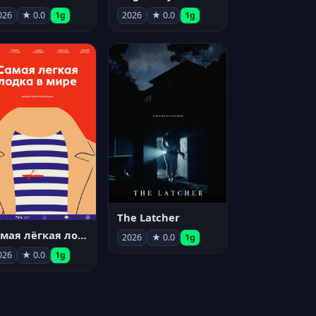
026
★ 0.0
1g
2026
★ 0.0
1g
The Latcher
Самая лёгкая лодка в мире
2026
★ 0.0
1g
026
★ 0.0
1g