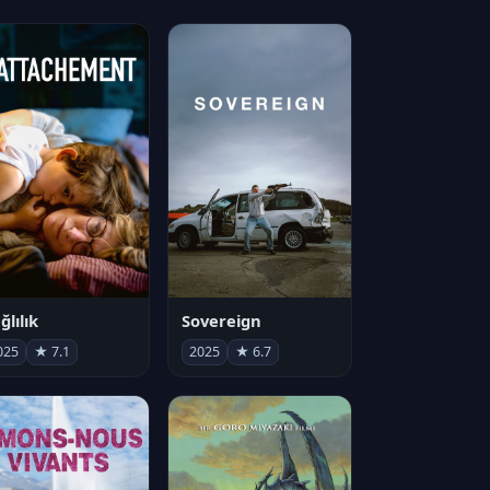
ğlılık
Sovereign
025
★ 7.1
2025
★ 6.7