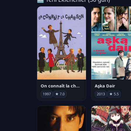
On connaît la chanson
Aşka Dair
1997
★ 7.0
2013
★ 5.5