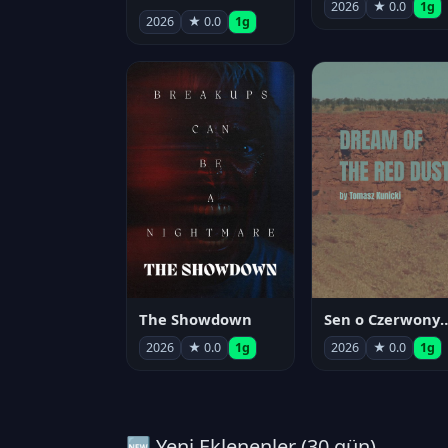
2026
★ 0.0
1g
2026
★ 0.0
1g
The Showdown
Sen o Czerwo
2026
★ 0.0
1g
2026
★ 0.0
1g
🆕 Yeni Eklenenler (30 gün)