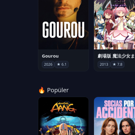
Gourou
2026
★ 6.1
2013
★ 7.8
🔥 Popüler