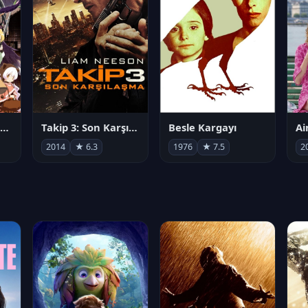
劇場版 魔法少女まどか☆マギカ[新編]叛逆の物語
Takip 3: Son Karşılaşma
Besle Kargayı
2014
★ 6.3
1976
★ 7.5
2