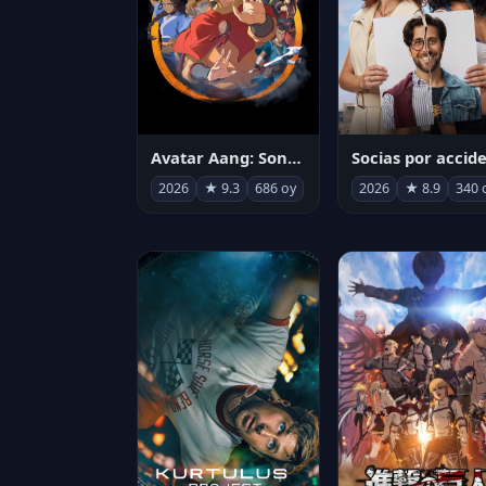
Avatar Aang: Son Havabükücü
2026
★ 9.3
686 oy
2026
★ 8.9
340 