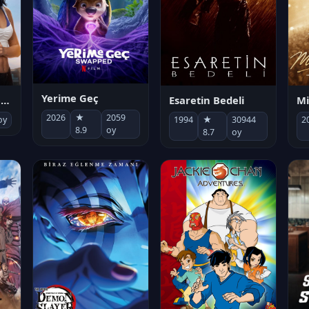
Yerime Geç
Mi
Socias por accidente
Esaretin Bedeli
2026
★
2059
2
oy
1994
★
30944
8.9
oy
8.7
oy