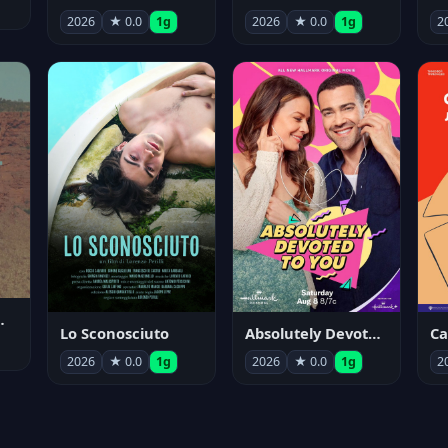
2026
★ 0.0
1g
2026
★ 0.0
1g
2
nym Pyle
Lo Sconosciuto
Absolutely Devoted to You
2026
★ 0.0
1g
2026
★ 0.0
1g
2