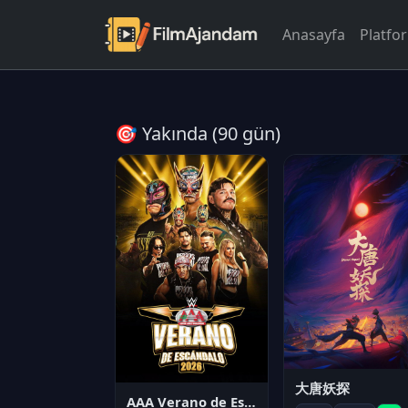
Anasayfa
Platfo
🎯 Yakında (90 gün)
大唐妖探
AAA Verano de Escándalo 2026 - Week 3