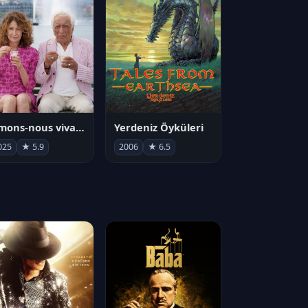
Aimons-nous vivants
Yerdeniz Öyküleri
025
★ 5.9
2006
★ 6.5