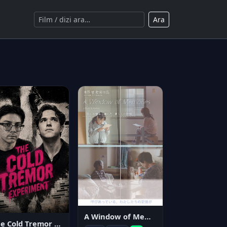
Ara
A Window of Memories
The Cold Tremor Experiment