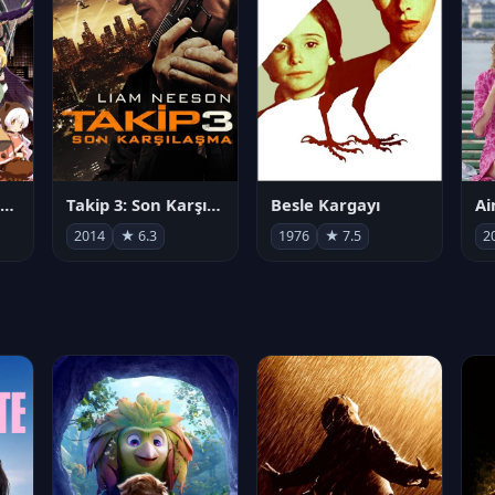
劇場版 魔法少女まどか☆マギカ[新編]叛逆の物語
Takip 3: Son Karşılaşma
Besle Kargayı
2014
★ 6.3
1976
★ 7.5
2