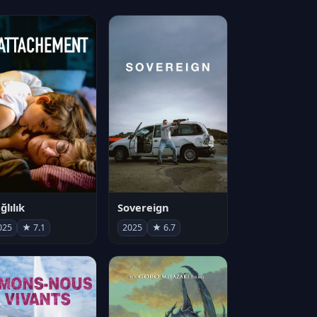
ğlılık
Sovereign
025
★ 7.1
2025
★ 6.7