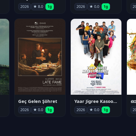
2026
★ 8.0
1g
2026
★ 0.0
1g
2
Geç Gelen Şöhret
Yaar Jigree Kasooti Degree
ഓട
2026
★ 0.0
1g
2026
★ 0.0
1g
2