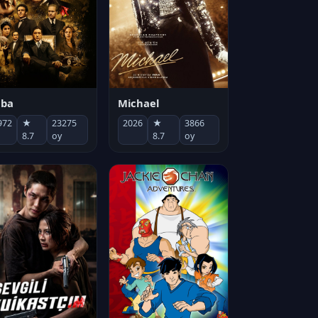
Michael
aba
2026
★
3866
972
★
23275
8.7
oy
8.7
oy