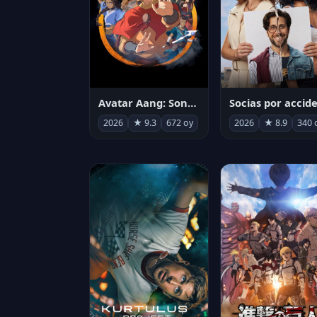
Avatar Aang: Son Havabükücü
2026
★ 9.3
672 oy
2026
★ 8.9
340 