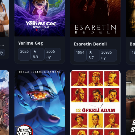
Yerime Geç
Socias por accidente
Esaretin Bedeli
B
2026
★
2056
oy
1994
★
30936
1
8.9
oy
8.7
oy