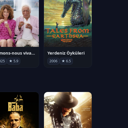
Aimons-nous vivants
Yerdeniz Öyküleri
025
★ 5.9
2006
★ 6.5