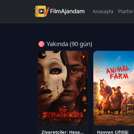
Anasayfa
Platfo
🎯 Yakında (90 gün)
Ziyaretçiler: Hesaplaşma
Hayvan Çiftliği