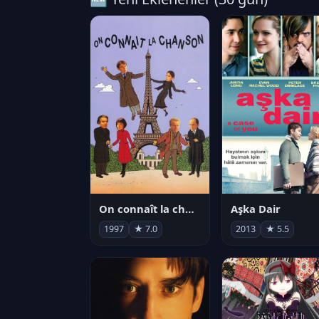
On connaît la chanson
Aşka Dair
1997
★ 7.0
2013
★ 5.5