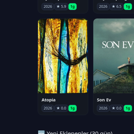
2026
★ 5.9
1g
2026
★ 6.5
1g
Atopia
Son Ev
2026
★ 0.0
1g
2026
★ 0.0
1g
🆕 Yeni Eklenenler (30 gün)