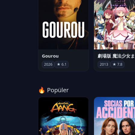
Gourou
2026
★ 6.1
2013
★ 7.8
🔥 Popüler