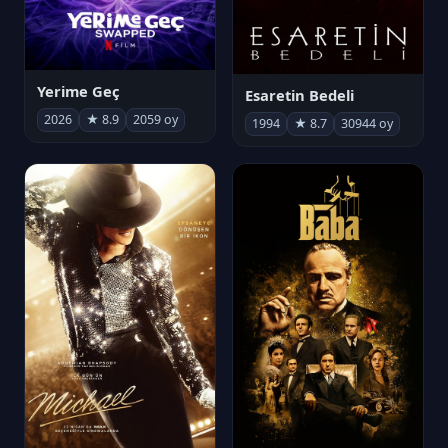
Yerime Geç
Esaretin Bedeli
2026
★ 8.9
2059 oy
1994
★ 8.7
30944 oy