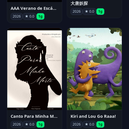
大唐妖探
AAA Verano de Escándalo 2026 - Week 3
2026
★ 0.0
1g
2026
★ 0.0
1g
Canto Para Minha Morte
Kiri and Lou Go Raaa!
2026
★ 0.0
1g
2026
★ 0.0
1g