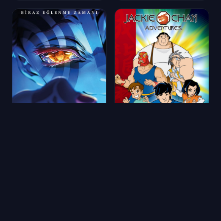
Demon Slayer: Sonsuzluk Kalesi
Baba II
2025
★ 8.6
1657 oy
1974
★ 8.6
14132 oy