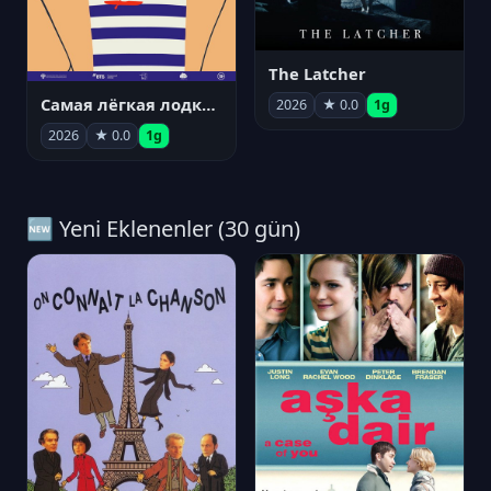
The Latcher
Самая лёгкая лодка в мире
2026
★ 0.0
1g
2026
★ 0.0
1g
🆕 Yeni Eklenenler (30 gün)