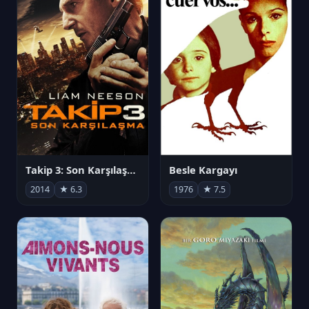
Takip 3: Son Karşılaşma
Besle Kargayı
2014
★ 6.3
1976
★ 7.5