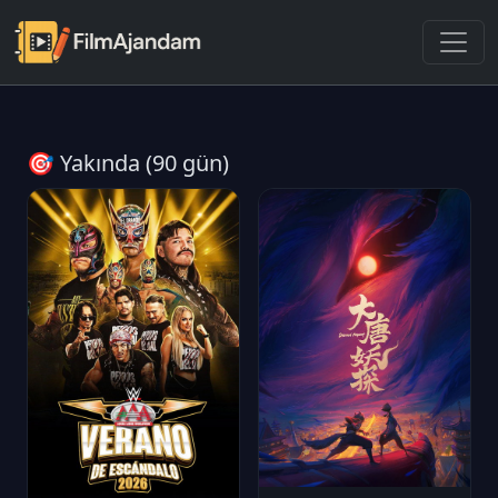
🎯 Yakında (90 gün)