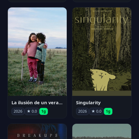
La ilusión de un verano sin fin
Singularity
2026
★ 0.0
1g
2026
★ 0.0
1g