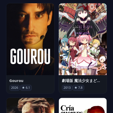
Gourou
劇場版 魔法少女まどか☆マギカ[新編]叛逆の物語
2026
★ 6.1
2013
★ 7.8