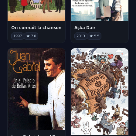
On connaît la chanson
Aşka Dair
1997
★ 7.0
2013
★ 5.5