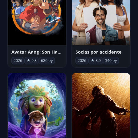
Avatar Aang: Son Havabükücü
Socias por accidente
2026
★ 9.3
686 oy
2026
★ 8.9
340 oy