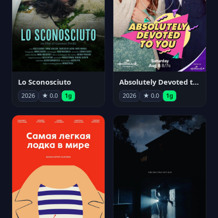
Lo Sconosciuto
Absolutely Devoted to You
2026
★ 0.0
1g
2026
★ 0.0
1g