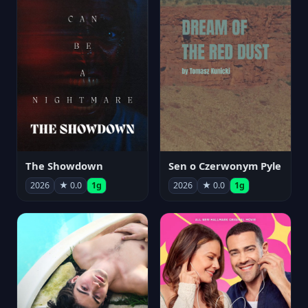
The Showdown
Sen o Czerwonym Pyle
2026
★ 0.0
1g
2026
★ 0.0
1g