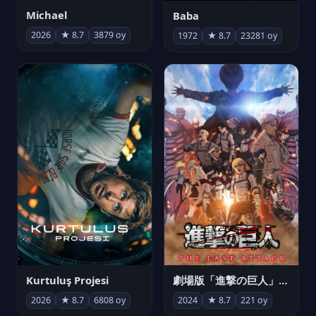
Michael
Baba
2026
★ 8.7
3879 oy
1972
★ 8.7
23281 oy
Kurtuluş Projesi
劇場版「進撃の巨人」完結編 THE LAST ATTACK
2026
★ 8.7
6808 oy
2024
★ 8.7
221 oy