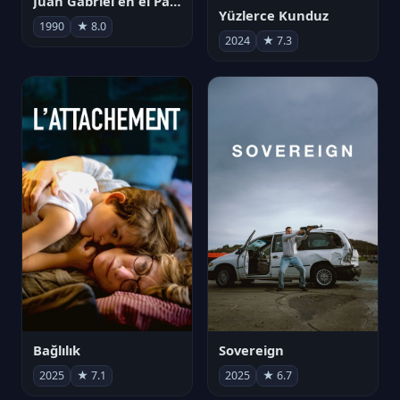
Juan Gabriel en el Palacio de Bellas Artes
Yüzlerce Kunduz
1990
★ 8.0
2024
★ 7.3
Bağlılık
Sovereign
2025
★ 7.1
2025
★ 6.7