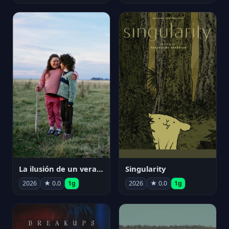
La ilusión de un verano sin fin
Singularity
2026
★ 0.0
1g
2026
★ 0.0
1g