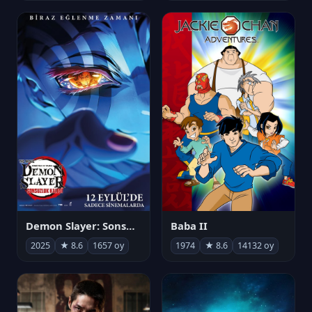
Demon Slayer: Sonsuzluk Kalesi
Baba II
2025
★ 8.6
1657 oy
1974
★ 8.6
14132 oy