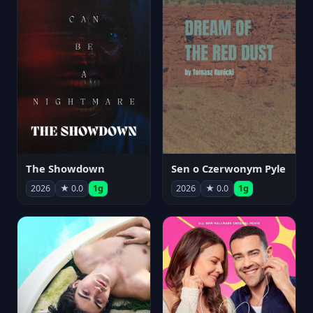
The Showdown
Sen o Czerwonym Pyle
2026
★ 0.0
1g
2026
★ 0.0
1g