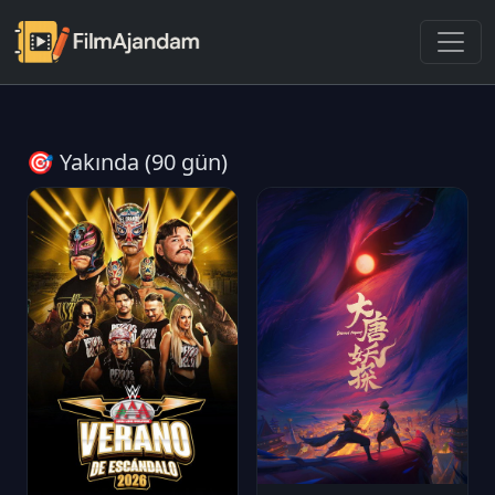
🎯 Yakında (90 gün)