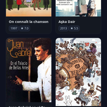
On connaît la chanson
Aşka Dair
1997
★ 7.0
2013
★ 5.5