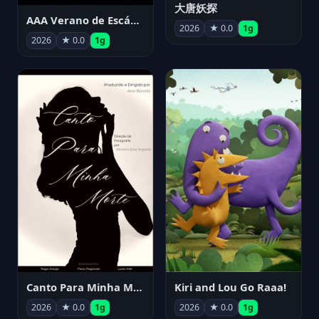
大唐妖探
AAA Verano de Escándalo 2026 - Week 3
2026
★ 0.0
1g
2026
★ 0.0
1g
Canto Para Minha Morte
Kiri and Lou Go Raaa!
2026
★ 0.0
1g
2026
★ 0.0
1g