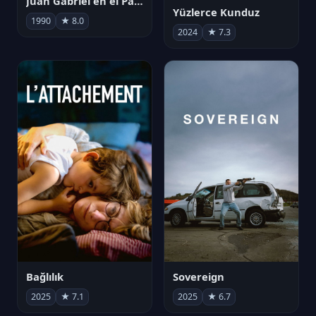
Juan Gabriel en el Palacio de Bellas Artes
Yüzlerce Kunduz
1990
★ 8.0
2024
★ 7.3
Bağlılık
Sovereign
2025
★ 7.1
2025
★ 6.7