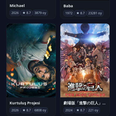
Michael
Baba
2026
★ 8.7
3879 oy
1972
★ 8.7
23281 oy
Kurtuluş Projesi
劇場版「進撃の巨人」完結編 THE LAST ATTACK
2026
★ 8.7
6808 oy
2024
★ 8.7
221 oy