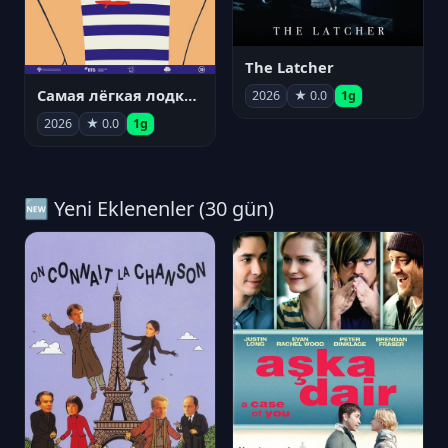
The Latcher
Самая лёгкая лодка в мире
2026
★ 0.0
1g
2026
★ 0.0
1g
🆕 Yeni Eklenenler (30 gün)