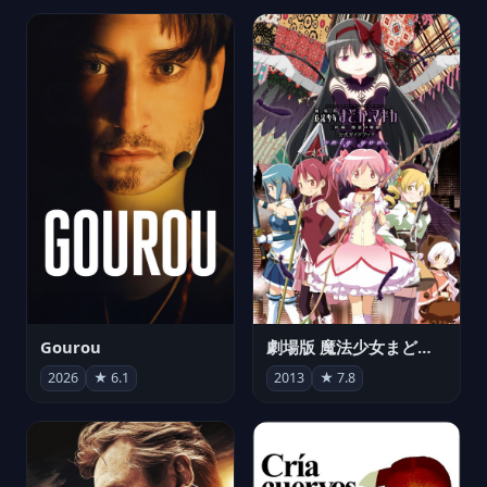
Gourou
劇場版 魔法少女まどか☆マギカ[新編]叛逆の物語
2026
★ 6.1
2013
★ 7.8