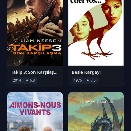
Takip 3: Son Karşılaşma
Besle Kargayı
2014
★ 6.3
1976
★ 7.5