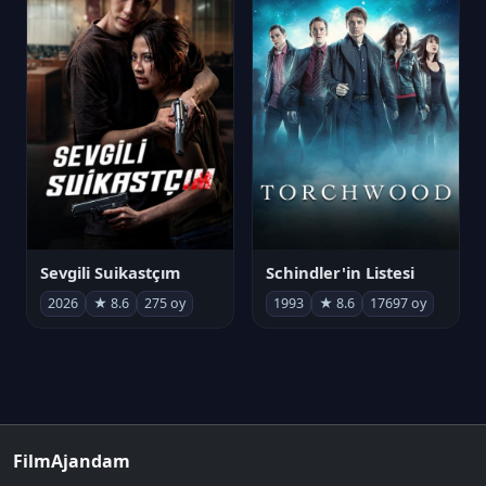
Sevgili Suikastçım
Schindler'in Listesi
2026
★ 8.6
275 oy
1993
★ 8.6
17697 oy
FilmAjandam