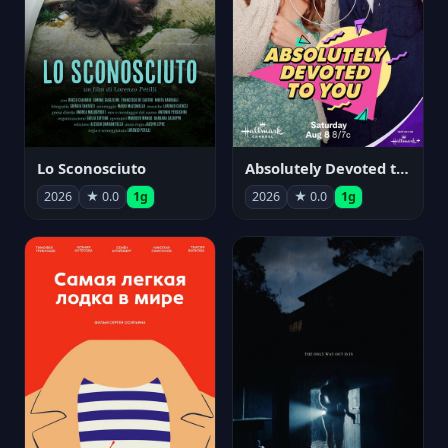
Lo Sconosciuto
Absolutely Devoted to You
2026
★ 0.0
1g
2026
★ 0.0
1g