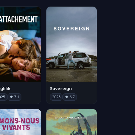
ğlılık
Sovereign
025
★ 7.1
2025
★ 6.7