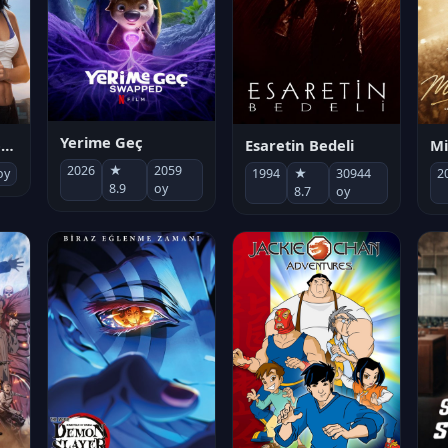
Yerime Geç
Mi
Socias por accidente
Esaretin Bedeli
2026
★
2059
2
oy
1994
★
30944
8.9
oy
8.7
oy