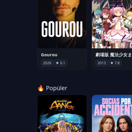
Gourou
2026
★ 6.1
2013
★ 7.8
🔥 Popüler