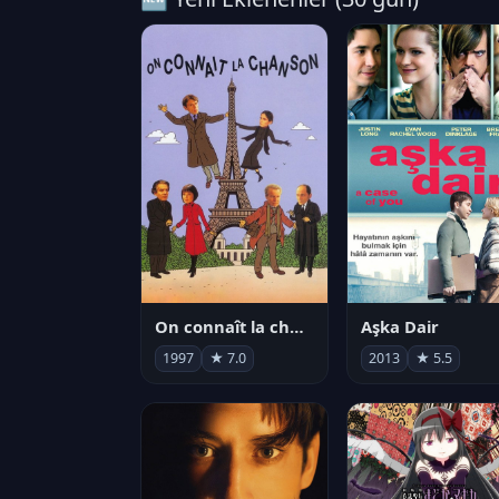
On connaît la chanson
Aşka Dair
1997
★ 7.0
2013
★ 5.5