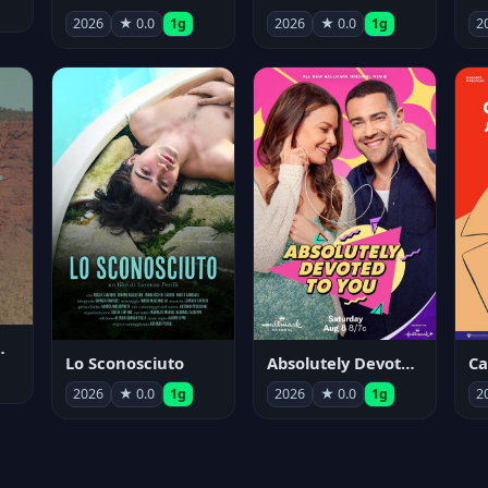
2026
★ 0.0
1g
2026
★ 0.0
1g
2
nym Pyle
Lo Sconosciuto
Absolutely Devoted to You
2026
★ 0.0
1g
2026
★ 0.0
1g
2