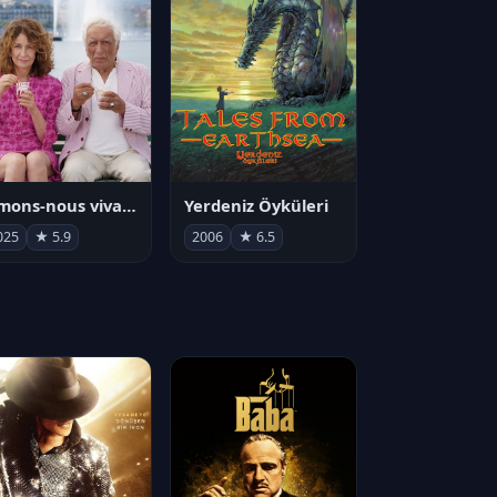
Aimons-nous vivants
Yerdeniz Öyküleri
025
★ 5.9
2006
★ 6.5