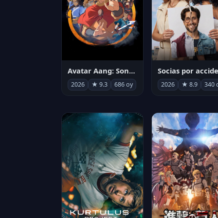
Avatar Aang: Son Havabükücü
2026
★ 9.3
686 oy
2026
★ 8.9
340 