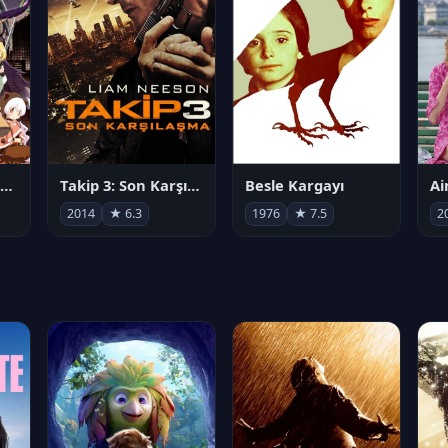
劇場版 魔法少女まどか☆マギカ[新編]叛逆の物語
Takip 3: Son Karşılaşma
Besle Kargayı
2014
★ 6.3
1976
★ 7.5
2