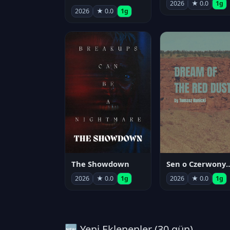
2026
★ 0.0
1g
2026
★ 0.0
1g
The Showdown
Sen o Czerwo
2026
★ 0.0
1g
2026
★ 0.0
1g
🆕 Yeni Eklenenler (30 gün)