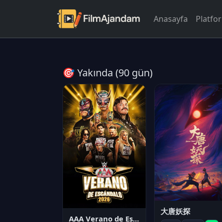
Anasayfa
Platfo
🎯 Yakında (90 gün)
大唐妖探
AAA Verano de Escándalo 2026 - Week 3