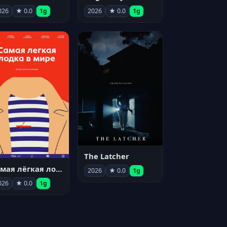
026
★ 0.0
1g
2026
★ 0.0
1g
The Latcher
Самая лёгкая лодка в мире
2026
★ 0.0
1g
026
★ 0.0
1g