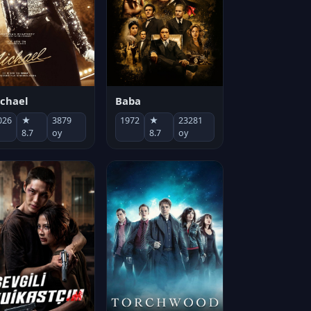
chael
Baba
026
★
3879
1972
★
23281
8.7
oy
8.7
oy