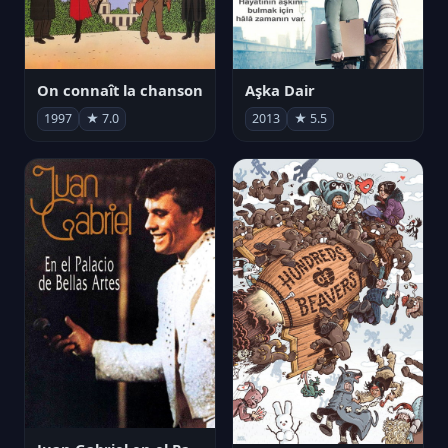
On connaît la chanson
Aşka Dair
1997
★ 7.0
2013
★ 5.5