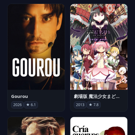
Gourou
劇場版 魔法少女まどか☆マギカ[新編]叛逆の物語
2026
★ 6.1
2013
★ 7.8