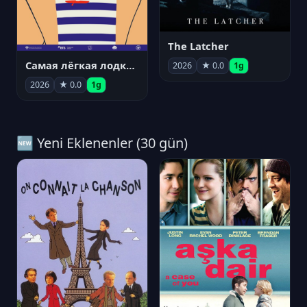
The Latcher
Самая лёгкая лодка в мире
2026
★ 0.0
1g
2026
★ 0.0
1g
🆕 Yeni Eklenenler (30 gün)