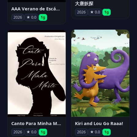
大唐妖探
AAA Verano de Escándalo 2026 - Week 3
2026
★ 0.0
1g
2026
★ 0.0
1g
Canto Para Minha Morte
Kiri and Lou Go Raaa!
2026
★ 0.0
1g
2026
★ 0.0
1g