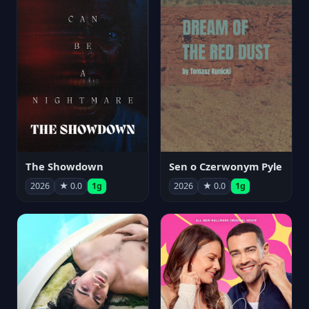
The Showdown
Sen o Czerwonym Pyle
2026
★ 0.0
1g
2026
★ 0.0
1g