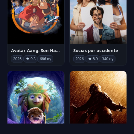
Avatar Aang: Son Havabükücü
Socias por accidente
2026
★ 9.3
686 oy
2026
★ 8.9
340 oy