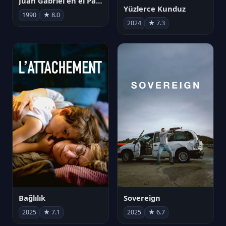
Juan Gabriel en el Palacio de Bellas Artes
Yüzlerce Kunduz
1990
★ 8.0
2024
★ 7.3
Bağlılık
Sovereign
2025
★ 7.1
2025
★ 6.7