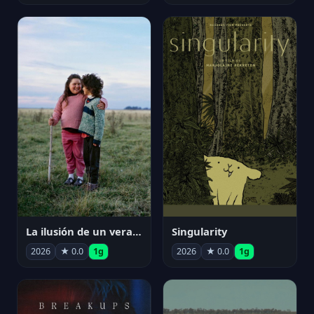
La ilusión de un verano sin fin
Singularity
2026
★ 0.0
1g
2026
★ 0.0
1g