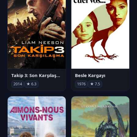
Takip 3: Son Karşılaşma
Besle Kargayı
2014
★ 6.3
1976
★ 7.5