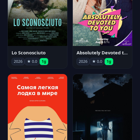
Lo Sconosciuto
Absolutely Devoted to You
2026
★ 0.0
1g
2026
★ 0.0
1g