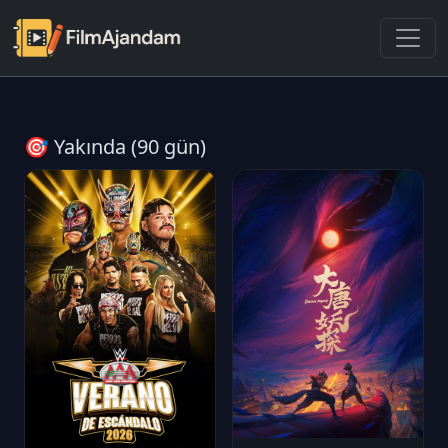
🎯 Yakında (90 gün)