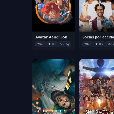
Avatar Aang: Son Havabükücü
2026
★ 9.3
686 oy
2026
★ 8.9
340 