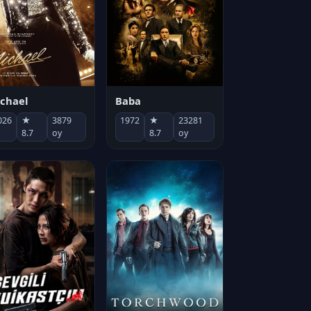
chael
Baba
026
★
3879
1972
★
23281
8.7
oy
8.7
oy