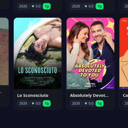
2026
★ 0.0
1g
2026
★ 0.0
1g
2
nym Pyle
Lo Sconosciuto
Absolutely Devoted to You
2026
★ 0.0
1g
2026
★ 0.0
1g
2