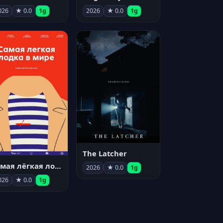
026
★ 0.0
1g
2026
★ 0.0
1g
The Latcher
Самая лёгкая лодка в мире
2026
★ 0.0
1g
026
★ 0.0
1g