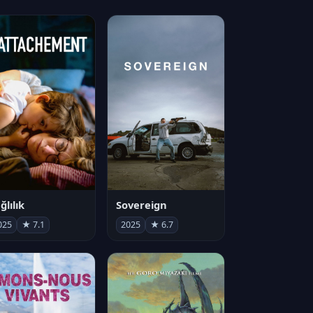
ğlılık
Sovereign
025
★ 7.1
2025
★ 6.7