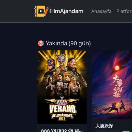
Anasayfa
Platfo
🎯 Yakında (90 gün)
大唐妖探
AAA Verano de Escándalo 2026 - Week 3