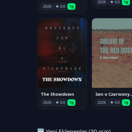
2026
★ 0.0
1g
2026
★ 0.0
1g
The Showdown
Sen o Czerwo
2026
★ 0.0
1g
2026
★ 0.0
1g
🆕 Yeni Eklenenler (30 gün)