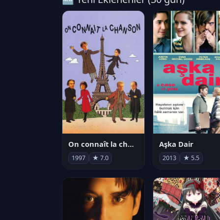
On connaît la chanson
Aşka Dair
1997
★ 7.0
2013
★ 5.5