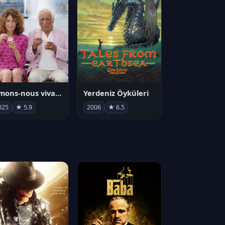
Aimons-nous vivants
Yerdeniz Öyküleri
025
★ 5.9
2006
★ 6.5