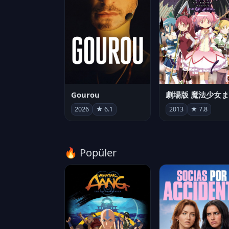
Gourou
2026
★ 6.1
2013
★ 7.8
🔥 Popüler