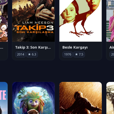
劇場版 魔法少女まどか☆マギカ[新編]叛逆の物語
Takip 3: Son Karşılaşma
Besle Kargayı
2014
★ 6.3
1976
★ 7.5
2