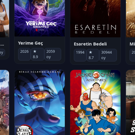
Yerime Geç
Mi
Socias por accidente
Esaretin Bedeli
2026
★
2059
2
oy
1994
★
30944
8.9
oy
8.7
oy