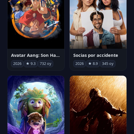
Avatar Aang: Son Havabükücü
Socias por accidente
2026
★ 9.3
732 oy
2026
★ 8.9
345 oy