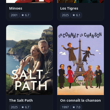
Minoes
Los Tigres
2001
★ 6.7
2025
★ 6.1
The Salt Path
On connaît la chanson
2025
★ 6.7
1997
★ 7.0