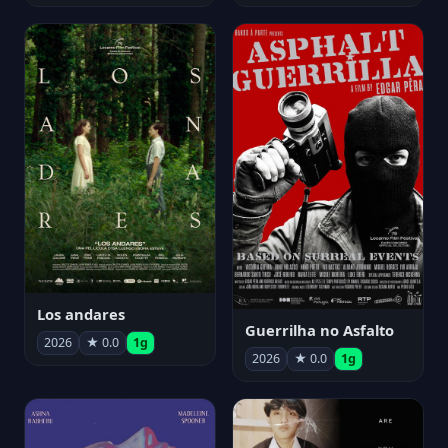
Los andares
Guerrilha no Asfalto
2026
★ 0.0
1g
2026
★ 0.0
1g