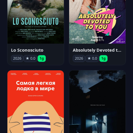
Lo Sconosciuto
Absolutely Devoted to You
2026
★ 0.0
1g
2026
★ 0.0
1g