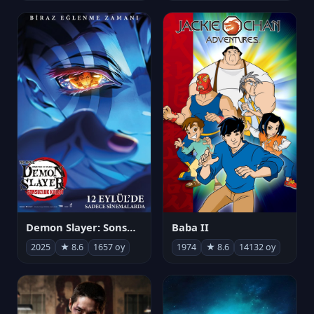
Demon Slayer: Sonsuzluk Kalesi
Baba II
2025
★ 8.6
1657 oy
1974
★ 8.6
14132 oy