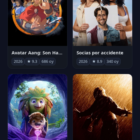
Avatar Aang: Son Havabükücü
Socias por accidente
2026
★ 9.3
686 oy
2026
★ 8.9
340 oy