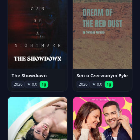
The Showdown
Sen o Czerwonym Pyle
2026
★ 0.0
1g
2026
★ 0.0
1g