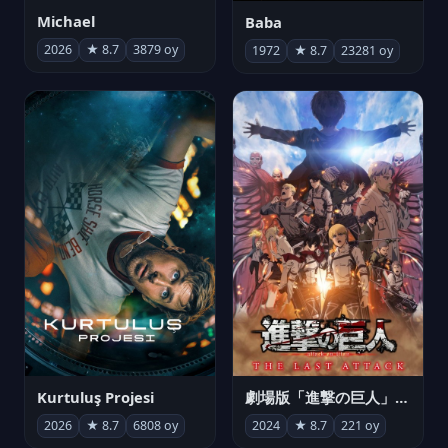
Michael
Baba
2026
★ 8.7
3879 oy
1972
★ 8.7
23281 oy
Kurtuluş Projesi
劇場版「進撃の巨人」完結編 THE LAST ATTACK
2026
★ 8.7
6808 oy
2024
★ 8.7
221 oy