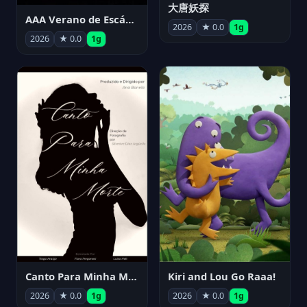
大唐妖探
AAA Verano de Escándalo 2026 - Week 3
2026
★ 0.0
1g
2026
★ 0.0
1g
Canto Para Minha Morte
Kiri and Lou Go Raaa!
2026
★ 0.0
1g
2026
★ 0.0
1g