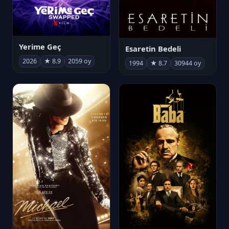
Yerime Geç
Esaretin Bedeli
2026
★ 8.9
2059 oy
1994
★ 8.7
30944 oy