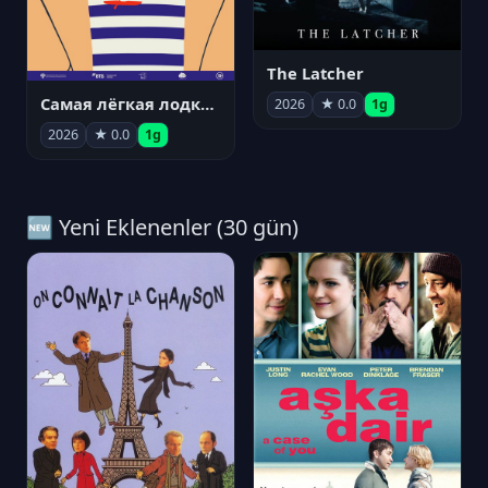
The Latcher
Самая лёгкая лодка в мире
2026
★ 0.0
1g
2026
★ 0.0
1g
🆕 Yeni Eklenenler (30 gün)