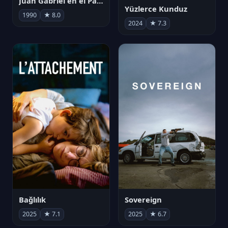
Juan Gabriel en el Palacio de Bellas Artes
Yüzlerce Kunduz
1990
★ 8.0
2024
★ 7.3
Bağlılık
Sovereign
2025
★ 7.1
2025
★ 6.7