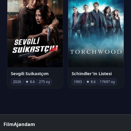
Sevgili Suikastçım
Schindler'in Listesi
2026
★ 8.6
275 oy
1993
★ 8.6
17697 oy
FilmAjandam