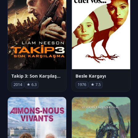
Takip 3: Son Karşılaşma
Besle Kargayı
2014
★ 6.3
1976
★ 7.5