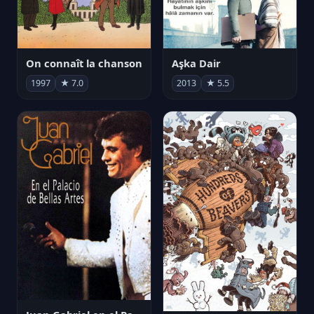
On connaît la chanson
Aşka Dair
1997
★ 7.0
2013
★ 5.5