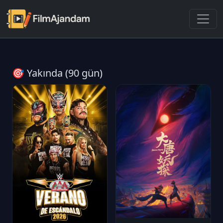
🎯 Yakında (90 gün)