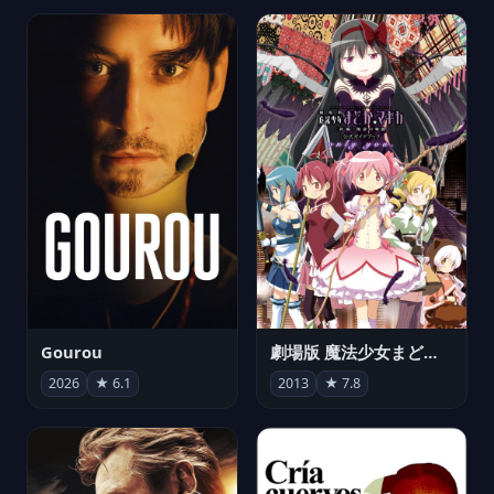
Gourou
劇場版 魔法少女まどか☆マギカ[新編]叛逆の物語
2026
★ 6.1
2013
★ 7.8