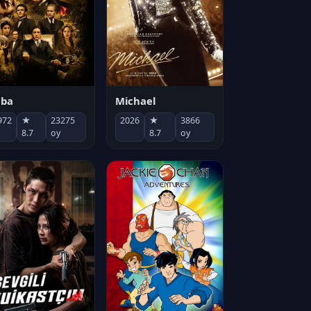
Michael
aba
2026
★
3866
972
★
23275
8.7
oy
8.7
oy