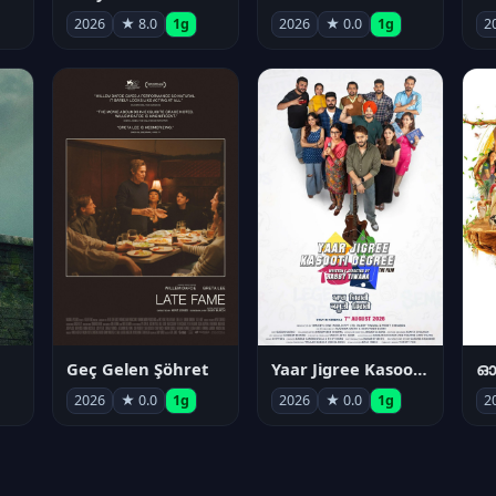
2026
★ 8.0
1g
2026
★ 0.0
1g
2
Geç Gelen Şöhret
Yaar Jigree Kasooti Degree
ഓട
2026
★ 0.0
1g
2026
★ 0.0
1g
2