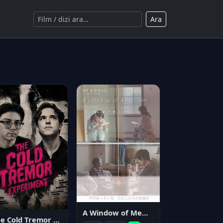
Ara
A Window of Memories
The Cold Tremor Experiment