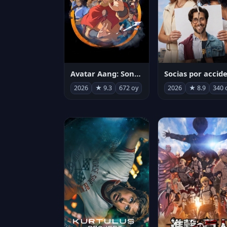
Avatar Aang: Son Havabükücü
2026
★ 9.3
672 oy
2026
★ 8.9
340 