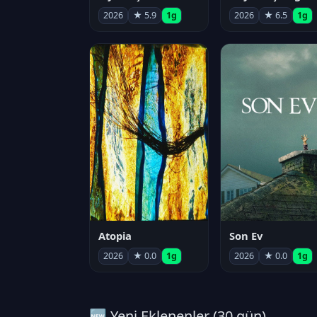
2026
★ 5.9
1g
2026
★ 6.5
1g
Atopia
Son Ev
2026
★ 0.0
1g
2026
★ 0.0
1g
🆕 Yeni Eklenenler (30 gün)