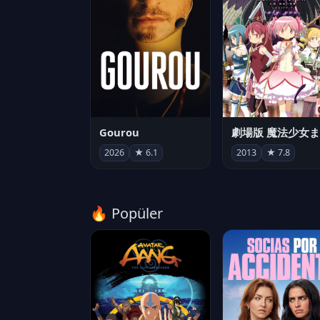
Gourou
2026
★ 6.1
2013
★ 7.8
🔥 Popüler