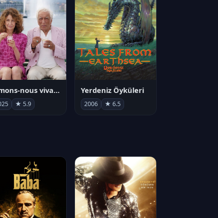
Aimons-nous vivants
Yerdeniz Öyküleri
025
★ 5.9
2006
★ 6.5