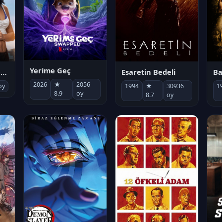
Yerime Geç
Socias por accidente
Esaretin Bedeli
B
2026
★
2056
oy
1994
★
30936
1
8.9
oy
8.7
oy