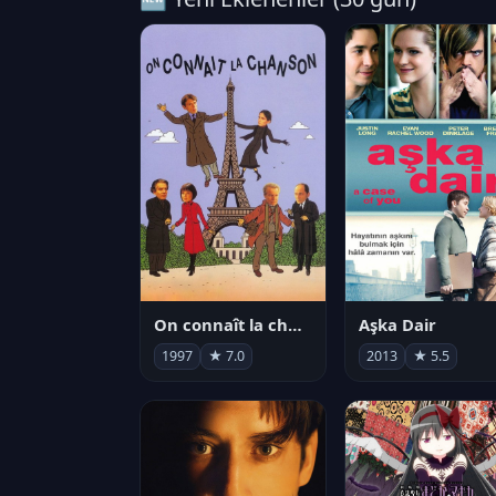
On connaît la chanson
Aşka Dair
1997
★ 7.0
2013
★ 5.5