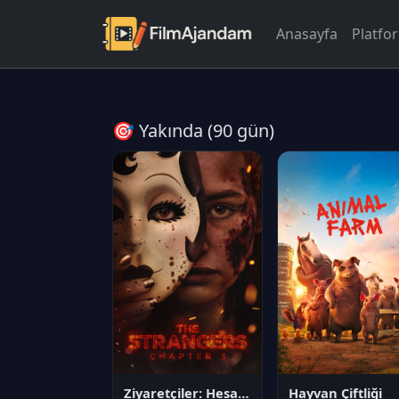
Anasayfa
Platfo
🎯 Yakında (90 gün)
Ziyaretçiler: Hesaplaşma
Hayvan Çiftliği