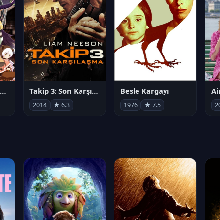
劇場版 魔法少女まどか☆マギカ[新編]叛逆の物語
Takip 3: Son Karşılaşma
Besle Kargayı
2014
★ 6.3
1976
★ 7.5
2