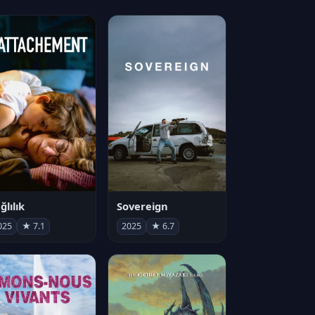
ğlılık
Sovereign
025
★ 7.1
2025
★ 6.7