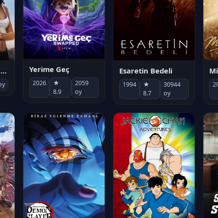
Yerime Geç
Mi
Socias por accidente
Esaretin Bedeli
2026
★
2059
2
oy
1994
★
30944
8.9
oy
8.7
oy