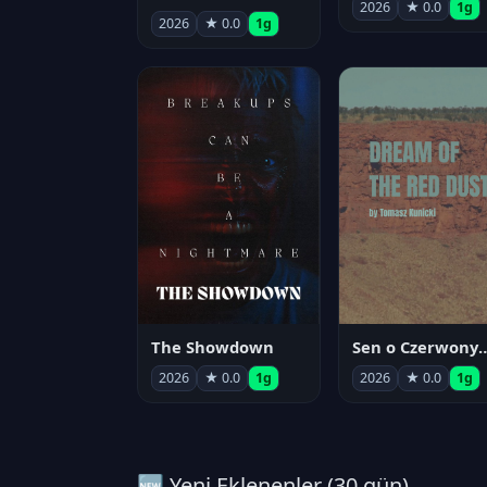
2026
★ 0.0
1g
2026
★ 0.0
1g
The Showdown
Sen o Czerwo
2026
★ 0.0
1g
2026
★ 0.0
1g
🆕 Yeni Eklenenler (30 gün)