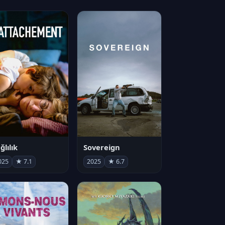
ğlılık
Sovereign
025
★ 7.1
2025
★ 6.7