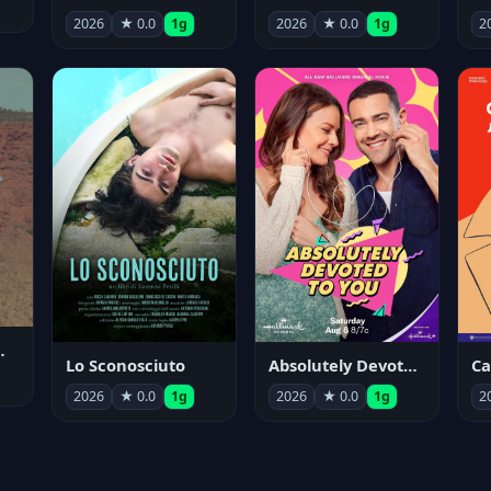
2026
★ 0.0
1g
2026
★ 0.0
1g
2
nym Pyle
Lo Sconosciuto
Absolutely Devoted to You
2026
★ 0.0
1g
2026
★ 0.0
1g
2