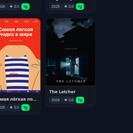
026
★ 0.0
1g
2026
★ 0.0
1g
The Latcher
Самая лёгкая лодка в мире
2026
★ 0.0
1g
026
★ 0.0
1g