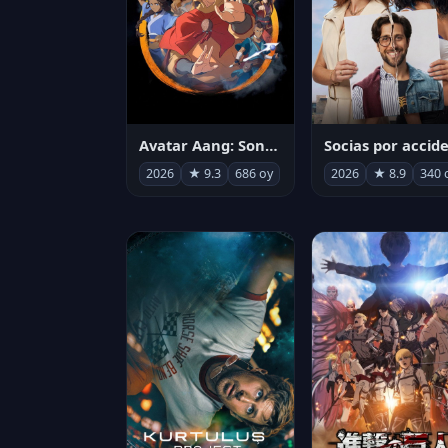
Avatar Aang: Son Havabükücü
2026
★ 9.3
686 oy
2026
★ 8.9
340 