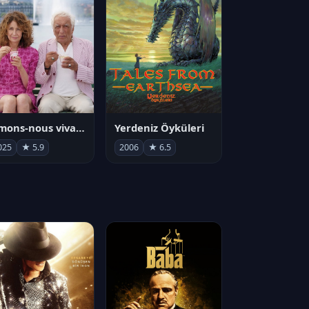
Aimons-nous vivants
Yerdeniz Öyküleri
025
★ 5.9
2006
★ 6.5