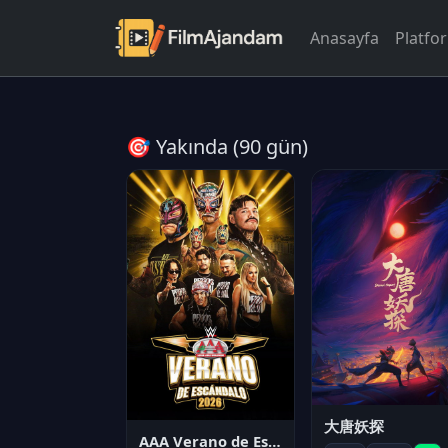
Anasayfa
Platfo
🎯 Yakında (90 gün)
大唐妖探
AAA Verano de Escándalo 2026 - Week 3