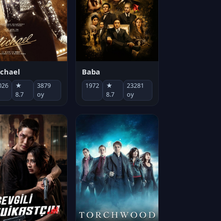
chael
Baba
026
★
3879
1972
★
23281
8.7
oy
8.7
oy