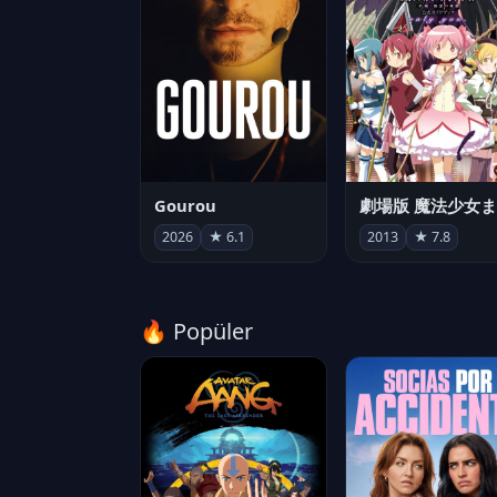
Gourou
2026
★ 6.1
2013
★ 7.8
🔥 Popüler