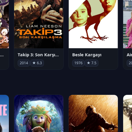
劇場版 魔法少女まどか☆マギカ[新編]叛逆の物語
Takip 3: Son Karşılaşma
Besle Kargayı
2014
★ 6.3
1976
★ 7.5
2