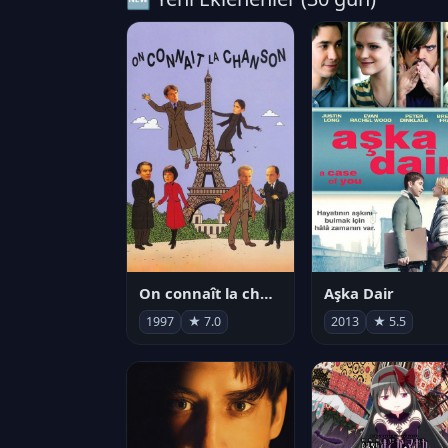
On connaît la chanson
Aşka Dair
1997
★ 7.0
2013
★ 5.5