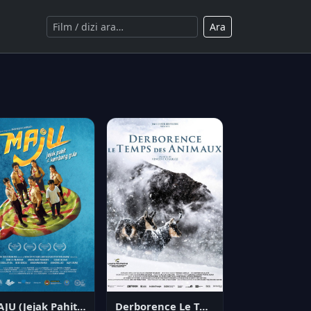
Ara
MAJU (Jejak Pahit si Kembang Gula)
Derborence Le Temps des Animaux