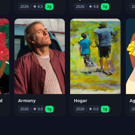
2026
★ 6.5
2g
2026
★ 9.8
1g
2
d
Armony
Hogar
Ag
2026
★ 0.0
1g
2026
★ 0.0
1g
2