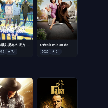
劇場版 境界の彼方 -I'll Be Here- 未来篇
C'était mieux demain
015
★ 7.4
2025
★ 6.1