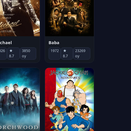
chael
Baba
026
★
3850
1972
★
23269
8.7
oy
8.7
oy