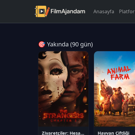
Anasayfa
Platfo
🎯 Yakında (90 gün)
Ziyaretçiler: Hesaplaşma
Hayvan Çiftliği