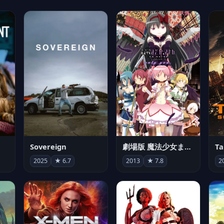
Sovereign
劇場版 魔法少女まどか☆マギカ[新編]叛逆の物語
2025
★ 6.7
2013
★ 7.8
2