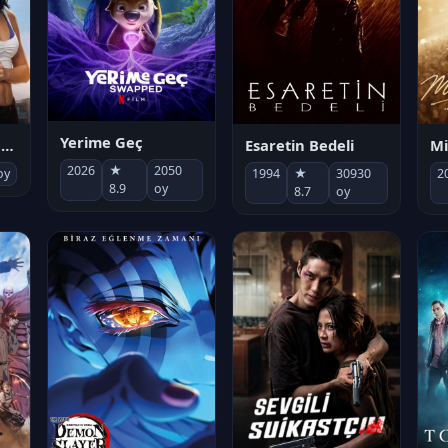
Yerime Geç
Mi
Socias por accidente
Esaretin Bedeli
2026
★
2050
2
oy
1994
★
30930
8.9
oy
8.7
oy