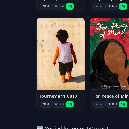
2026
★ 5.9
2g
2026
★ 6.5
2g
Journey #11_0B19
For Peace of Min
2026
★ 0.0
1g
2026
★ 0.0
1g
🆕 Yeni Eklenenler (30 gün)