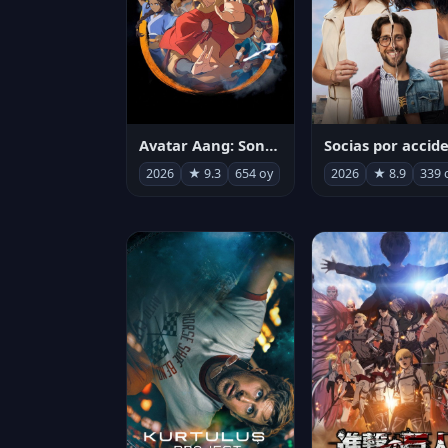
Avatar Aang: Son Havabükücü
2026
★ 9.3
654 oy
2026
★ 8.9
339 