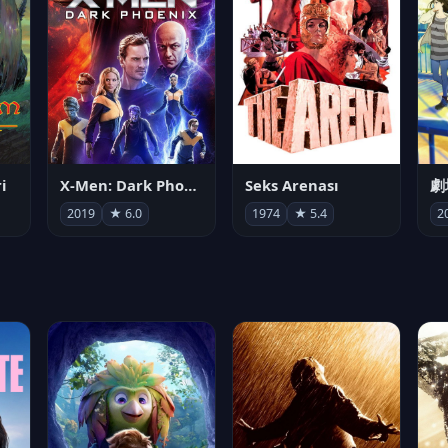
i
X-Men: Dark Phoenix
Seks Arenası
2019
★ 6.0
1974
★ 5.4
2