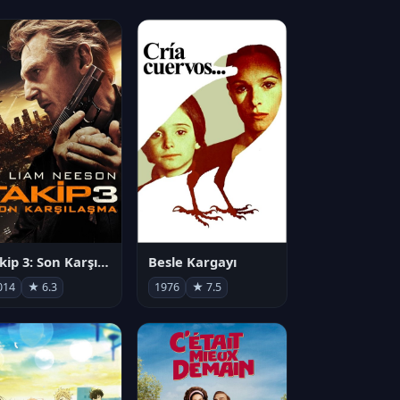
Takip 3: Son Karşılaşma
Besle Kargayı
014
★ 6.3
1976
★ 7.5