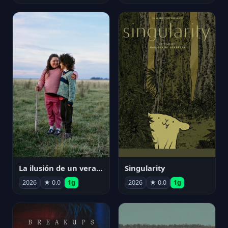
La ilusión de un verano sin fin
Singularity
2026
★ 0.0
1g
2026
★ 0.0
1g