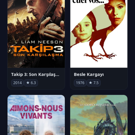
Takip 3: Son Karşılaşma
Besle Kargayı
2014
★ 6.3
1976
★ 7.5