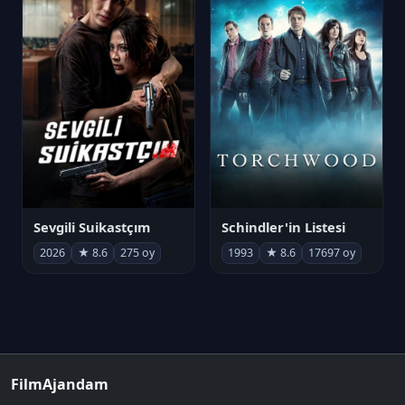
Sevgili Suikastçım
Schindler'in Listesi
2026
★ 8.6
275 oy
1993
★ 8.6
17697 oy
FilmAjandam