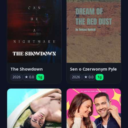
The Showdown
Sen o Czerwonym Pyle
2026
★ 0.0
1g
2026
★ 0.0
1g