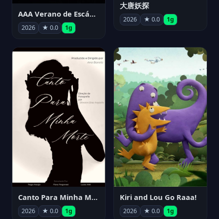
大唐妖探
AAA Verano de Escándalo 2026 - Week 3
2026
★ 0.0
1g
2026
★ 0.0
1g
Canto Para Minha Morte
Kiri and Lou Go Raaa!
2026
★ 0.0
1g
2026
★ 0.0
1g