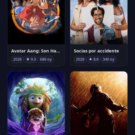
Avatar Aang: Son Havabükücü
Socias por accidente
2026
★ 9.3
686 oy
2026
★ 8.9
340 oy