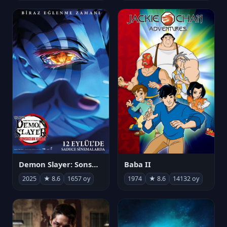
Demon Slayer: Sonsuzluk Kalesi
Baba II
2025
★ 8.6
1657 oy
1974
★ 8.6
14132 oy