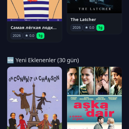
The Latcher
Самая лёгкая лодка в мире
2026
★ 0.0
1g
2026
★ 0.0
1g
🆕 Yeni Eklenenler (30 gün)