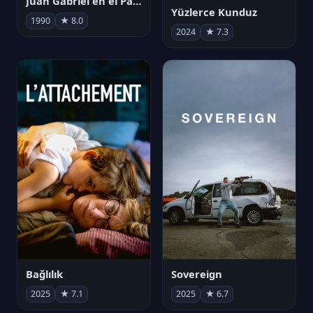
Juan Gabriel en el Palacio de Bellas Artes
Yüzlerce Kunduz
1990
★ 8.0
2024
★ 7.3
Bağlılık
Sovereign
2025
★ 7.1
2025
★ 6.7