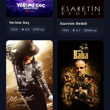
Yerime Geç
Esaretin Bedeli
2026
★ 8.9
2059 oy
1994
★ 8.7
30944 oy