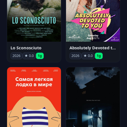
Lo Sconosciuto
Absolutely Devoted to You
2026
★ 0.0
1g
2026
★ 0.0
1g