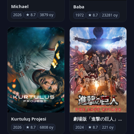
Michael
Baba
2026
★ 8.7
3879 oy
1972
★ 8.7
23281 oy
Kurtuluş Projesi
劇場版「進撃の巨人」完結編 THE LAST ATTACK
2026
★ 8.7
6808 oy
2024
★ 8.7
221 oy