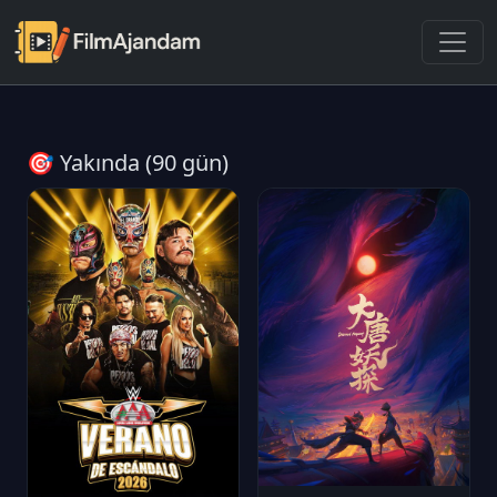
🎯 Yakında (90 gün)