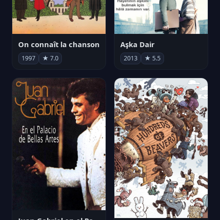
On connaît la chanson
Aşka Dair
1997
★ 7.0
2013
★ 5.5