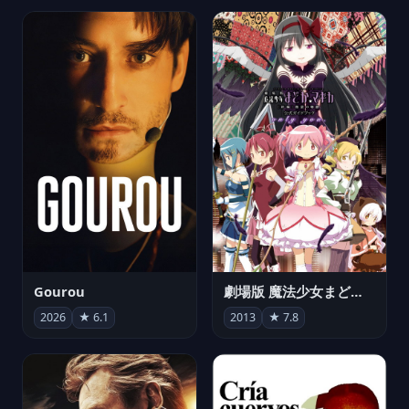
Gourou
劇場版 魔法少女まどか☆マギカ[新編]叛逆の物語
2026
★ 6.1
2013
★ 7.8