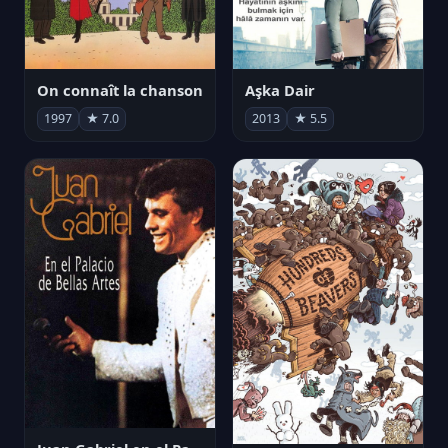
On connaît la chanson
Aşka Dair
1997
★ 7.0
2013
★ 5.5