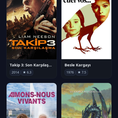
Takip 3: Son Karşılaşma
Besle Kargayı
2014
★ 6.3
1976
★ 7.5