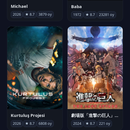
Michael
Baba
2026
★ 8.7
3879 oy
1972
★ 8.7
23281 oy
Kurtuluş Projesi
劇場版「進撃の巨人」完結編 THE LAST ATTACK
2026
★ 8.7
6808 oy
2024
★ 8.7
221 oy