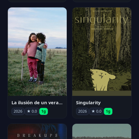
La ilusión de un verano sin fin
Singularity
2026
★ 0.0
1g
2026
★ 0.0
1g