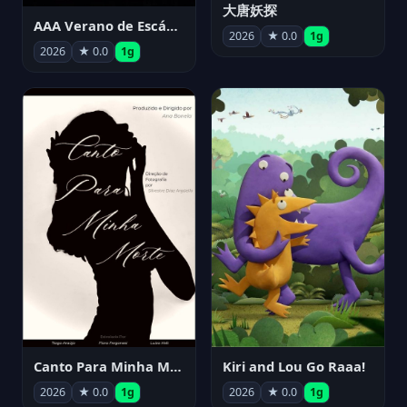
大唐妖探
AAA Verano de Escándalo 2026 - Week 3
2026
★ 0.0
1g
2026
★ 0.0
1g
Canto Para Minha Morte
Kiri and Lou Go Raaa!
2026
★ 0.0
1g
2026
★ 0.0
1g