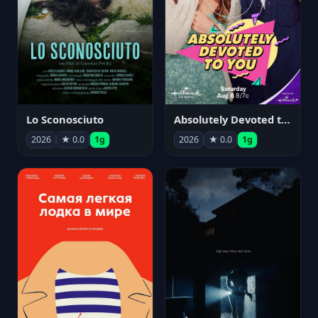
Lo Sconosciuto
Absolutely Devoted to You
2026
★ 0.0
1g
2026
★ 0.0
1g