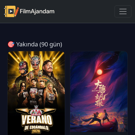
🎯 Yakında (90 gün)