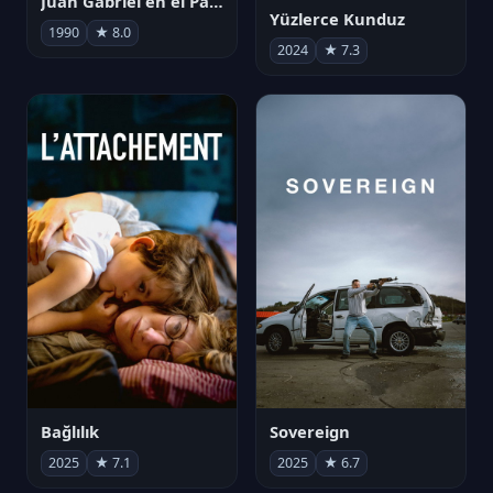
Juan Gabriel en el Palacio de Bellas Artes
Yüzlerce Kunduz
1990
★ 8.0
2024
★ 7.3
Bağlılık
Sovereign
2025
★ 7.1
2025
★ 6.7