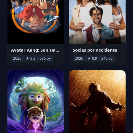
Avatar Aang: Son Havabükücü
Socias por accidente
2026
★ 9.3
686 oy
2026
★ 8.9
340 oy