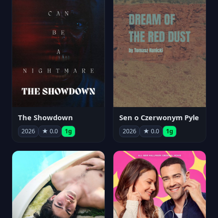
The Showdown
Sen o Czerwonym Pyle
2026
★ 0.0
1g
2026
★ 0.0
1g