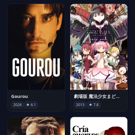
Gourou
劇場版 魔法少女まどか☆マギカ[新編]叛逆の物語
2026
★ 6.1
2013
★ 7.8