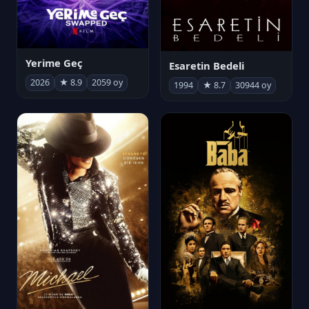
Yerime Geç
Esaretin Bedeli
2026
★ 8.9
2059 oy
1994
★ 8.7
30944 oy