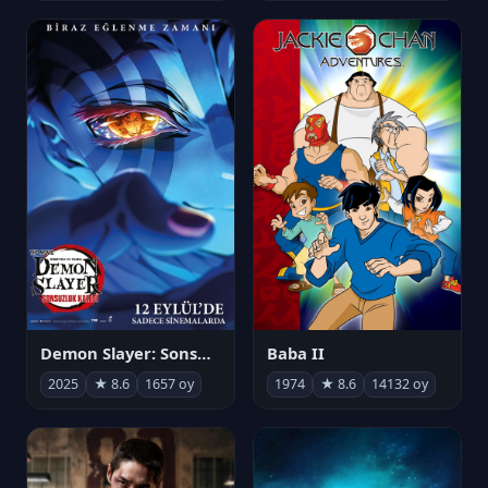
Demon Slayer: Sonsuzluk Kalesi
Baba II
2025
★ 8.6
1657 oy
1974
★ 8.6
14132 oy