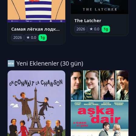
The Latcher
Самая лёгкая лодка в мире
2026
★ 0.0
1g
2026
★ 0.0
1g
🆕 Yeni Eklenenler (30 gün)