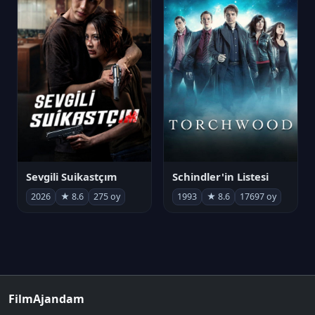
Sevgili Suikastçım
Schindler'in Listesi
2026
★ 8.6
275 oy
1993
★ 8.6
17697 oy
FilmAjandam