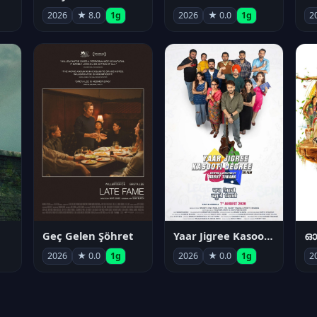
2026
★ 8.0
1g
2026
★ 0.0
1g
2
Geç Gelen Şöhret
Yaar Jigree Kasooti Degree
ഓട
2026
★ 0.0
1g
2026
★ 0.0
1g
2