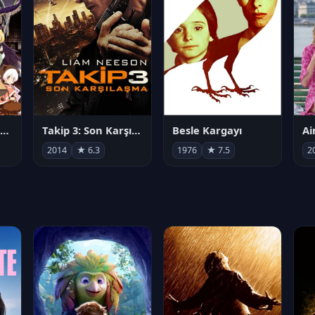
劇場版 魔法少女まどか☆マギカ[新編]叛逆の物語
Takip 3: Son Karşılaşma
Besle Kargayı
2014
★ 6.3
1976
★ 7.5
2