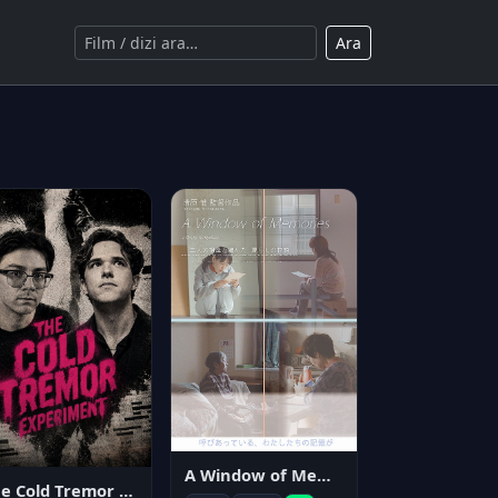
Ara
A Window of Memories
The Cold Tremor Experiment