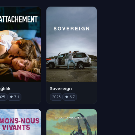
ğlılık
Sovereign
025
★ 7.1
2025
★ 6.7