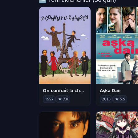
On connaît la chanson
Aşka Dair
1997
★ 7.0
2013
★ 5.5