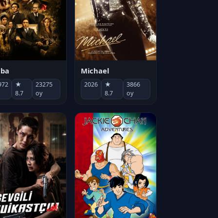
Michael
aba
2026
★
3866
972
★
23275
8.7
oy
8.7
oy