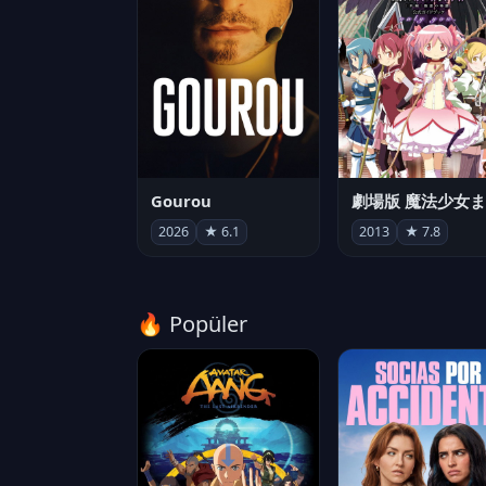
Gourou
2026
★ 6.1
2013
★ 7.8
🔥 Popüler