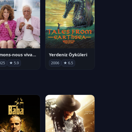
Aimons-nous vivants
Yerdeniz Öyküleri
025
★ 5.9
2006
★ 6.5