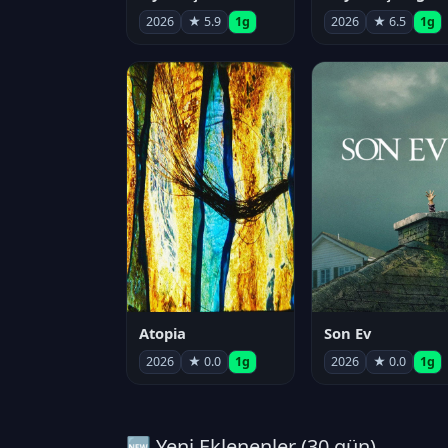
2026
★ 5.9
1g
2026
★ 6.5
1g
Atopia
Son Ev
2026
★ 0.0
1g
2026
★ 0.0
1g
🆕 Yeni Eklenenler (30 gün)