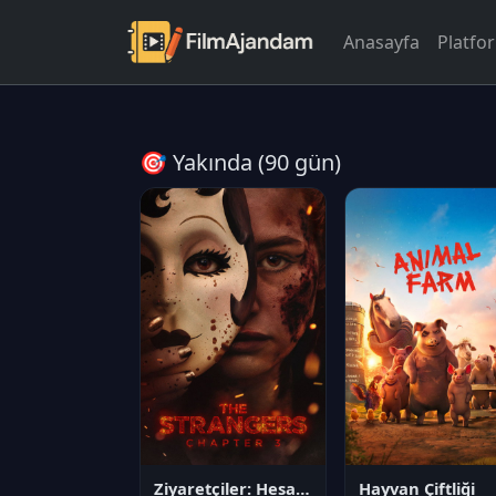
Anasayfa
Platfo
🎯 Yakında (90 gün)
Ziyaretçiler: Hesaplaşma
Hayvan Çiftliği