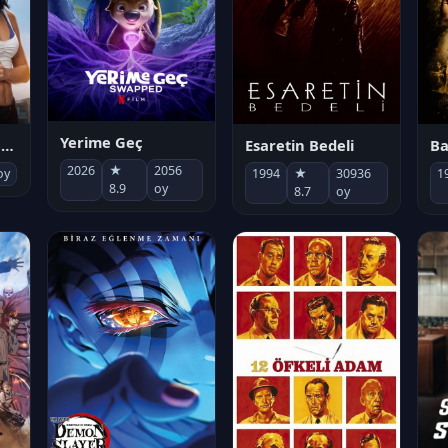
Yerime Geç
Socias por accidente
Esaretin Bedeli
B
2026
★
2056
oy
1994
★
30936
1
8.9
oy
8.7
oy