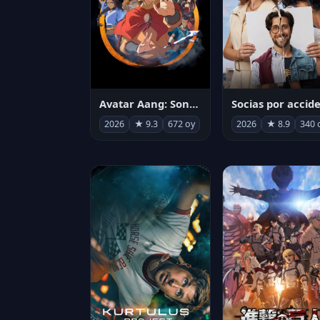
Avatar Aang: Son Havabükücü
2026
★ 9.3
672 oy
2026
★ 8.9
340 