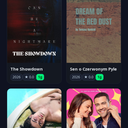
The Showdown
Sen o Czerwonym Pyle
2026
★ 0.0
1g
2026
★ 0.0
1g