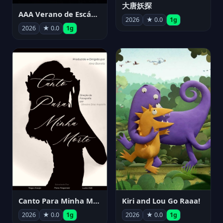
大唐妖探
AAA Verano de Escándalo 2026 - Week 3
2026
★ 0.0
1g
2026
★ 0.0
1g
Canto Para Minha Morte
Kiri and Lou Go Raaa!
2026
★ 0.0
1g
2026
★ 0.0
1g