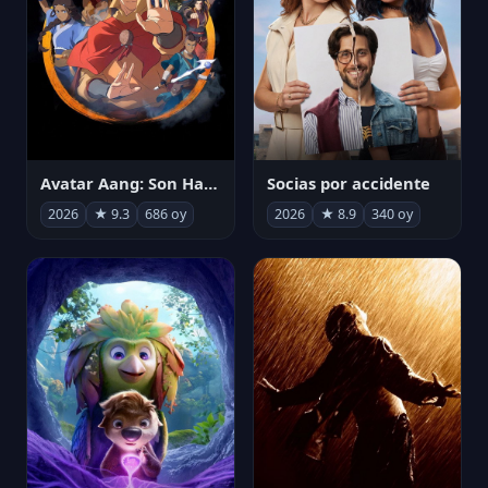
Avatar Aang: Son Havabükücü
Socias por accidente
2026
★ 9.3
686 oy
2026
★ 8.9
340 oy