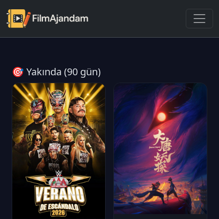
🎯 Yakında (90 gün)