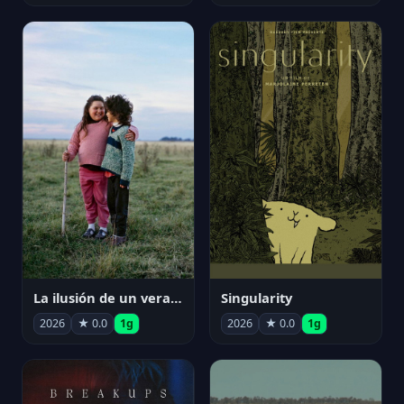
La ilusión de un verano sin fin
Singularity
2026
★ 0.0
1g
2026
★ 0.0
1g