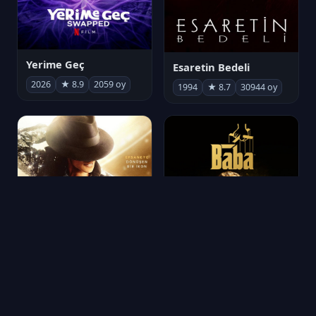
Yerime Geç
Esaretin Bedeli
2026
★ 8.9
2059 oy
1994
★ 8.7
30944 oy