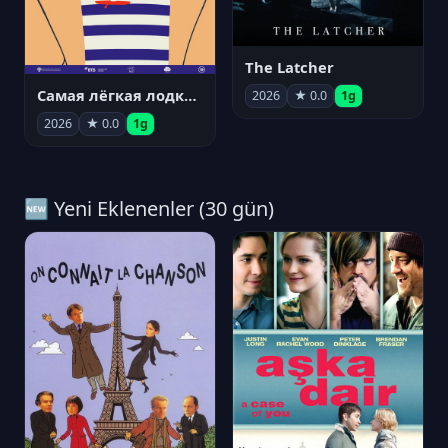
The Latcher
Самая лёгкая лодка в мире
2026
★ 0.0
1g
2026
★ 0.0
1g
🆕 Yeni Eklenenler (30 gün)