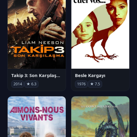
Takip 3: Son Karşılaşma
Besle Kargayı
2014
★ 6.3
1976
★ 7.5