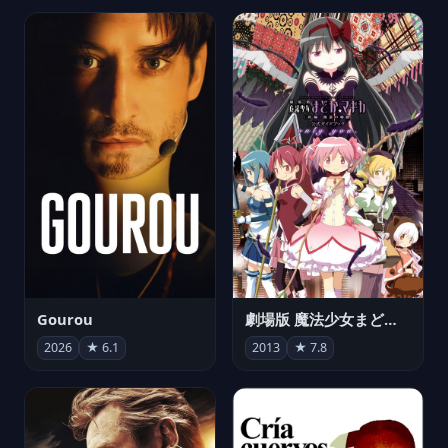
Gourou
劇場版 魔法少女まどか☆マギカ[新編]叛逆の物語
2026
★ 6.1
2013
★ 7.8