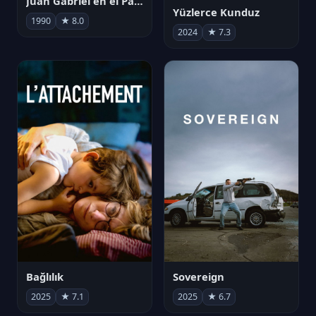
Juan Gabriel en el Palacio de Bellas Artes
Yüzlerce Kunduz
1990
★ 8.0
2024
★ 7.3
Bağlılık
Sovereign
2025
★ 7.1
2025
★ 6.7