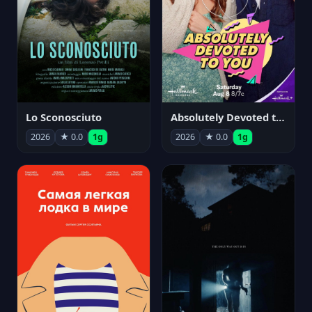
Lo Sconosciuto
Absolutely Devoted to You
2026
★ 0.0
1g
2026
★ 0.0
1g