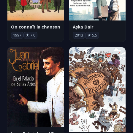
On connaît la chanson
Aşka Dair
1997
★ 7.0
2013
★ 5.5