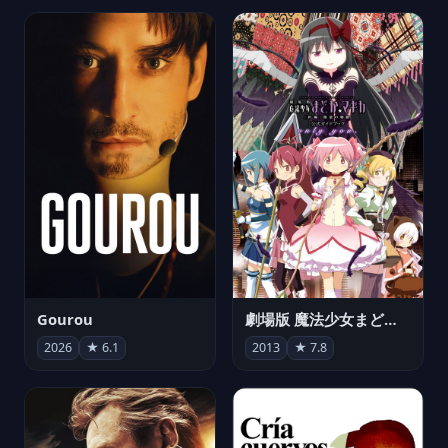
Gourou
劇場版 魔法少女まどか☆マギカ[新編]叛逆の物語
2026
★ 6.1
2013
★ 7.8