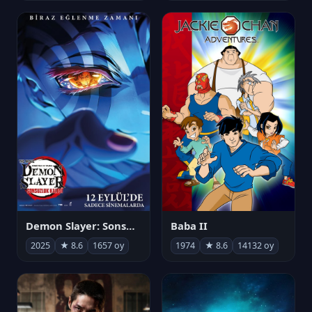
Demon Slayer: Sonsuzluk Kalesi
Baba II
2025
★ 8.6
1657 oy
1974
★ 8.6
14132 oy