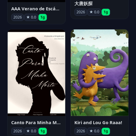
大唐妖探
AAA Verano de Escándalo 2026 - Week 3
2026
★ 0.0
1g
2026
★ 0.0
1g
Canto Para Minha Morte
Kiri and Lou Go Raaa!
2026
★ 0.0
1g
2026
★ 0.0
1g