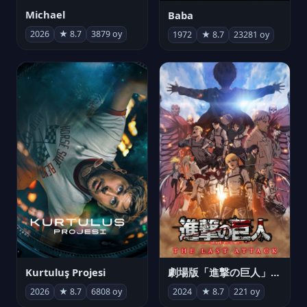
Michael
Baba
2026
★ 8.7
3879 oy
1972
★ 8.7
23281 oy
Kurtuluş Projesi
劇場版「進撃の巨人」完結編 THE LAST ATTACK
2026
★ 8.7
6808 oy
2024
★ 8.7
221 oy