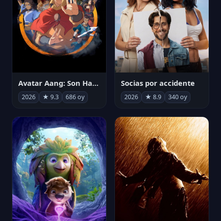
Avatar Aang: Son Havabükücü
Socias por accidente
2026
★ 9.3
686 oy
2026
★ 8.9
340 oy