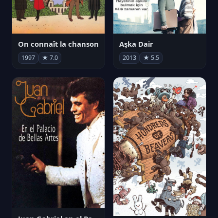
On connaît la chanson
Aşka Dair
1997
★ 7.0
2013
★ 5.5