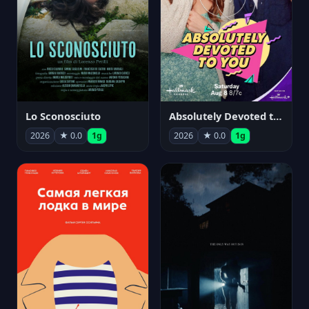
Lo Sconosciuto
Absolutely Devoted to You
2026
★ 0.0
1g
2026
★ 0.0
1g