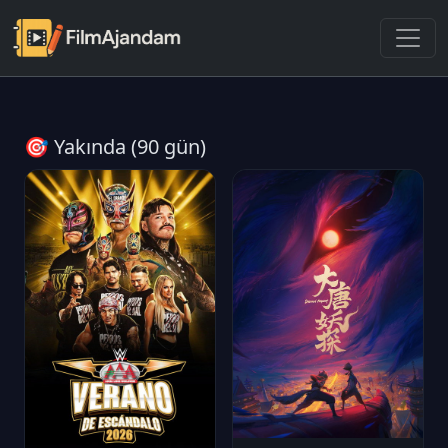
🎯 Yakında (90 gün)