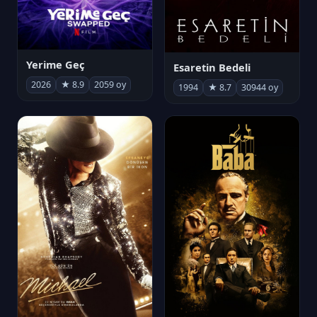
Yerime Geç
Esaretin Bedeli
2026
★ 8.9
2059 oy
1994
★ 8.7
30944 oy