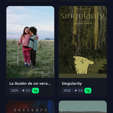
La ilusión de un verano sin fin
Singularity
2026
★ 0.0
1g
2026
★ 0.0
1g