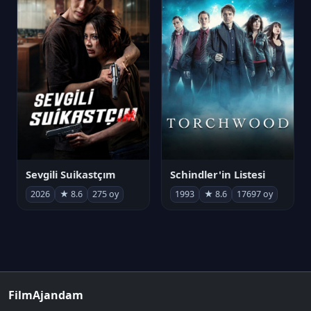
Sevgili Suikastçım
Schindler'in Listesi
2026
★ 8.6
275 oy
1993
★ 8.6
17697 oy
FilmAjandam