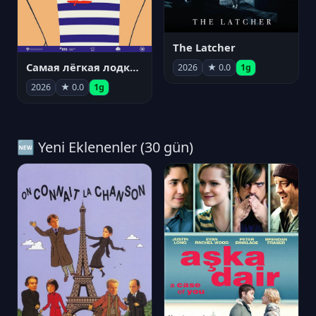
The Latcher
Самая лёгкая лодка в мире
2026
★ 0.0
1g
2026
★ 0.0
1g
🆕 Yeni Eklenenler (30 gün)