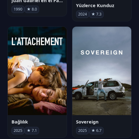
Juan Gabriel en el Palacio de Bellas Artes
Yüzlerce Kunduz
1990
★ 8.0
2024
★ 7.3
Bağlılık
Sovereign
2025
★ 7.1
2025
★ 6.7