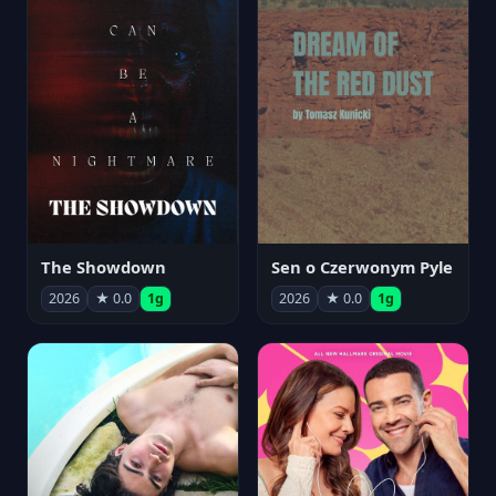
The Showdown
Sen o Czerwonym Pyle
2026
★ 0.0
1g
2026
★ 0.0
1g