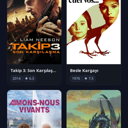
Takip 3: Son Karşılaşma
Besle Kargayı
2014
★ 6.3
1976
★ 7.5