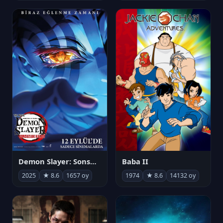
Demon Slayer: Sonsuzluk Kalesi
Baba II
2025
★ 8.6
1657 oy
1974
★ 8.6
14132 oy