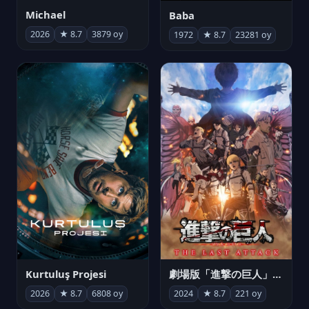
Michael
Baba
2026
★ 8.7
3879 oy
1972
★ 8.7
23281 oy
Kurtuluş Projesi
劇場版「進撃の巨人」完結編 THE LAST ATTACK
2026
★ 8.7
6808 oy
2024
★ 8.7
221 oy