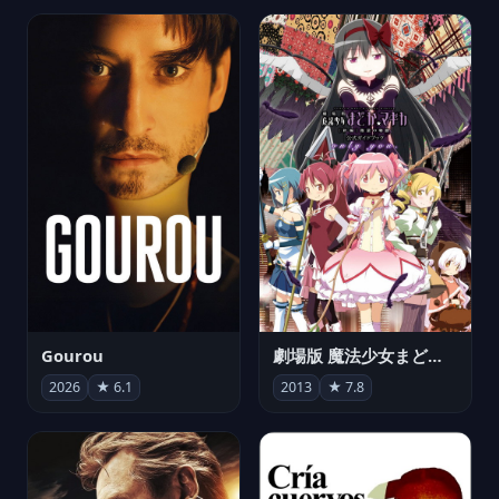
Gourou
劇場版 魔法少女まどか☆マギカ[新編]叛逆の物語
2026
★ 6.1
2013
★ 7.8