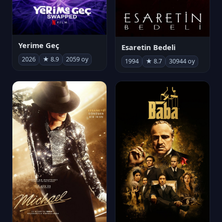
Yerime Geç
Esaretin Bedeli
2026
★ 8.9
2059 oy
1994
★ 8.7
30944 oy