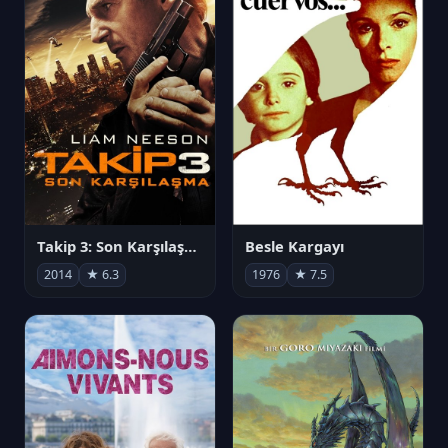
Takip 3: Son Karşılaşma
Besle Kargayı
2014
★ 6.3
1976
★ 7.5