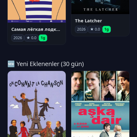
The Latcher
Самая лёгкая лодка в мире
2026
★ 0.0
1g
2026
★ 0.0
1g
🆕 Yeni Eklenenler (30 gün)