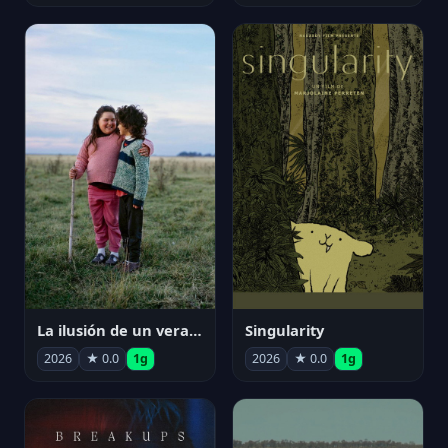
La ilusión de un verano sin fin
Singularity
2026
★ 0.0
1g
2026
★ 0.0
1g