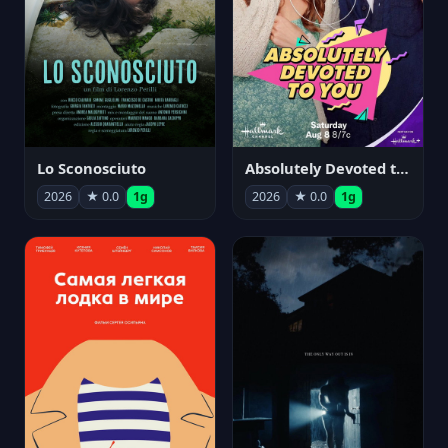
Lo Sconosciuto
Absolutely Devoted to You
2026
★ 0.0
1g
2026
★ 0.0
1g