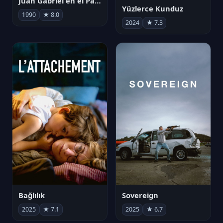
Juan Gabriel en el Palacio de Bellas Artes
Yüzlerce Kunduz
1990
★ 8.0
2024
★ 7.3
Bağlılık
Sovereign
2025
★ 7.1
2025
★ 6.7