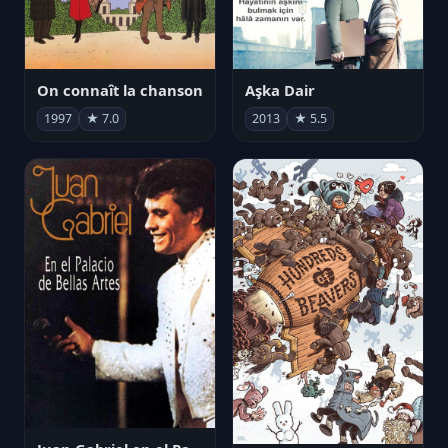
On connaît la chanson
Aşka Dair
1997
★ 7.0
2013
★ 5.5