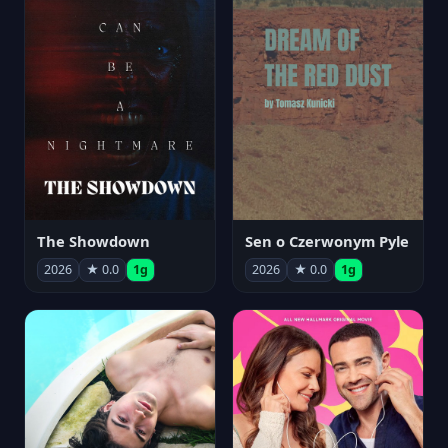
The Showdown
Sen o Czerwonym Pyle
2026
★ 0.0
1g
2026
★ 0.0
1g