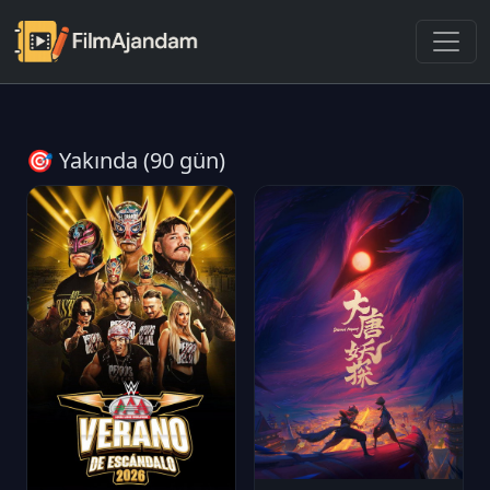
🎯 Yakında (90 gün)