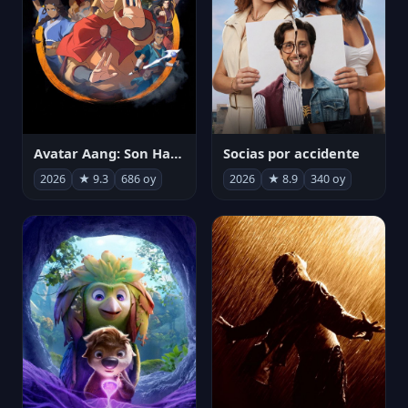
Avatar Aang: Son Havabükücü
Socias por accidente
2026
★ 9.3
686 oy
2026
★ 8.9
340 oy