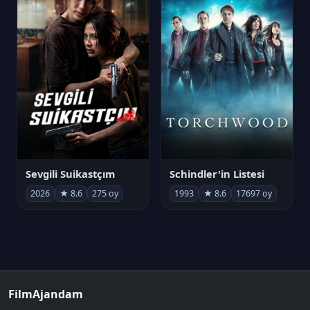
Sevgili Suikastçım
Schindler'in Listesi
2026
★ 8.6
275 oy
1993
★ 8.6
17697 oy
FilmAjandam