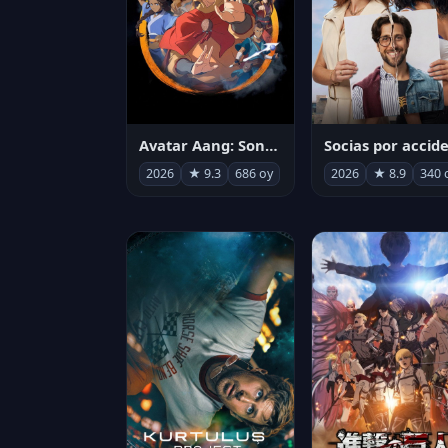
Avatar Aang: Son Havabükücü
2026
★ 9.3
686 oy
2026
★ 8.9
340 