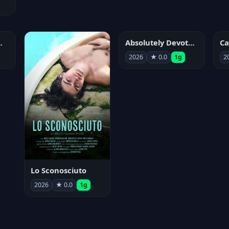
nym Pyle
Absolutely Devoted to You
2026
★ 0.0
1g
2
Lo Sconosciuto
2026
★ 0.0
1g