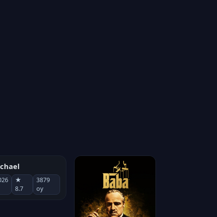
chael
026
★
3879
8.7
oy