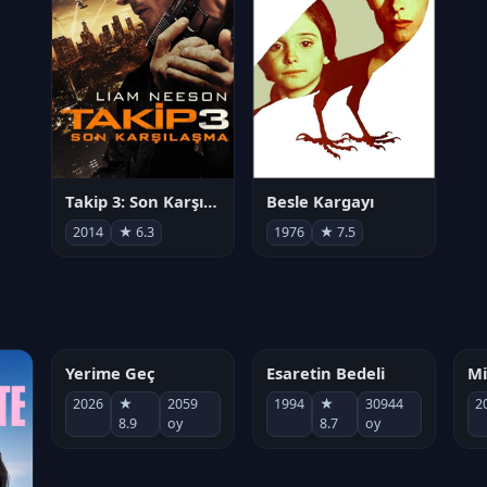
Takip 3: Son Karşılaşma
Besle Kargayı
2014
★ 6.3
1976
★ 7.5
Yerime Geç
Esaretin Bedeli
Mi
2026
★
2059
1994
★
30944
2
8.9
oy
8.7
oy