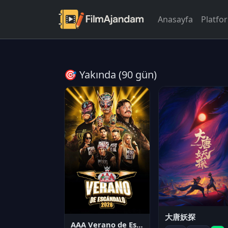
Anasayfa
Platfo
🎯 Yakında (90 gün)
大唐妖探
AAA Verano de Escándalo 2026 - Week 3