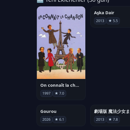
Aşka Dair
2013
★ 5.5
On connaît la chanson
1997
★ 7.0
Gourou
2026
★ 6.1
2013
★ 7.8