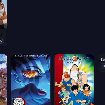
Socias por accidente
oy
Se
2