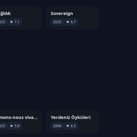
ğlılık
Sovereign
025
★ 7.1
2025
★ 6.7
Aimons-nous vivants
Yerdeniz Öyküleri
025
★ 5.9
2006
★ 6.5