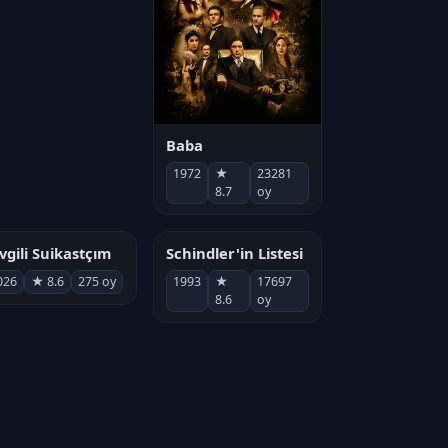
Baba
1972
★
23281
8.7
oy
vgili Suikastçım
Schindler'in Listesi
026
★ 8.6
275 oy
1993
★
17697
8.6
oy