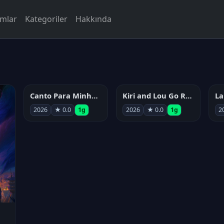
rmlar
Kategoriler
Hakkında
Canto Para Minha Morte
Kiri and Lou Go Raaa!
2026
★ 0.0
1g
2026
★ 0.0
1g
2