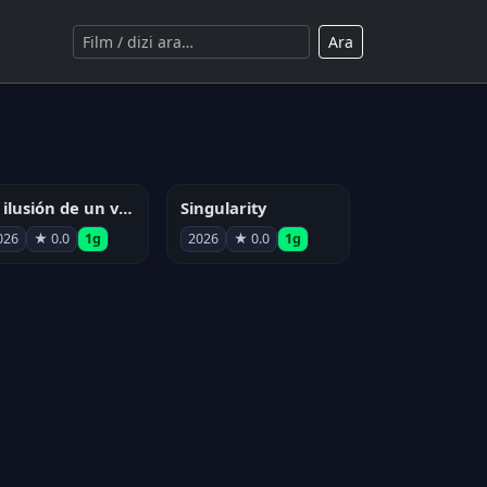
Ara
La ilusión de un verano sin fin
Singularity
026
★ 0.0
1g
2026
★ 0.0
1g