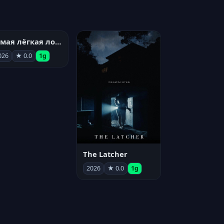
Самая лёгкая лодка в мире
026
★ 0.0
1g
The Latcher
2026
★ 0.0
1g