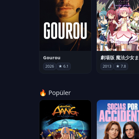
Gourou
2026
★ 6.1
2013
★ 7.8
🔥 Popüler