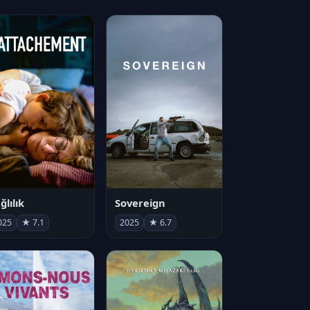
ğlılık
Sovereign
025
★ 7.1
2025
★ 6.7