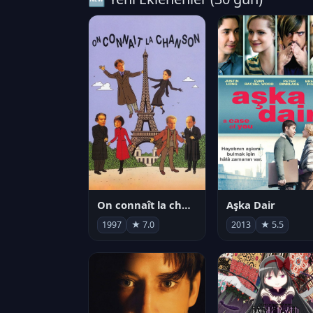
On connaît la chanson
Aşka Dair
1997
★ 7.0
2013
★ 5.5