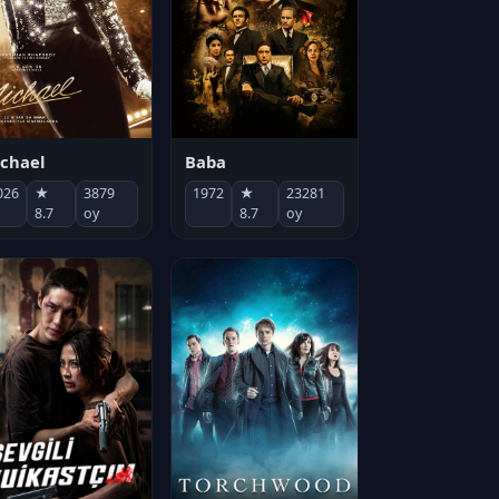
chael
Baba
026
★
3879
1972
★
23281
8.7
oy
8.7
oy