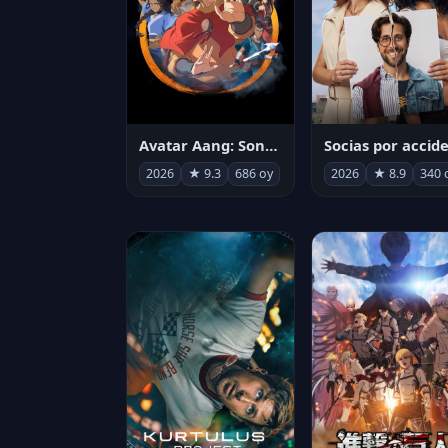
Avatar Aang: Son Havabükücü
2026
★ 9.3
686 oy
2026
★ 8.9
340 