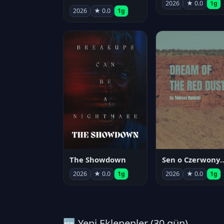
2026
★ 0.0
1g
2026
★ 0.0
1g
The Showdown
Sen o Czerwo
2026
★ 0.0
1g
2026
★ 0.0
1g
🆕 Yeni Eklenenler (30 gün)