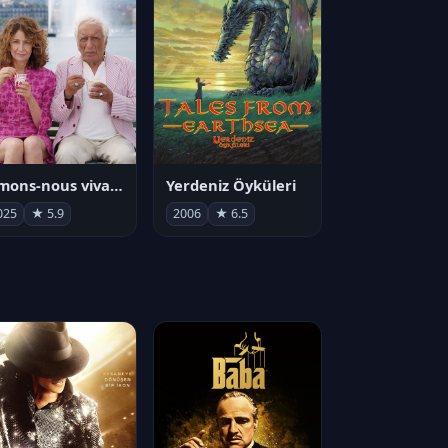
Aimons-nous vivants
Yerdeniz Öyküleri
025
★ 5.9
2006
★ 6.5