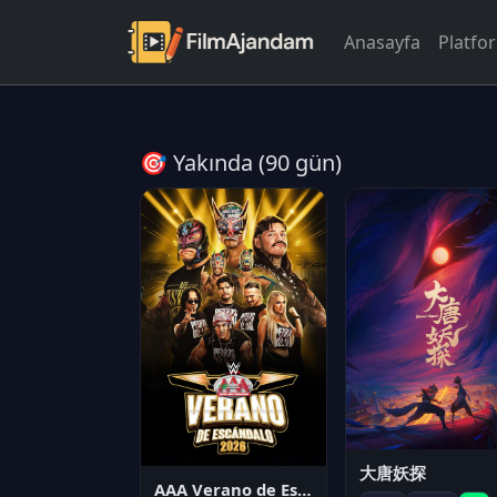
Anasayfa
Platfo
🎯 Yakında (90 gün)
大唐妖探
AAA Verano de Escándalo 2026 - Week 3