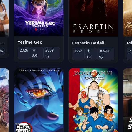
Yerime Geç
Mi
Socias por accidente
Esaretin Bedeli
2026
★
2059
2
oy
1994
★
30944
8.9
oy
8.7
oy