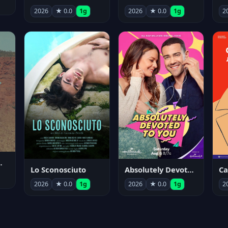
2026
★ 0.0
1g
2026
★ 0.0
1g
2
nym Pyle
Lo Sconosciuto
Absolutely Devoted to You
2026
★ 0.0
1g
2026
★ 0.0
1g
2