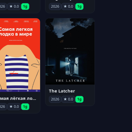
026
★ 0.0
1g
2026
★ 0.0
1g
The Latcher
Самая лёгкая лодка в мире
2026
★ 0.0
1g
026
★ 0.0
1g