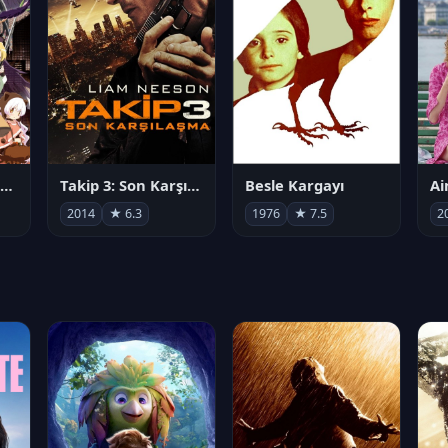
劇場版 魔法少女まどか☆マギカ[新編]叛逆の物語
Takip 3: Son Karşılaşma
Besle Kargayı
2014
★ 6.3
1976
★ 7.5
2