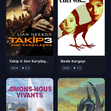
Takip 3: Son Karşılaşma
Besle Kargayı
2014
★ 6.3
1976
★ 7.5