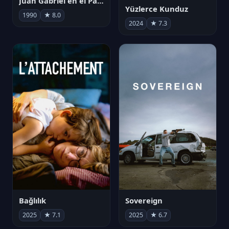
Juan Gabriel en el Palacio de Bellas Artes
Yüzlerce Kunduz
1990
★ 8.0
2024
★ 7.3
Bağlılık
Sovereign
2025
★ 7.1
2025
★ 6.7