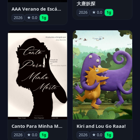
大唐妖探
AAA Verano de Escándalo 2026 - Week 3
2026
★ 0.0
1g
2026
★ 0.0
1g
Canto Para Minha Morte
Kiri and Lou Go Raaa!
2026
★ 0.0
1g
2026
★ 0.0
1g