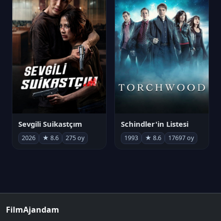
Sevgili Suikastçım
Schindler'in Listesi
2026
★ 8.6
275 oy
1993
★ 8.6
17697 oy
FilmAjandam