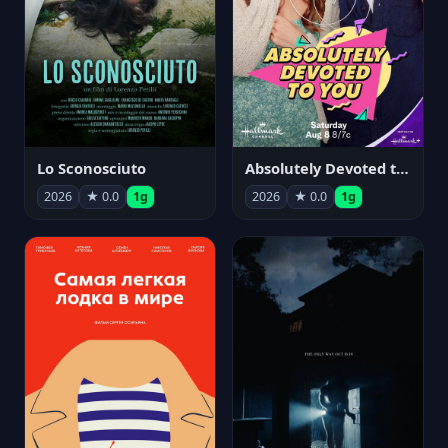
Lo Sconosciuto
Absolutely Devoted to You
2026
★ 0.0
1g
2026
★ 0.0
1g