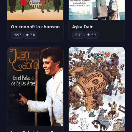
On connaît la chanson
Aşka Dair
1997
★ 7.0
2013
★ 5.5