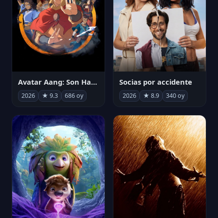
Avatar Aang: Son Havabükücü
Socias por accidente
2026
★ 9.3
686 oy
2026
★ 8.9
340 oy