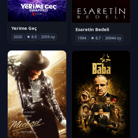
Yerime Geç
Esaretin Bedeli
2026
★ 8.9
2059 oy
1994
★ 8.7
30944 oy