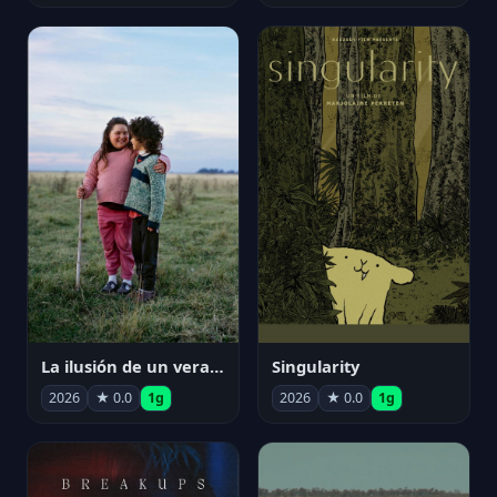
La ilusión de un verano sin fin
Singularity
2026
★ 0.0
1g
2026
★ 0.0
1g