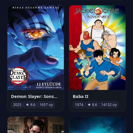
Demon Slayer: Sonsuzluk Kalesi
Baba II
2025
★ 8.6
1657 oy
1974
★ 8.6
14132 oy