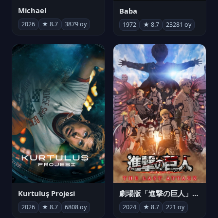
Michael
Baba
2026
★ 8.7
3879 oy
1972
★ 8.7
23281 oy
Kurtuluş Projesi
劇場版「進撃の巨人」完結編 THE LAST ATTACK
2026
★ 8.7
6808 oy
2024
★ 8.7
221 oy