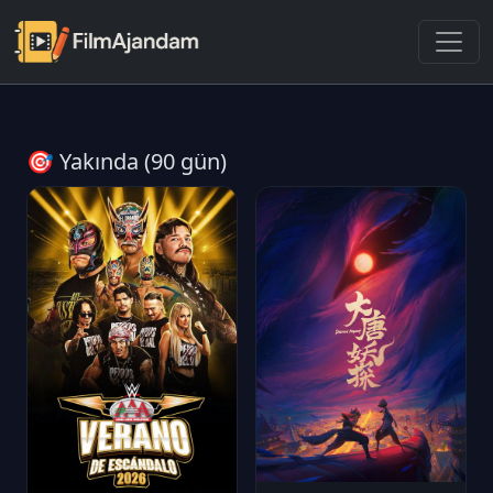
🎯 Yakında (90 gün)