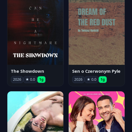
The Showdown
Sen o Czerwonym Pyle
2026
★ 0.0
1g
2026
★ 0.0
1g