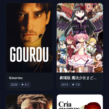
Gourou
劇場版 魔法少女まどか☆マギカ[新編]叛逆の物語
2026
★ 6.1
2013
★ 7.8