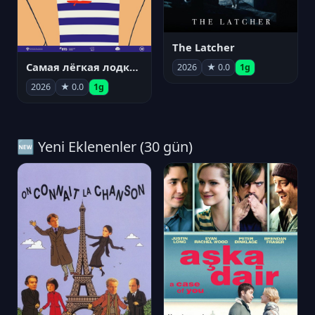
The Latcher
Самая лёгкая лодка в мире
2026
★ 0.0
1g
2026
★ 0.0
1g
🆕 Yeni Eklenenler (30 gün)