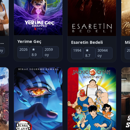
Yerime Geç
Mi
Socias por accidente
Esaretin Bedeli
2026
★
2059
2
oy
1994
★
30944
8.9
oy
8.7
oy