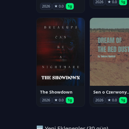
2026
★ 0.0
1g
2026
★ 0.0
1g
The Showdown
Sen o Czerwo
2026
★ 0.0
1g
2026
★ 0.0
1g
🆕 Yeni Eklenenler (30 gün)