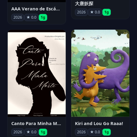
大唐妖探
AAA Verano de Escándalo 2026 - Week 3
2026
★ 0.0
1g
2026
★ 0.0
1g
Canto Para Minha Morte
Kiri and Lou Go Raaa!
2026
★ 0.0
1g
2026
★ 0.0
1g