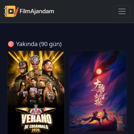
🎯 Yakında (90 gün)