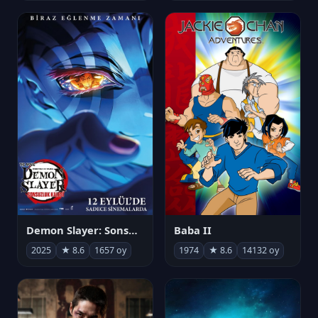
Demon Slayer: Sonsuzluk Kalesi
Baba II
2025
★ 8.6
1657 oy
1974
★ 8.6
14132 oy