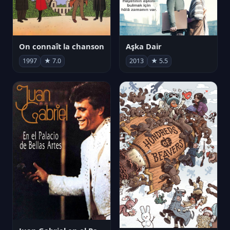
On connaît la chanson
Aşka Dair
1997
★ 7.0
2013
★ 5.5