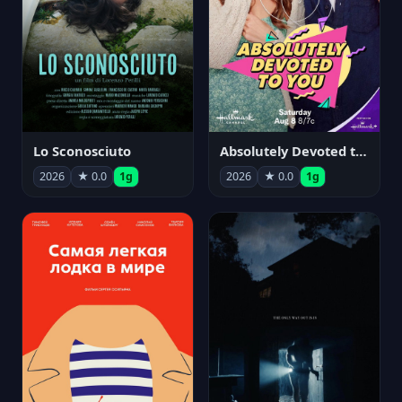
Lo Sconosciuto
Absolutely Devoted to You
2026
★ 0.0
1g
2026
★ 0.0
1g