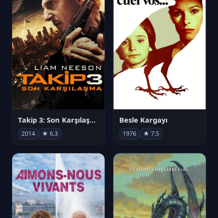
Takip 3: Son Karşılaşma
Besle Kargayı
2014
★ 6.3
1976
★ 7.5