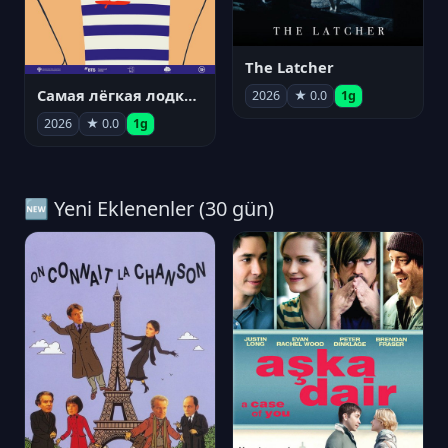
The Latcher
Самая лёгкая лодка в мире
2026
★ 0.0
1g
2026
★ 0.0
1g
🆕 Yeni Eklenenler (30 gün)