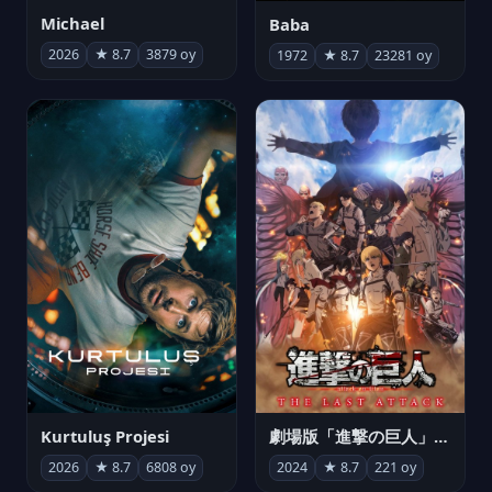
Michael
Baba
2026
★ 8.7
3879 oy
1972
★ 8.7
23281 oy
Kurtuluş Projesi
劇場版「進撃の巨人」完結編 THE LAST ATTACK
2026
★ 8.7
6808 oy
2024
★ 8.7
221 oy