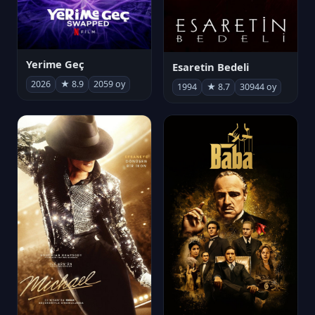
Yerime Geç
Esaretin Bedeli
2026
★ 8.9
2059 oy
1994
★ 8.7
30944 oy