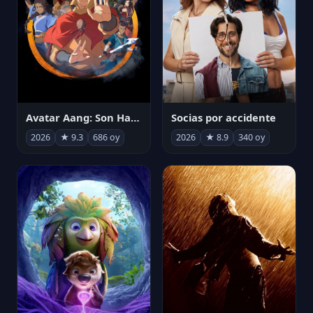
Avatar Aang: Son Havabükücü
Socias por accidente
2026
★ 9.3
686 oy
2026
★ 8.9
340 oy