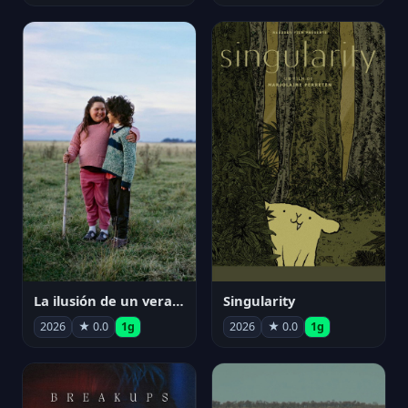
La ilusión de un verano sin fin
Singularity
2026
★ 0.0
1g
2026
★ 0.0
1g