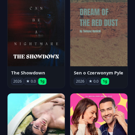
The Showdown
Sen o Czerwonym Pyle
2026
★ 0.0
1g
2026
★ 0.0
1g