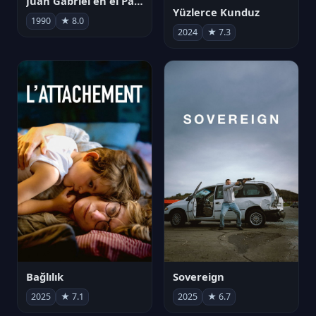
Juan Gabriel en el Palacio de Bellas Artes
Yüzlerce Kunduz
1990
★ 8.0
2024
★ 7.3
Bağlılık
Sovereign
2025
★ 7.1
2025
★ 6.7