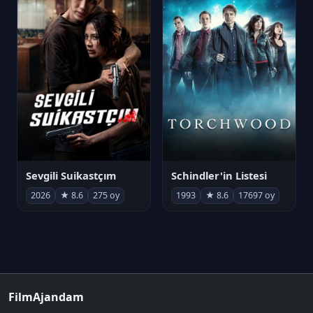
Sevgili Suikastçım
Schindler'in Listesi
2026
★ 8.6
275 oy
1993
★ 8.6
17697 oy
FilmAjandam