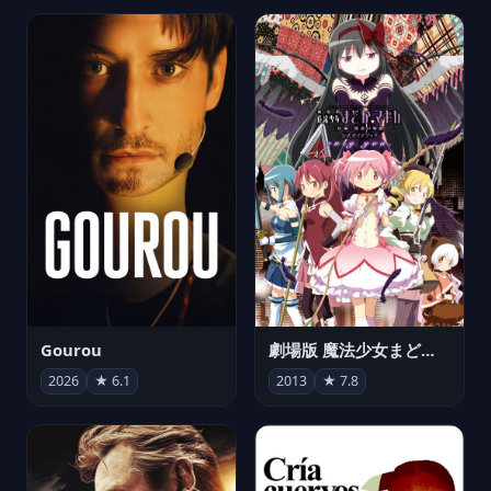
Gourou
劇場版 魔法少女まどか☆マギカ[新編]叛逆の物語
2026
★ 6.1
2013
★ 7.8