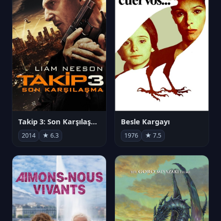
Takip 3: Son Karşılaşma
Besle Kargayı
2014
★ 6.3
1976
★ 7.5