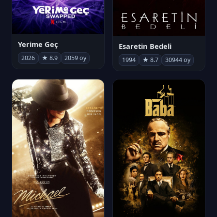
Yerime Geç
Esaretin Bedeli
2026
★ 8.9
2059 oy
1994
★ 8.7
30944 oy