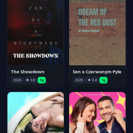
The Showdown
Sen o Czerwonym Pyle
2026
★ 0.0
1g
2026
★ 0.0
1g