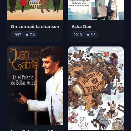
On connaît la chanson
Aşka Dair
1997
★ 7.0
2013
★ 5.5