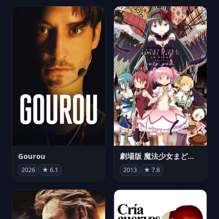
Gourou
劇場版 魔法少女まどか☆マギカ[新編]叛逆の物語
2026
★ 6.1
2013
★ 7.8