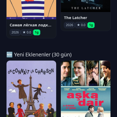
The Latcher
Самая лёгкая лодка в мире
2026
★ 0.0
1g
2026
★ 0.0
1g
🆕 Yeni Eklenenler (30 gün)