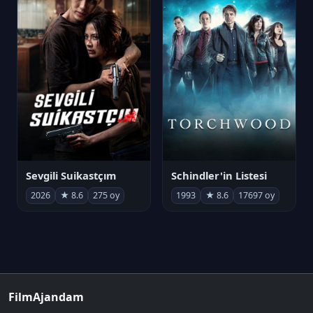
Sevgili Suikastçım
Schindler'in Listesi
2026
★ 8.6
275 oy
1993
★ 8.6
17697 oy
FilmAjandam