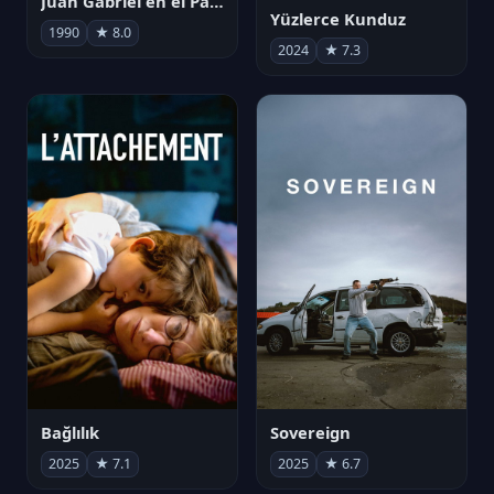
Juan Gabriel en el Palacio de Bellas Artes
Yüzlerce Kunduz
1990
★ 8.0
2024
★ 7.3
Bağlılık
Sovereign
2025
★ 7.1
2025
★ 6.7