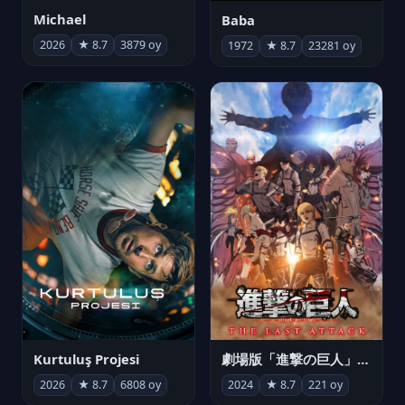
Michael
Baba
2026
★ 8.7
3879 oy
1972
★ 8.7
23281 oy
Kurtuluş Projesi
劇場版「進撃の巨人」完結編 THE LAST ATTACK
2026
★ 8.7
6808 oy
2024
★ 8.7
221 oy