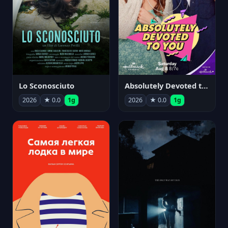
Lo Sconosciuto
Absolutely Devoted to You
2026
★ 0.0
1g
2026
★ 0.0
1g