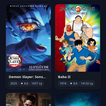
Demon Slayer: Sonsuzluk Kalesi
Baba II
2025
★ 8.6
1657 oy
1974
★ 8.6
14132 oy