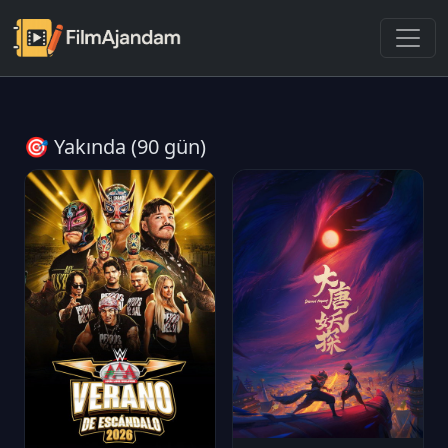
🎯 Yakında (90 gün)