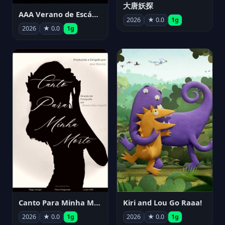
大唐妖探
AAA Verano de Escándalo 2026 - Week 3
2026
★ 0.0
1g
2026
★ 0.0
1g
Canto Para Minha Morte
Kiri and Lou Go Raaa!
2026
★ 0.0
1g
2026
★ 0.0
1g