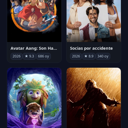
Avatar Aang: Son Havabükücü
Socias por accidente
2026
★ 9.3
686 oy
2026
★ 8.9
340 oy