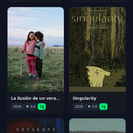
La ilusión de un verano sin fin
Singularity
2026
★ 0.0
1g
2026
★ 0.0
1g