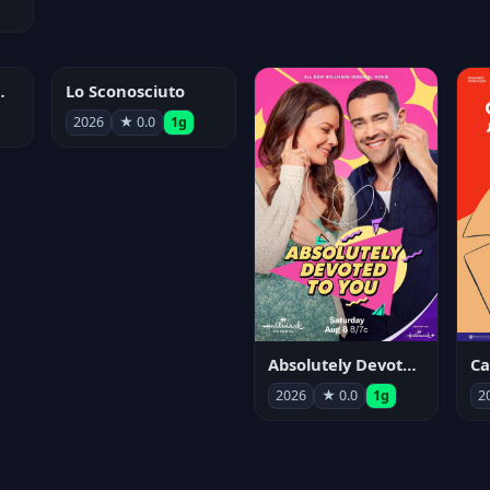
nym Pyle
Lo Sconosciuto
2026
★ 0.0
1g
Absolutely Devoted to You
2026
★ 0.0
1g
2