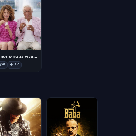
Aimons-nous vivants
025
★ 5.9