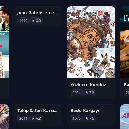
Juan Gabriel en el Palacio de Bellas Artes
Yüzlerce Kunduz
Ba
1990
★ 8.0
2024
★ 7.3
2
Takip 3: Son Karşılaşma
Besle Kargayı
2014
★ 6.3
1976
★ 7.5