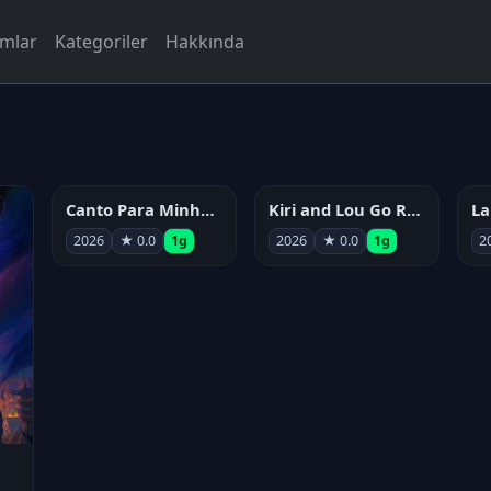
rmlar
Kategoriler
Hakkında
Canto Para Minha Morte
Kiri and Lou Go Raaa!
2026
★ 0.0
1g
2026
★ 0.0
1g
2