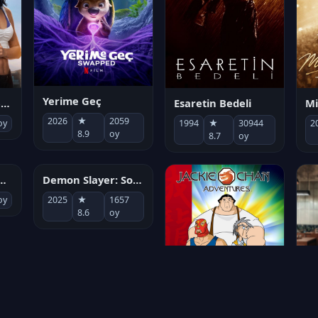
Yerime Geç
Mi
Socias por accidente
Esaretin Bedeli
2026
★
2059
2
oy
1994
★
30944
8.9
oy
8.7
oy
Demon Slayer: Sonsuzluk Kalesi
2025
★
1657
8.6
oy