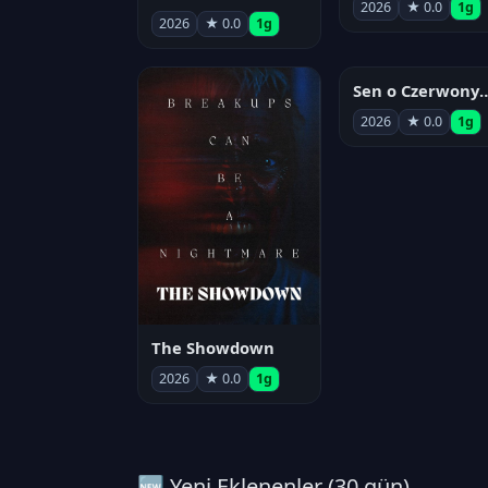
2026
★ 0.0
1g
2026
★ 0.0
1g
Sen o Czerwo
2026
★ 0.0
1g
The Showdown
2026
★ 0.0
1g
🆕 Yeni Eklenenler (30 gün)