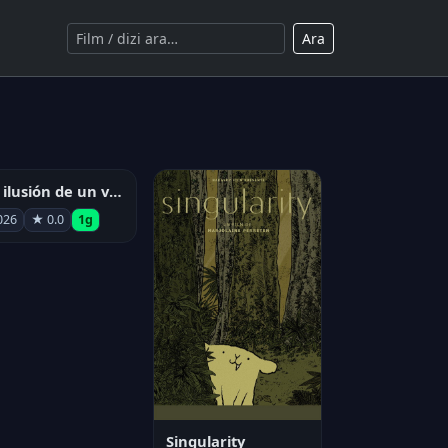
Ara
La ilusión de un verano sin fin
026
★ 0.0
1g
Singularity