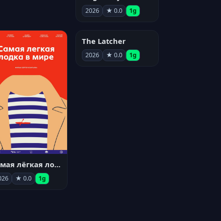
2026
★ 0.0
1g
The Latcher
2026
★ 0.0
1g
Самая лёгкая лодка в мире
026
★ 0.0
1g