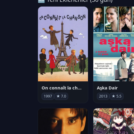
On connaît la chanson
Aşka Dair
1997
★ 7.0
2013
★ 5.5