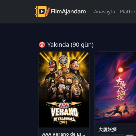
Anasayfa
Platfo
🎯 Yakında (90 gün)
大唐妖探
AAA Verano de Escándalo 2026 - Week 3