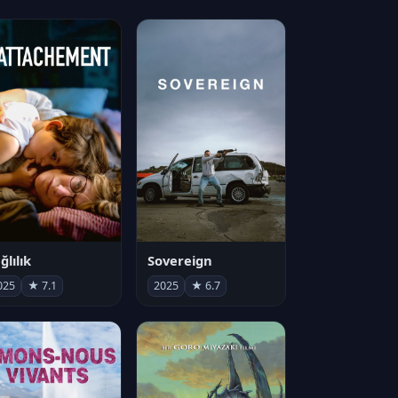
ğlılık
Sovereign
025
★ 7.1
2025
★ 6.7