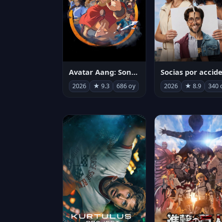
Avatar Aang: Son Havabükücü
2026
★ 9.3
686 oy
2026
★ 8.9
340 