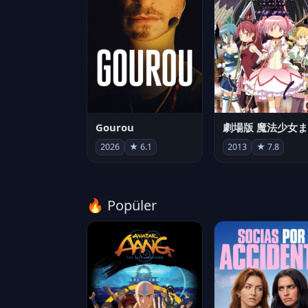
Gourou
2026
★ 6.1
2013
★ 7.8
🔥 Popüler