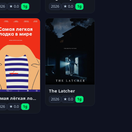
026
★ 0.0
1g
2026
★ 0.0
1g
The Latcher
Самая лёгкая лодка в мире
2026
★ 0.0
1g
026
★ 0.0
1g