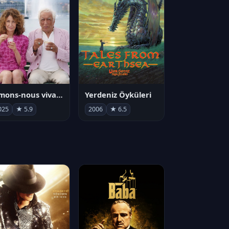
Aimons-nous vivants
Yerdeniz Öyküleri
025
★ 5.9
2006
★ 6.5