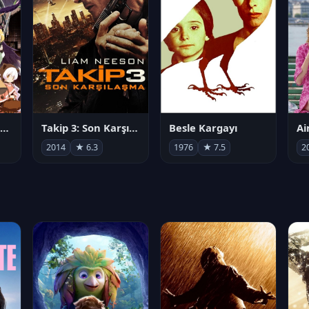
劇場版 魔法少女まどか☆マギカ[新編]叛逆の物語
Takip 3: Son Karşılaşma
Besle Kargayı
2014
★ 6.3
1976
★ 7.5
2