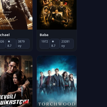
chael
Baba
026
★
3879
1972
★
23281
8.7
oy
8.7
oy