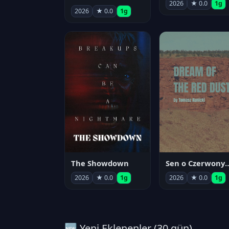
2026
★ 0.0
1g
2026
★ 0.0
1g
The Showdown
Sen o Czerwo
2026
★ 0.0
1g
2026
★ 0.0
1g
🆕 Yeni Eklenenler (30 gün)