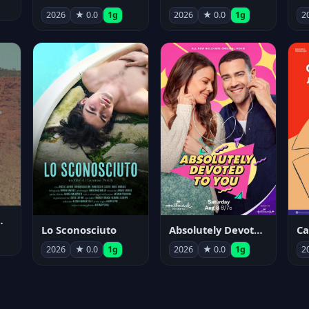
2026
★ 0.0
1g
2026
★ 0.0
1g
2
nym Pyle
Lo Sconosciuto
Absolutely Devoted to You
2026
★ 0.0
1g
2026
★ 0.0
1g
2