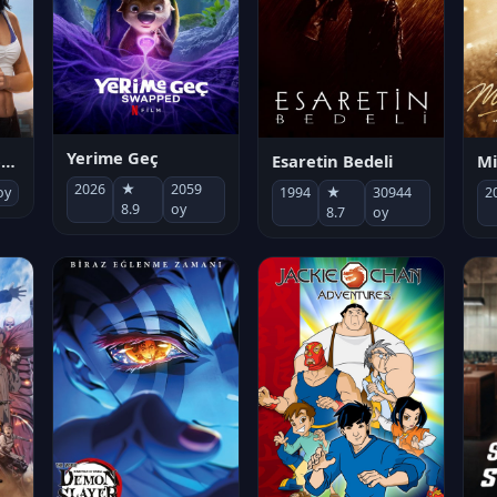
Yerime Geç
Mi
Socias por accidente
Esaretin Bedeli
2026
★
2059
2
oy
1994
★
30944
8.9
oy
8.7
oy