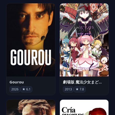
Gourou
劇場版 魔法少女まどか☆マギカ[新編]叛逆の物語
2026
★ 6.1
2013
★ 7.8