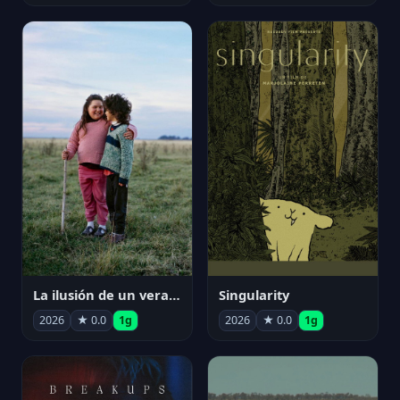
La ilusión de un verano sin fin
Singularity
2026
★ 0.0
1g
2026
★ 0.0
1g