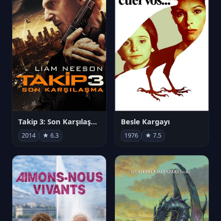
Takip 3: Son Karşılaşma
Besle Kargayı
2014
★ 6.3
1976
★ 7.5