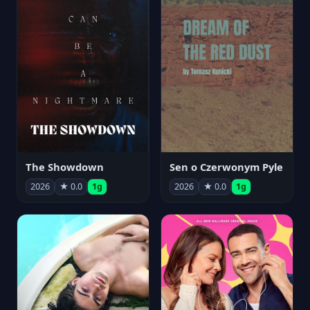
The Showdown
Sen o Czerwonym Pyle
2026
★ 0.0
1g
2026
★ 0.0
1g