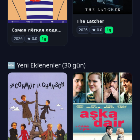
The Latcher
Самая лёгкая лодка в мире
2026
★ 0.0
1g
2026
★ 0.0
1g
🆕 Yeni Eklenenler (30 gün)