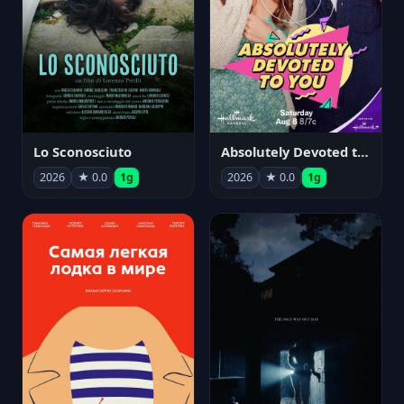
Lo Sconosciuto
Absolutely Devoted to You
2026
★ 0.0
1g
2026
★ 0.0
1g