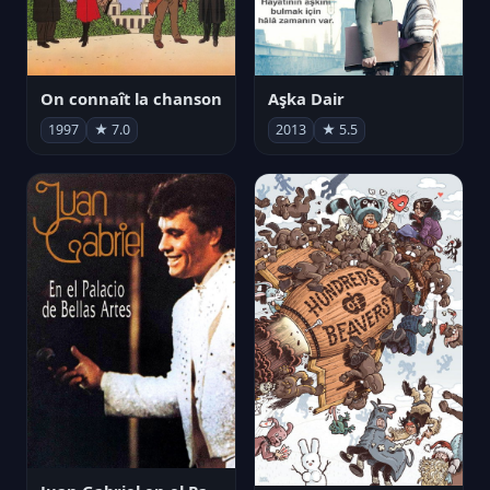
On connaît la chanson
Aşka Dair
1997
★ 7.0
2013
★ 5.5