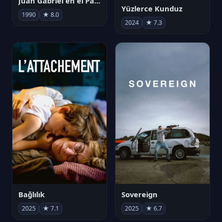
Juan Gabriel en el Palacio de Bellas Artes
Yüzlerce Kunduz
1990
★ 8.0
2024
★ 7.3
Bağlılık
Sovereign
2025
★ 7.1
2025
★ 6.7