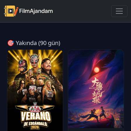
🎯 Yakında (90 gün)