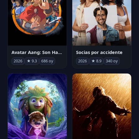
Avatar Aang: Son Havabükücü
Socias por accidente
2026
★ 9.3
686 oy
2026
★ 8.9
340 oy