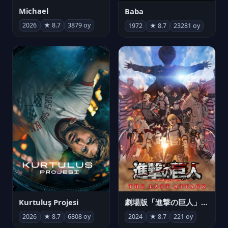
Michael
Baba
2026
★ 8.7
3879 oy
1972
★ 8.7
23281 oy
Kurtuluş Projesi
劇場版「進撃の巨人」完結編 THE LAST ATTACK
2026
★ 8.7
6808 oy
2024
★ 8.7
221 oy