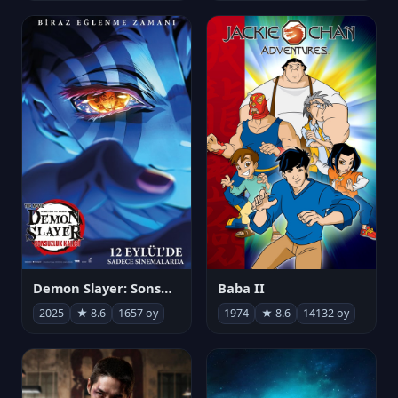
Demon Slayer: Sonsuzluk Kalesi
Baba II
2025
★ 8.6
1657 oy
1974
★ 8.6
14132 oy