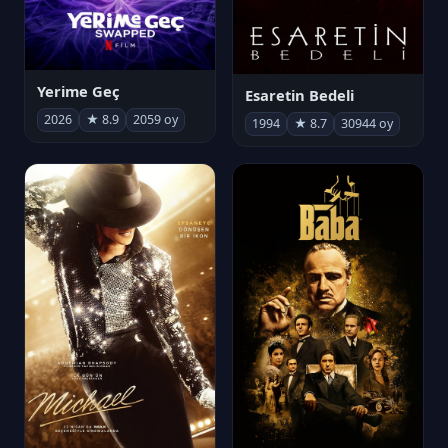
Yerime Geç
Esaretin Bedeli
2026
★ 8.9
2059 oy
1994
★ 8.7
30944 oy