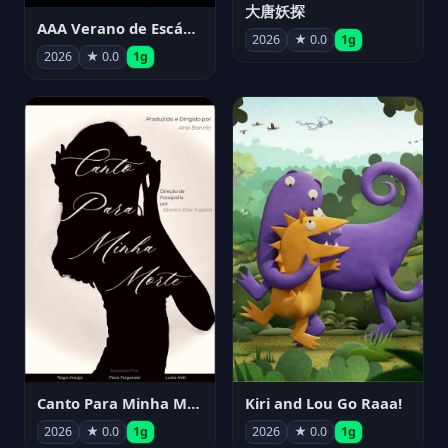
大唐妖探
AAA Verano de Escándalo 2026 - Week 3
2026
★ 0.0
1g
2026
★ 0.0
1g
Canto Para Minha Morte
Kiri and Lou Go Raaa!
2026
★ 0.0
1g
2026
★ 0.0
1g