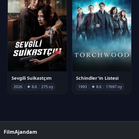
Sevgili Suikastçım
Schindler'in Listesi
2026
★ 8.6
275 oy
1993
★ 8.6
17697 oy
FilmAjandam