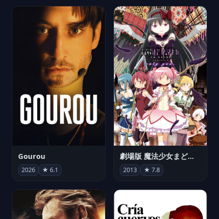
Gourou
劇場版 魔法少女まどか☆マギカ[新編]叛逆の物語
2026
★ 6.1
2013
★ 7.8