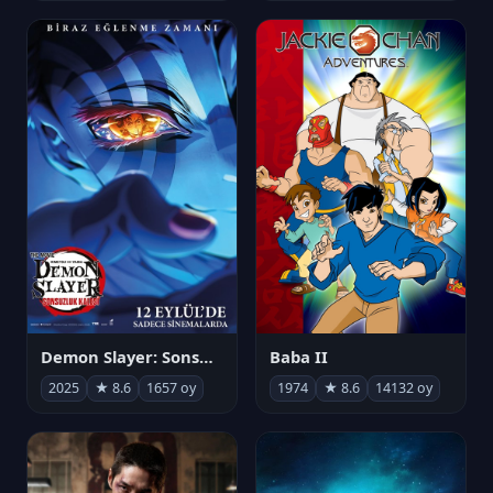
Demon Slayer: Sonsuzluk Kalesi
Baba II
2025
★ 8.6
1657 oy
1974
★ 8.6
14132 oy