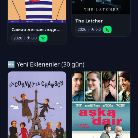
The Latcher
Самая лёгкая лодка в мире
2026
★ 0.0
1g
2026
★ 0.0
1g
🆕 Yeni Eklenenler (30 gün)