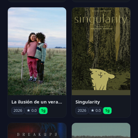
La ilusión de un verano sin fin
Singularity
2026
★ 0.0
1g
2026
★ 0.0
1g