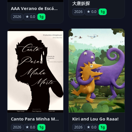
大唐妖探
AAA Verano de Escándalo 2026 - Week 3
2026
★ 0.0
1g
2026
★ 0.0
1g
Canto Para Minha Morte
Kiri and Lou Go Raaa!
2026
★ 0.0
1g
2026
★ 0.0
1g