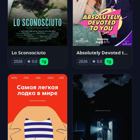
Lo Sconosciuto
Absolutely Devoted to You
2026
★ 0.0
1g
2026
★ 0.0
1g