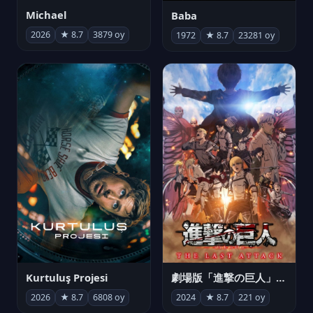
Michael
Baba
2026
★ 8.7
3879 oy
1972
★ 8.7
23281 oy
Kurtuluş Projesi
劇場版「進撃の巨人」完結編 THE LAST ATTACK
2026
★ 8.7
6808 oy
2024
★ 8.7
221 oy