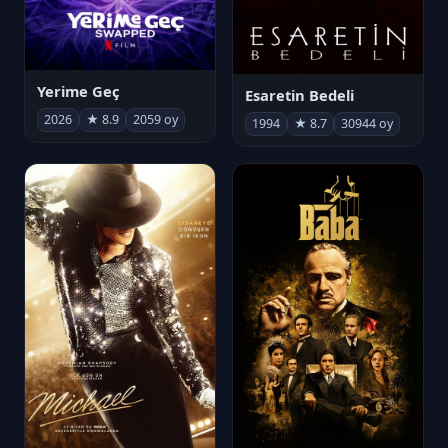
Yerime Geç
Esaretin Bedeli
2026
★ 8.9
2059 oy
1994
★ 8.7
30944 oy