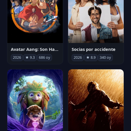
Avatar Aang: Son Havabükücü
Socias por accidente
2026
★ 9.3
686 oy
2026
★ 8.9
340 oy