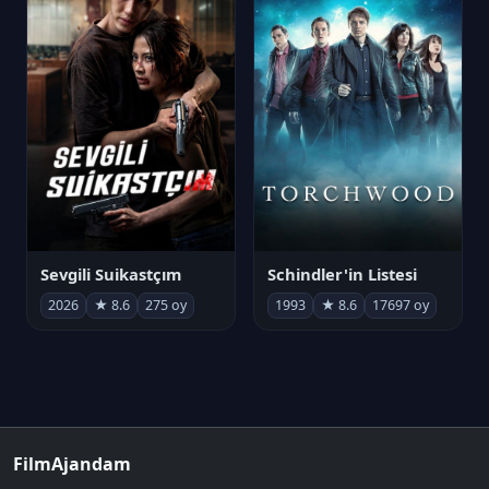
Sevgili Suikastçım
Schindler'in Listesi
2026
★ 8.6
275 oy
1993
★ 8.6
17697 oy
FilmAjandam