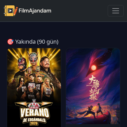
🎯 Yakında (90 gün)