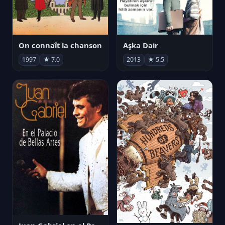
On connaît la chanson
Aşka Dair
1997
★ 7.0
2013
★ 5.5