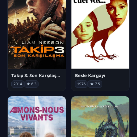
Takip 3: Son Karşılaşma
Besle Kargayı
2014
★ 6.3
1976
★ 7.5