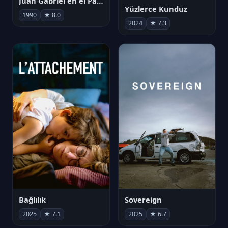
Juan Gabriel en el Palacio de Bellas Artes
Yüzlerce Kunduz
1990
★ 8.0
2024
★ 7.3
Bağlılık
Sovereign
2025
★ 7.1
2025
★ 6.7