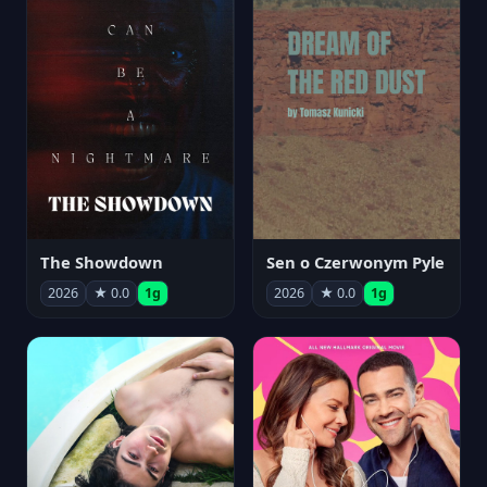
The Showdown
Sen o Czerwonym Pyle
2026
★ 0.0
1g
2026
★ 0.0
1g