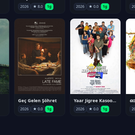
2026
★ 8.0
1g
2026
★ 0.0
1g
2
Geç Gelen Şöhret
Yaar Jigree Kasooti Degree
ഓട
2026
★ 0.0
1g
2026
★ 0.0
1g
2