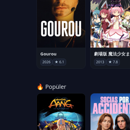
Gourou
2026
★ 6.1
2013
★ 7.8
🔥 Popüler