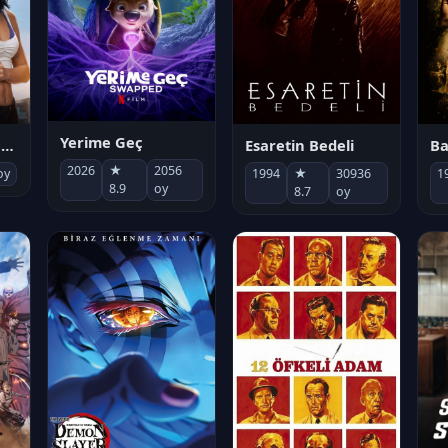
Yerime Geç
Socias por accidente
Esaretin Bedeli
B
2026
★
2056
oy
1994
★
30936
1
8.9
oy
8.7
oy