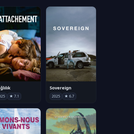
ğlılık
Sovereign
025
★ 7.1
2025
★ 6.7