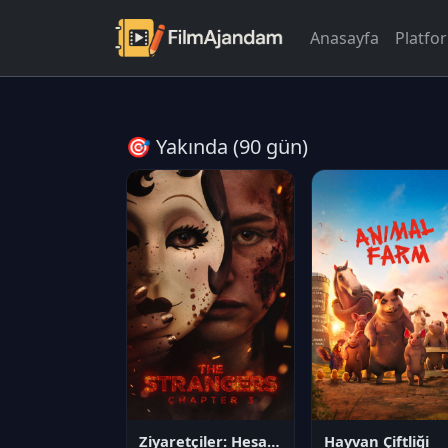
Anasayfa
Platfo
🎯 Yakında (90 gün)
Ziyaretçiler: Hesaplaşma
Hayvan Çiftliği