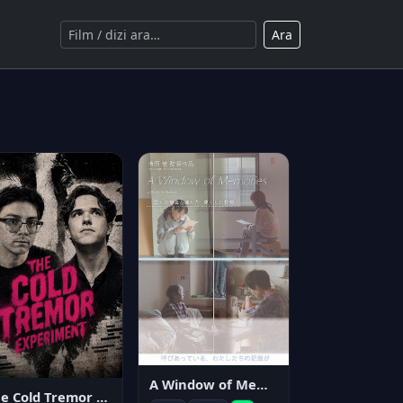
Ara
A Window of Memories
The Cold Tremor Experiment