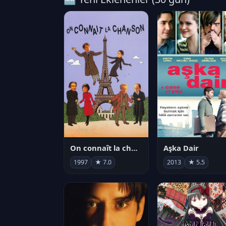
On connaît la chanson
Aşka Dair
1997
★ 7.0
2013
★ 5.5