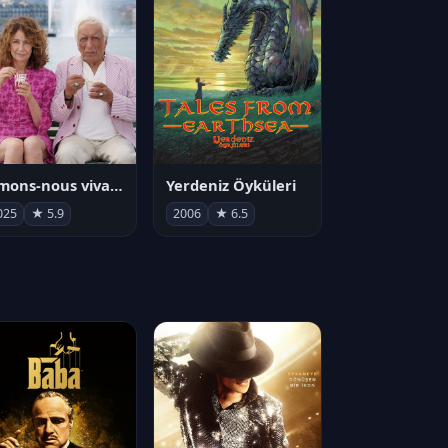
Aimons-nous vivants
Yerdeniz Öyküleri
025
★ 5.9
2006
★ 6.5