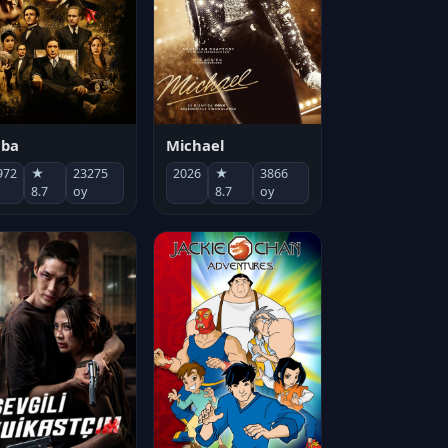
Michael
aba
2026
★
3866
972
★
23275
8.7
oy
8.7
oy