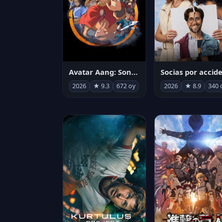
Avatar Aang: Son Havabükücü
2026
★ 9.3
672 oy
2026
★ 8.9
340 