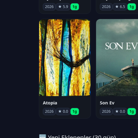
2026
★ 5.9
1g
2026
★ 6.5
1g
Atopia
Son Ev
2026
★ 0.0
1g
2026
★ 0.0
1g
🆕 Yeni Eklenenler (30 gün)