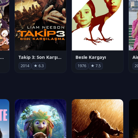
劇場版 魔法少女まどか☆マギカ[新編]叛逆の物語
Takip 3: Son Karşılaşma
Besle Kargayı
2014
★ 6.3
1976
★ 7.5
2