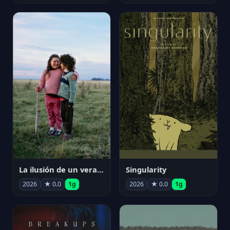
La ilusión de un verano sin fin
Singularity
2026
★ 0.0
1g
2026
★ 0.0
1g