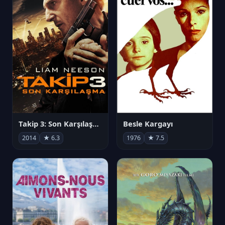
Takip 3: Son Karşılaşma
Besle Kargayı
2014
★ 6.3
1976
★ 7.5