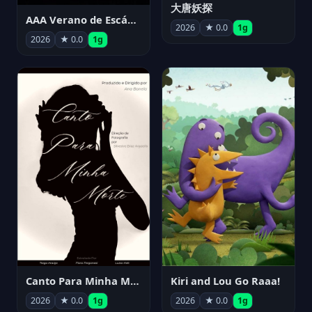
大唐妖探
AAA Verano de Escándalo 2026 - Week 3
2026
★ 0.0
1g
2026
★ 0.0
1g
Canto Para Minha Morte
Kiri and Lou Go Raaa!
2026
★ 0.0
1g
2026
★ 0.0
1g