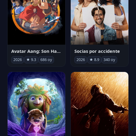
Avatar Aang: Son Havabükücü
Socias por accidente
2026
★ 9.3
686 oy
2026
★ 8.9
340 oy