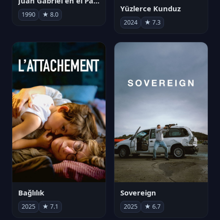
Juan Gabriel en el Palacio de Bellas Artes
Yüzlerce Kunduz
1990
★ 8.0
2024
★ 7.3
Bağlılık
Sovereign
2025
★ 7.1
2025
★ 6.7