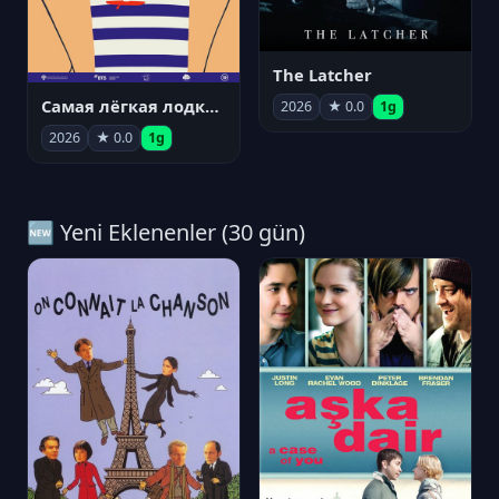
The Latcher
Самая лёгкая лодка в мире
2026
★ 0.0
1g
2026
★ 0.0
1g
🆕 Yeni Eklenenler (30 gün)