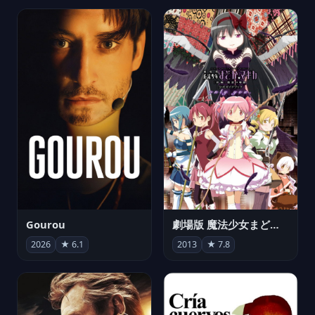
Gourou
劇場版 魔法少女まどか☆マギカ[新編]叛逆の物語
2026
★ 6.1
2013
★ 7.8