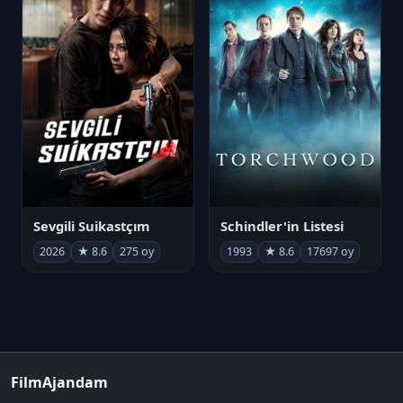
Sevgili Suikastçım
Schindler'in Listesi
2026
★ 8.6
275 oy
1993
★ 8.6
17697 oy
FilmAjandam