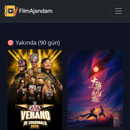
🎯 Yakında (90 gün)