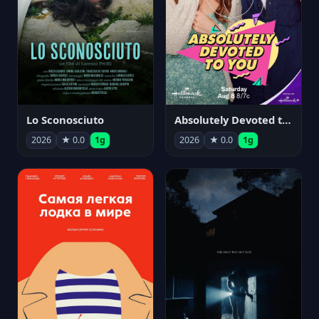
Lo Sconosciuto
Absolutely Devoted to You
2026
★ 0.0
1g
2026
★ 0.0
1g