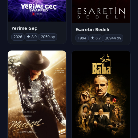
Yerime Geç
Esaretin Bedeli
2026
★ 8.9
2059 oy
1994
★ 8.7
30944 oy