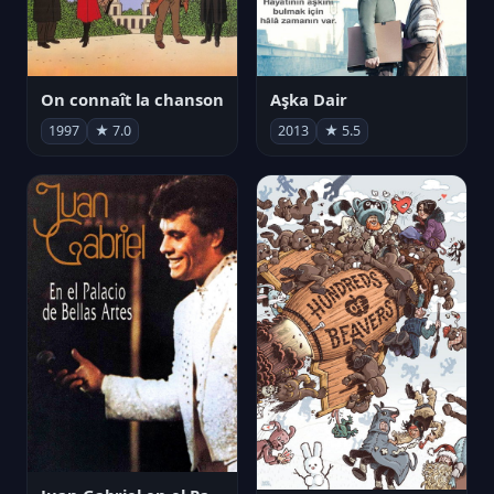
On connaît la chanson
Aşka Dair
1997
★ 7.0
2013
★ 5.5