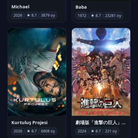
Michael
Baba
2026
★ 8.7
3879 oy
1972
★ 8.7
23281 oy
Kurtuluş Projesi
劇場版「進撃の巨人」完結編 THE LAST ATTACK
2026
★ 8.7
6808 oy
2024
★ 8.7
221 oy