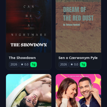
The Showdown
Sen o Czerwonym Pyle
2026
★ 0.0
1g
2026
★ 0.0
1g