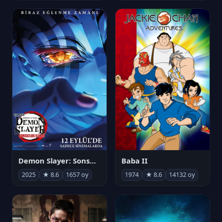
Demon Slayer: Sonsuzluk Kalesi
Baba II
2025
★ 8.6
1657 oy
1974
★ 8.6
14132 oy