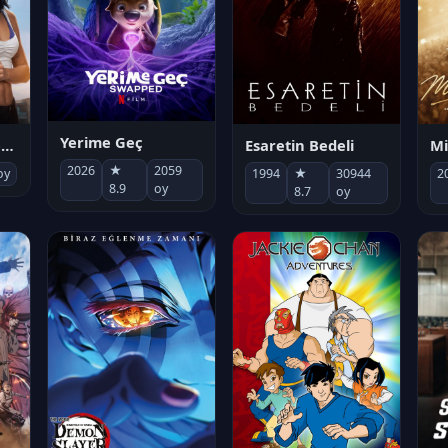
Yerime Geç
Mi
Socias por accidente
Esaretin Bedeli
2026
★
2059
2
oy
1994
★
30944
8.9
oy
8.7
oy