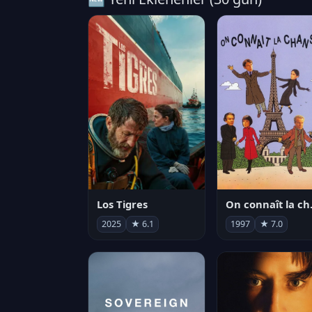
Los Tigres
On co
2025
★ 6.1
1997
★ 7.0