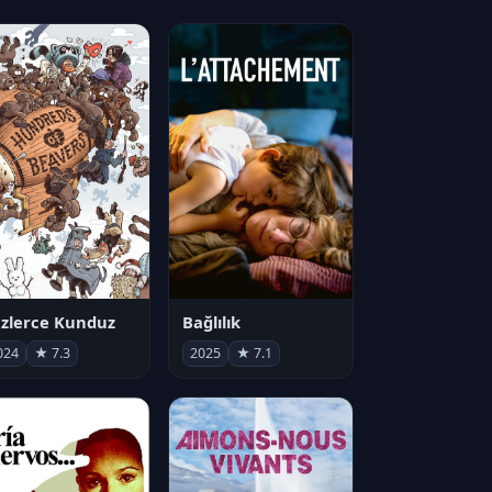
zlerce Kunduz
Bağlılık
024
★ 7.3
2025
★ 7.1