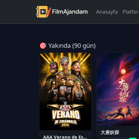
Anasayfa
Platfo
🎯 Yakında (90 gün)
大唐妖探
AAA Verano de Escándalo 2026 - Week 3