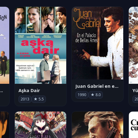
Juan Gabriel en el Palacio de Bellas Artes
nnaît la chanson
Aşka Dair
Yü
1990
★ 8.0
2013
★ 5.5
2