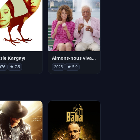
sle Kargayı
Aimons-nous vivants
976
★ 7.5
2025
★ 5.9