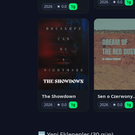
2026
★ 0.0
1g
2026
★ 0.0
1g
The Showdown
Sen o Czerwo
2026
★ 0.0
1g
2026
★ 0.0
1g
🆕 Yeni Eklenenler (30 gün)