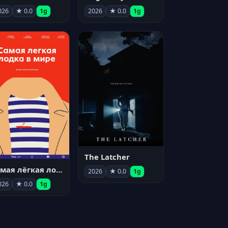
026
★ 0.0
1g
2026
★ 0.0
1g
The Latcher
Самая лёгкая лодка в мире
2026
★ 0.0
1g
026
★ 0.0
1g