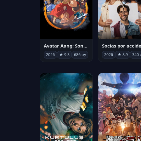
Avatar Aang: Son Havabükücü
2026
★ 9.3
686 oy
2026
★ 8.9
340 