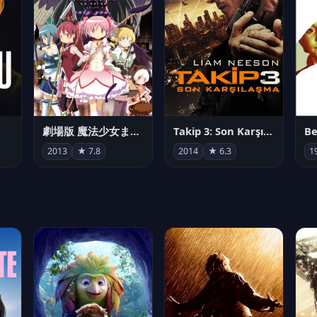
劇場版 魔法少女まどか☆マギカ[新編]叛逆の物語
Takip 3: Son Karşılaşma
Be
2013
★ 7.8
2014
★ 6.3
1