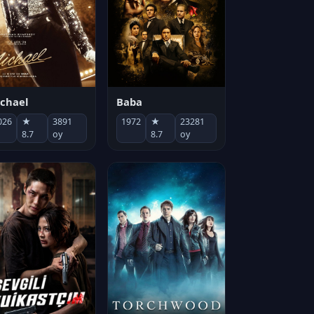
chael
Baba
026
★
3891
1972
★
23281
8.7
oy
8.7
oy