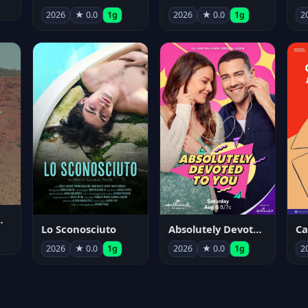
2026
★ 0.0
1g
2026
★ 0.0
1g
2
nym Pyle
Lo Sconosciuto
Absolutely Devoted to You
2026
★ 0.0
1g
2026
★ 0.0
1g
2