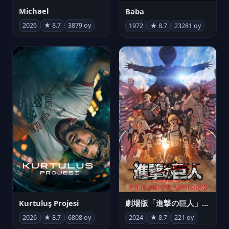
Michael
Baba
2026
★ 8.7
3879 oy
1972
★ 8.7
23281 oy
Kurtuluş Projesi
劇場版「進撃の巨人」完結編 THE LAST ATTACK
2026
★ 8.7
6808 oy
2024
★ 8.7
221 oy