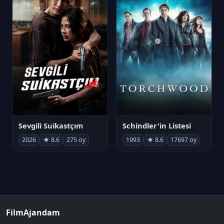
Sevgili Suikastçım
Schindler'in Listesi
2026
★ 8.6
275 oy
1993
★ 8.6
17697 oy
FilmAjandam