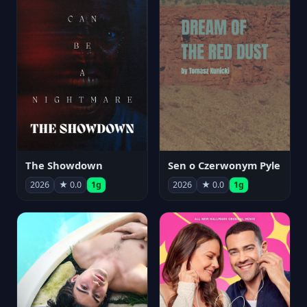
The Showdown
Sen o Czerwonym Pyle
2026
★ 0.0
1g
2026
★ 0.0
1g