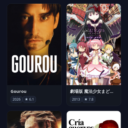
Gourou
劇場版 魔法少女まどか☆マギカ[新編]叛逆の物語
2026
★ 6.1
2013
★ 7.8