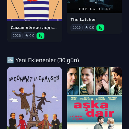
The Latcher
Самая лёгкая лодка в мире
2026
★ 0.0
1g
2026
★ 0.0
1g
🆕 Yeni Eklenenler (30 gün)