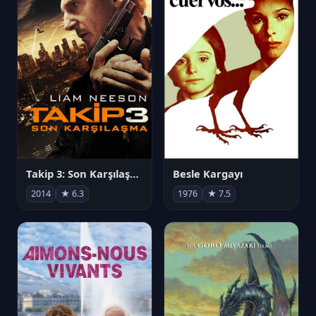
Takip 3: Son Karşılaşma
Besle Kargayı
2014
★ 6.3
1976
★ 7.5