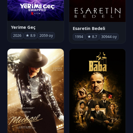
Yerime Geç
Esaretin Bedeli
2026
★ 8.9
2059 oy
1994
★ 8.7
30944 oy