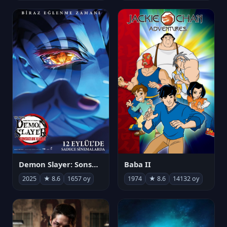
Demon Slayer: Sonsuzluk Kalesi
Baba II
2025
★ 8.6
1657 oy
1974
★ 8.6
14132 oy