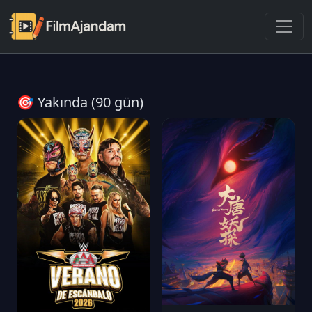
🎯 Yakında (90 gün)