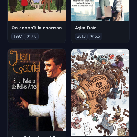
On connaît la chanson
Aşka Dair
1997
★ 7.0
2013
★ 5.5