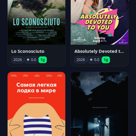
Lo Sconosciuto
Absolutely Devoted to You
2026
★ 0.0
1g
2026
★ 0.0
1g