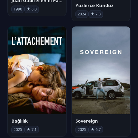
Juan Gabriel en el Palacio de Bellas Artes
Yüzlerce Kunduz
1990
★ 8.0
2024
★ 7.3
Bağlılık
Sovereign
2025
★ 7.1
2025
★ 6.7