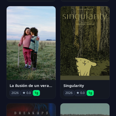
La ilusión de un verano sin fin
Singularity
2026
★ 0.0
1g
2026
★ 0.0
1g