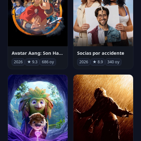
Avatar Aang: Son Havabükücü
Socias por accidente
2026
★ 9.3
686 oy
2026
★ 8.9
340 oy