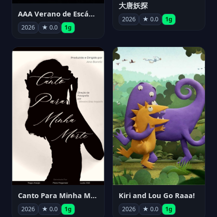
大唐妖探
AAA Verano de Escándalo 2026 - Week 3
2026
★ 0.0
1g
2026
★ 0.0
1g
Canto Para Minha Morte
Kiri and Lou Go Raaa!
2026
★ 0.0
1g
2026
★ 0.0
1g