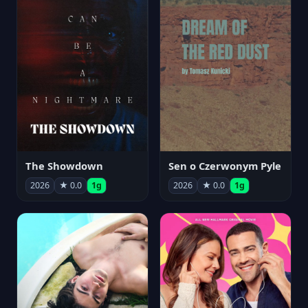
The Showdown
Sen o Czerwonym Pyle
2026
★ 0.0
1g
2026
★ 0.0
1g