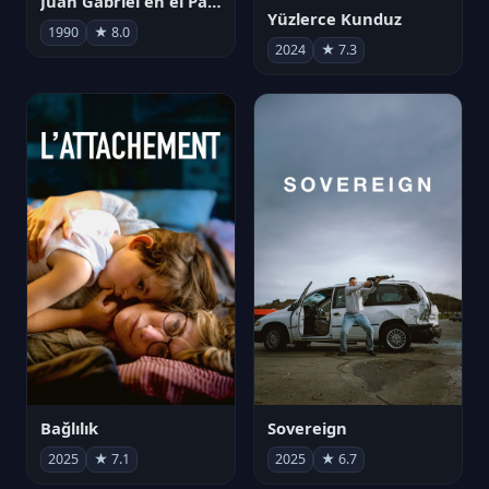
Juan Gabriel en el Palacio de Bellas Artes
Yüzlerce Kunduz
1990
★ 8.0
2024
★ 7.3
Bağlılık
Sovereign
2025
★ 7.1
2025
★ 6.7