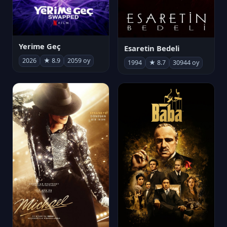
Yerime Geç
Esaretin Bedeli
2026
★ 8.9
2059 oy
1994
★ 8.7
30944 oy