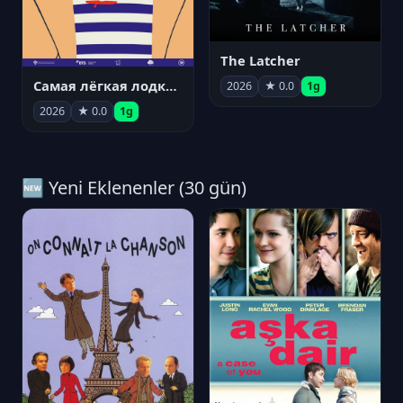
The Latcher
Самая лёгкая лодка в мире
2026
★ 0.0
1g
2026
★ 0.0
1g
🆕 Yeni Eklenenler (30 gün)