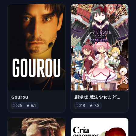
Gourou
劇場版 魔法少女まどか☆マギカ[新編]叛逆の物語
2026
★ 6.1
2013
★ 7.8