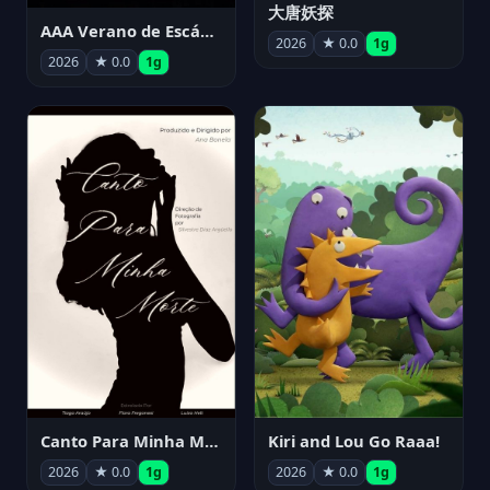
大唐妖探
AAA Verano de Escándalo 2026 - Week 3
2026
★ 0.0
1g
2026
★ 0.0
1g
Canto Para Minha Morte
Kiri and Lou Go Raaa!
2026
★ 0.0
1g
2026
★ 0.0
1g