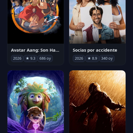
Avatar Aang: Son Havabükücü
Socias por accidente
2026
★ 9.3
686 oy
2026
★ 8.9
340 oy