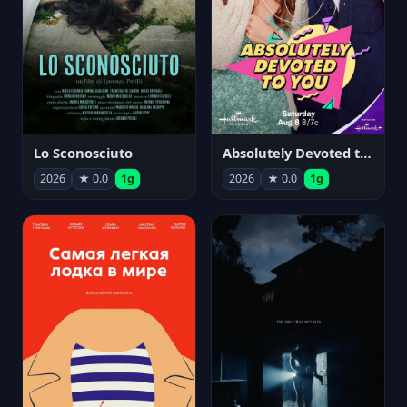
Lo Sconosciuto
Absolutely Devoted to You
2026
★ 0.0
1g
2026
★ 0.0
1g