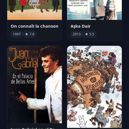
On connaît la chanson
Aşka Dair
1997
★ 7.0
2013
★ 5.5