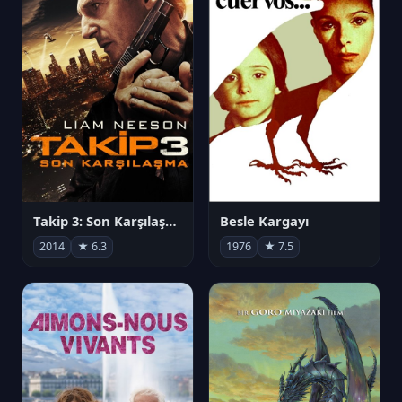
Takip 3: Son Karşılaşma
Besle Kargayı
2014
★ 6.3
1976
★ 7.5