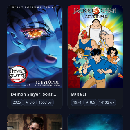
Demon Slayer: Sonsuzluk Kalesi
Baba II
2025
★ 8.6
1657 oy
1974
★ 8.6
14132 oy