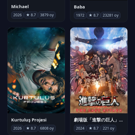
Michael
Baba
2026
★ 8.7
3879 oy
1972
★ 8.7
23281 oy
Kurtuluş Projesi
劇場版「進撃の巨人」完結編 THE LAST ATTACK
2026
★ 8.7
6808 oy
2024
★ 8.7
221 oy