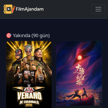
🎯 Yakında (90 gün)