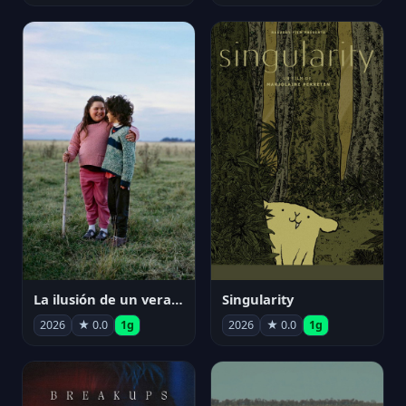
La ilusión de un verano sin fin
Singularity
2026
★ 0.0
1g
2026
★ 0.0
1g