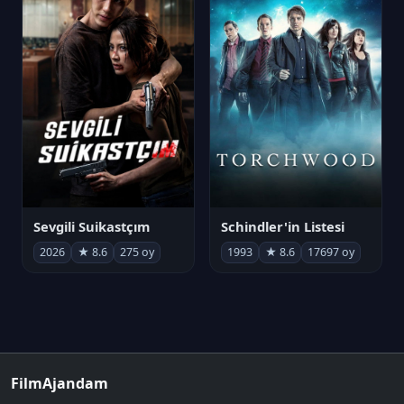
Sevgili Suikastçım
Schindler'in Listesi
2026
★ 8.6
275 oy
1993
★ 8.6
17697 oy
FilmAjandam