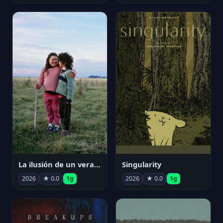
La ilusión de un verano sin fin
Singularity
2026
★ 0.0
1g
2026
★ 0.0
1g