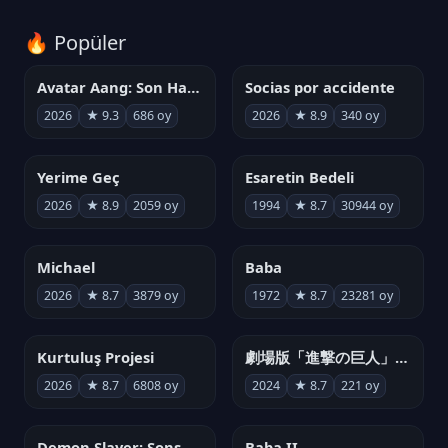
🔥 Popüler
Avatar Aang: Son Havabükücü
Socias por accidente
2026
★ 9.3
686 oy
2026
★ 8.9
340 oy
Yerime Geç
Esaretin Bedeli
2026
★ 8.9
2059 oy
1994
★ 8.7
30944 oy
Michael
Baba
2026
★ 8.7
3879 oy
1972
★ 8.7
23281 oy
Kurtuluş Projesi
劇場版「進撃の巨人」完結編 THE LAST ATTACK
2026
★ 8.7
6808 oy
2024
★ 8.7
221 oy
Demon Slayer: Sonsuzluk Kalesi
Baba II