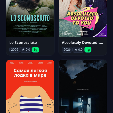
Lo Sconosciuto
Absolutely Devoted to You
2026
★ 0.0
1g
2026
★ 0.0
1g