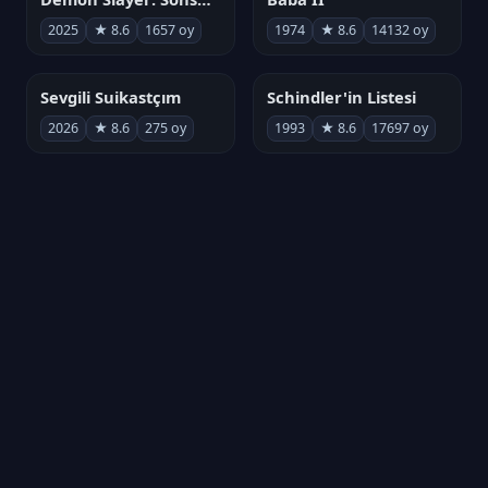
2025
★ 8.6
1657 oy
1974
★ 8.6
14132 oy
Sevgili Suikastçım
Schindler'in Listesi
2026
★ 8.6
275 oy
1993
★ 8.6
17697 oy
FilmAjandam
Hepsi bir ajandada.
Film ve dizileri takip etmenin en kolay yolu.
Hakkında
Arama
Platformlar
© 2026 FilmAjandam — Hepsi bir ajandada.
Powered by
Ali Osman KAHRAMAN