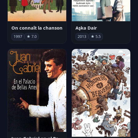
On connaît la chanson
Aşka Dair
1997
★ 7.0
2013
★ 5.5