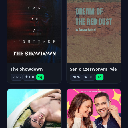
The Showdown
Sen o Czerwonym Pyle
2026
★ 0.0
1g
2026
★ 0.0
1g