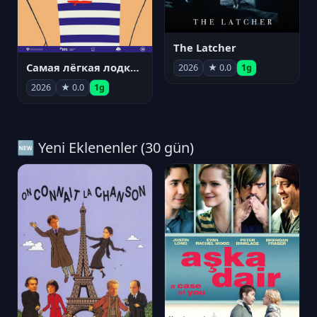
The Latcher
Самая лёгкая лодка в мире
2026
★ 0.0
1g
2026
★ 0.0
1g
🆕 Yeni Eklenenler (30 gün)