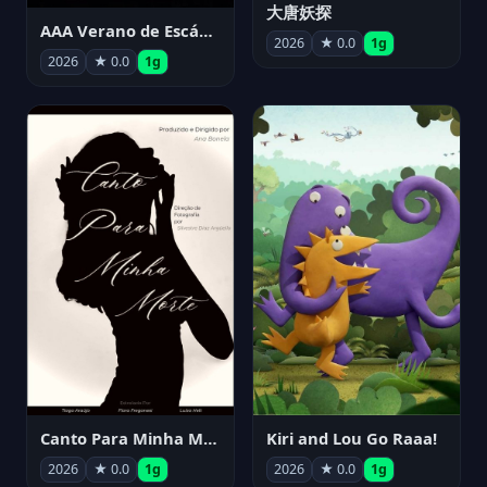
大唐妖探
AAA Verano de Escándalo 2026 - Week 3
2026
★ 0.0
1g
2026
★ 0.0
1g
Canto Para Minha Morte
Kiri and Lou Go Raaa!
2026
★ 0.0
1g
2026
★ 0.0
1g