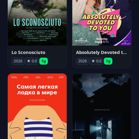
Lo Sconosciuto
Absolutely Devoted to You
2026
★ 0.0
1g
2026
★ 0.0
1g