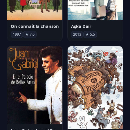
On connaît la chanson
Aşka Dair
1997
★ 7.0
2013
★ 5.5