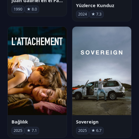
Juan Gabriel en el Palacio de Bellas Artes
Yüzlerce Kunduz
1990
★ 8.0
2024
★ 7.3
Bağlılık
Sovereign
2025
★ 7.1
2025
★ 6.7