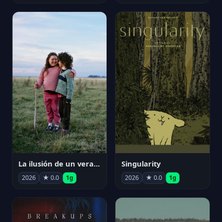
La ilusión de un verano sin fin
Singularity
2026
★ 0.0
1g
2026
★ 0.0
1g