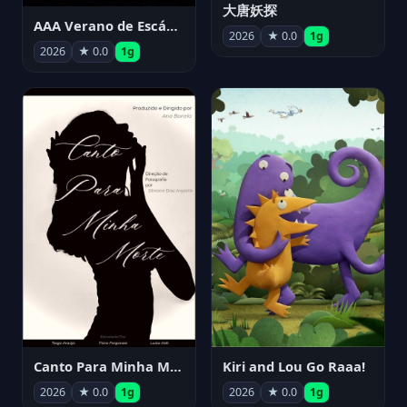
大唐妖探
AAA Verano de Escándalo 2026 - Week 3
2026
★ 0.0
1g
2026
★ 0.0
1g
Canto Para Minha Morte
Kiri and Lou Go Raaa!
2026
★ 0.0
1g
2026
★ 0.0
1g