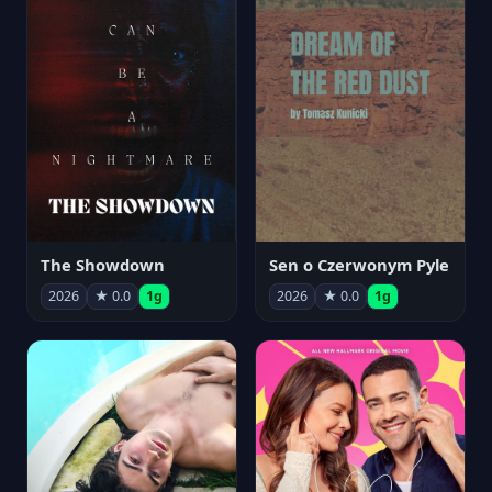
The Showdown
Sen o Czerwonym Pyle
2026
★ 0.0
1g
2026
★ 0.0
1g