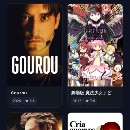
Gourou
劇場版 魔法少女まどか☆マギカ[新編]叛逆の物語
2026
★ 6.1
2013
★ 7.8