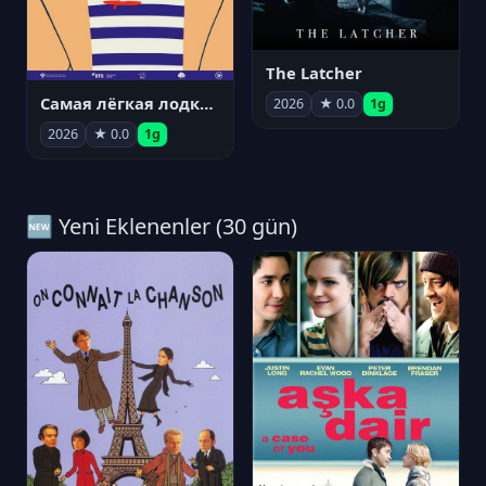
The Latcher
Самая лёгкая лодка в мире
2026
★ 0.0
1g
2026
★ 0.0
1g
🆕 Yeni Eklenenler (30 gün)