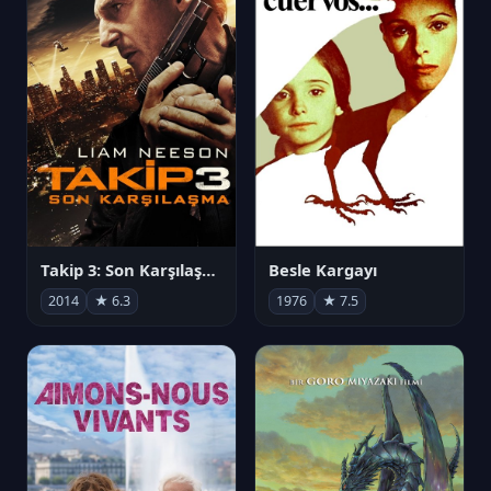
Takip 3: Son Karşılaşma
Besle Kargayı
2014
★ 6.3
1976
★ 7.5