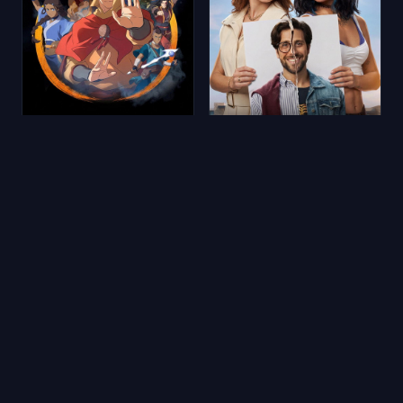
Avatar Aang: Son Havabükücü
Socias por accidente
2026
★ 9.3
686 oy
2026
★ 8.9
340 oy