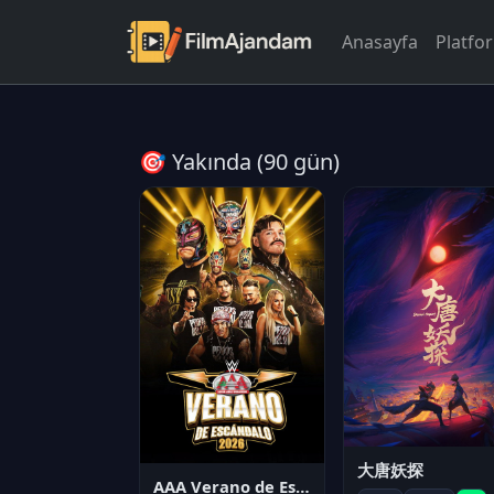
Anasayfa
Platfo
🎯 Yakında (90 gün)
大唐妖探
AAA Verano de Escándalo 2026 - Week 3