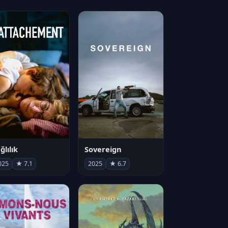
ğlılık
Sovereign
025
★ 7.1
2025
★ 6.7