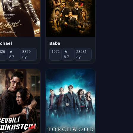
chael
Baba
026
★
3879
1972
★
23281
8.7
oy
8.7
oy