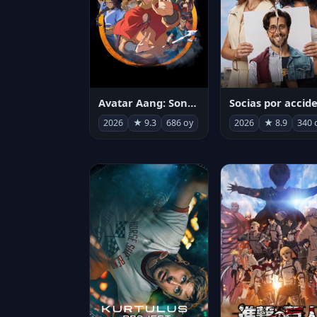
Avatar Aang: Son Havabükücü
2026
★ 9.3
686 oy
2026
★ 8.9
340 