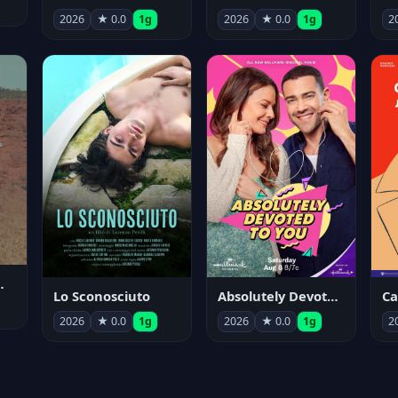
2026
★ 0.0
1g
2026
★ 0.0
1g
2
nym Pyle
Lo Sconosciuto
Absolutely Devoted to You
2026
★ 0.0
1g
2026
★ 0.0
1g
2