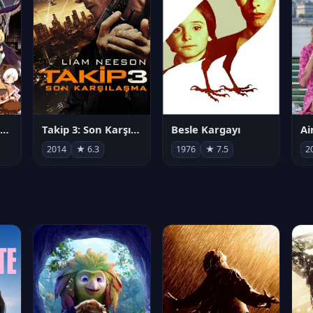
劇場版 魔法少女まどか☆マギカ[新編]叛逆の物語
Takip 3: Son Karşılaşma
Besle Kargayı
2014
★ 6.3
1976
★ 7.5
2