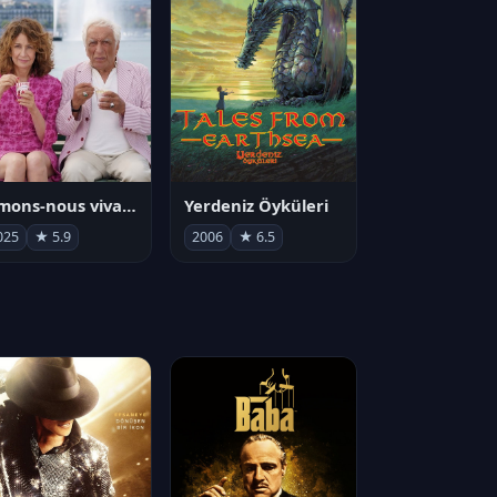
Aimons-nous vivants
Yerdeniz Öyküleri
025
★ 5.9
2006
★ 6.5