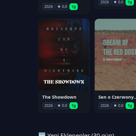
2026
★ 0.0
1g
2026
★ 0.0
1g
The Showdown
Sen o Czerwo
2026
★ 0.0
1g
2026
★ 0.0
1g
🆕 Yeni Eklenenler (30 gün)