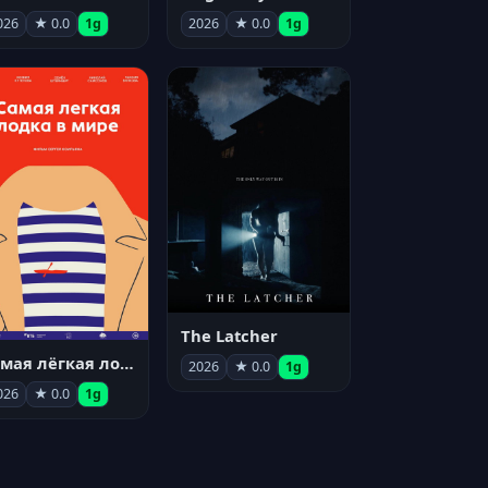
026
★ 0.0
1g
2026
★ 0.0
1g
The Latcher
Самая лёгкая лодка в мире
2026
★ 0.0
1g
026
★ 0.0
1g