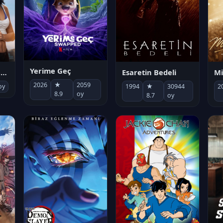
Yerime Geç
Mi
Socias por accidente
Esaretin Bedeli
2026
★
2059
2
oy
1994
★
30944
8.9
oy
8.7
oy