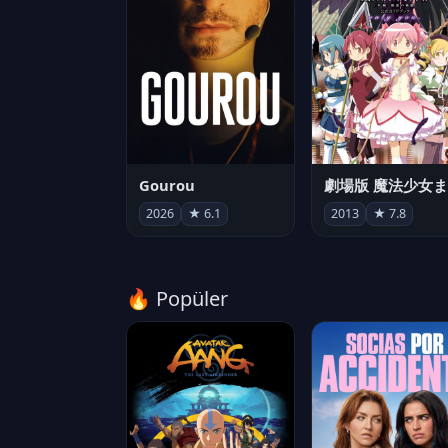
Gourou
2026
★ 6.1
2013
★ 7.8
🔥 Popüler