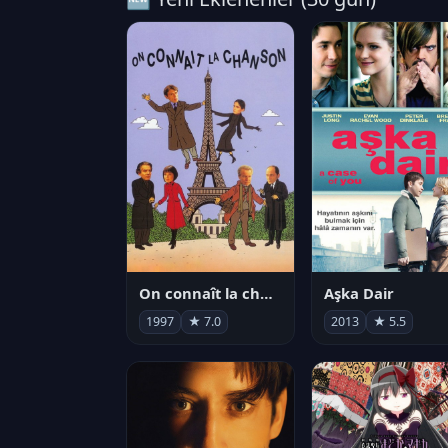
On connaît la chanson
Aşka Dair
1997
★ 7.0
2013
★ 5.5