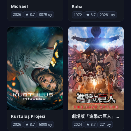
Michael
Baba
2026
★ 8.7
3879 oy
1972
★ 8.7
23281 oy
Kurtuluş Projesi
劇場版「進撃の巨人」完結編 THE LAST ATTACK
2026
★ 8.7
6808 oy
2024
★ 8.7
221 oy