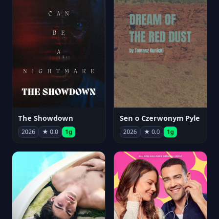
The Showdown
Sen o Czerwonym Pyle
2026
★ 0.0
1g
2026
★ 0.0
1g