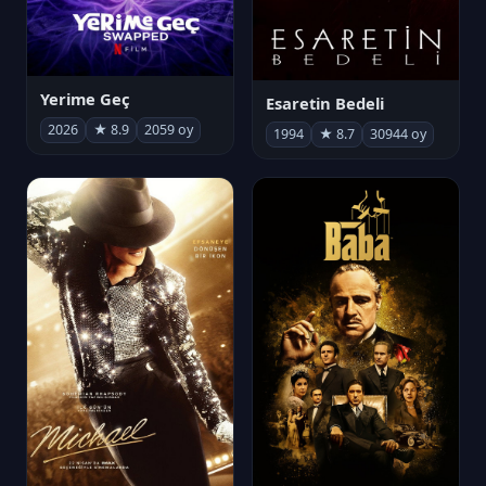
Yerime Geç
Esaretin Bedeli
2026
★ 8.9
2059 oy
1994
★ 8.7
30944 oy