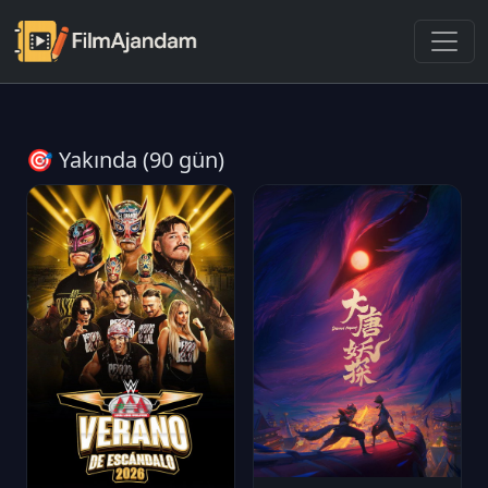
🎯 Yakında (90 gün)