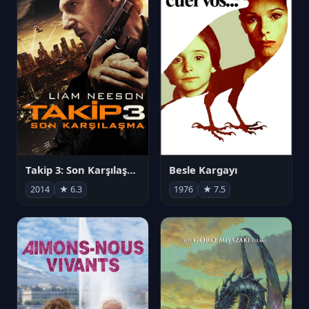
Takip 3: Son Karşılaşma
Besle Kargayı
2014
★ 6.3
1976
★ 7.5