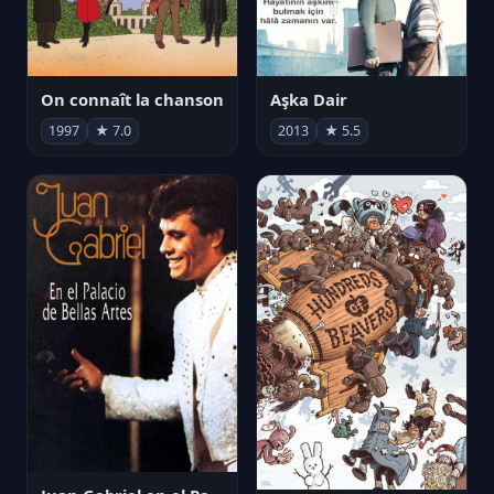
On connaît la chanson
Aşka Dair
1997
★ 7.0
2013
★ 5.5