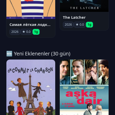
The Latcher
Самая лёгкая лодка в мире
2026
★ 0.0
1g
2026
★ 0.0
1g
🆕 Yeni Eklenenler (30 gün)