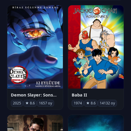
Demon Slayer: Sonsuzluk Kalesi
Baba II
2025
★ 8.6
1657 oy
1974
★ 8.6
14132 oy