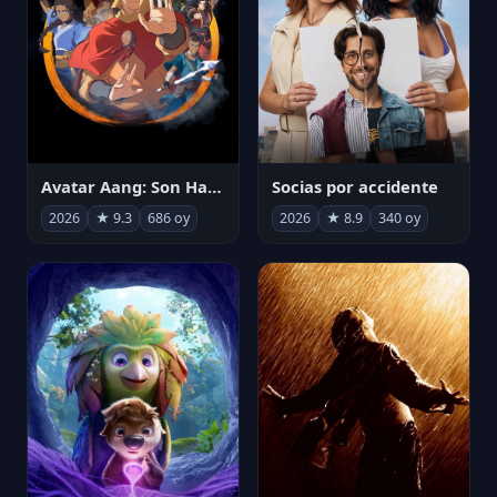
Avatar Aang: Son Havabükücü
Socias por accidente
2026
★ 9.3
686 oy
2026
★ 8.9
340 oy