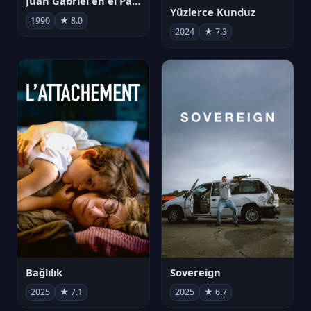
Juan Gabriel en el Palacio de Bellas Artes
Yüzlerce Kunduz
1990
★ 8.0
2024
★ 7.3
Bağlılık
Sovereign
2025
★ 7.1
2025
★ 6.7