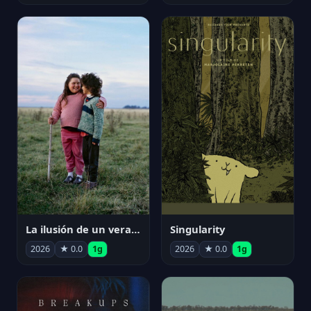
La ilusión de un verano sin fin
Singularity
2026
★ 0.0
1g
2026
★ 0.0
1g