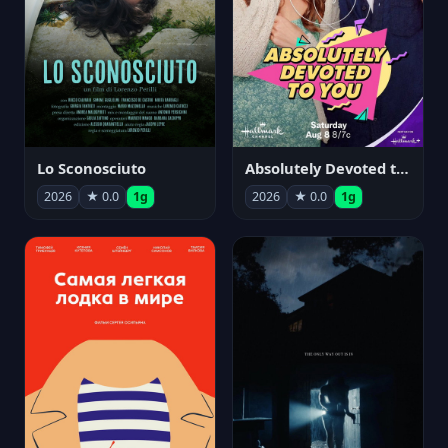
Lo Sconosciuto
Absolutely Devoted to You
2026
★ 0.0
1g
2026
★ 0.0
1g