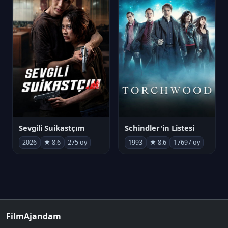
Sevgili Suikastçım
Schindler'in Listesi
2026
★ 8.6
275 oy
1993
★ 8.6
17697 oy
FilmAjandam