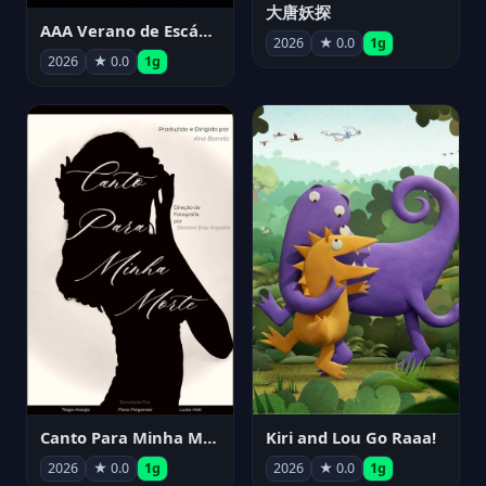
大唐妖探
AAA Verano de Escándalo 2026 - Week 3
2026
★ 0.0
1g
2026
★ 0.0
1g
Canto Para Minha Morte
Kiri and Lou Go Raaa!
2026
★ 0.0
1g
2026
★ 0.0
1g