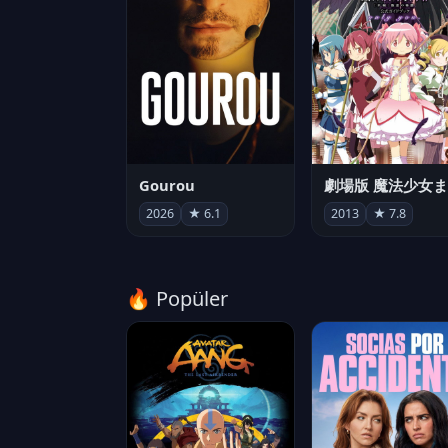
Gourou
2026
★ 6.1
2013
★ 7.8
🔥 Popüler