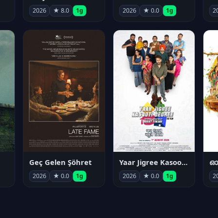
2026
★ 8.0
1g
2026
★ 0.0
1g
2
Geç Gelen Şöhret
Yaar Jigree Kasooti Degree
ഓട
2026
★ 0.0
1g
2026
★ 0.0
1g
2