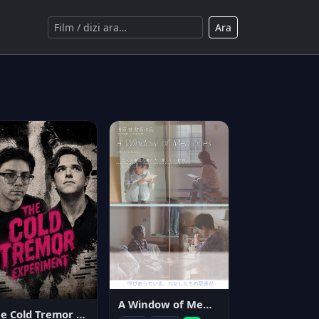
Ara
A Window of Memories
The Cold Tremor Experiment