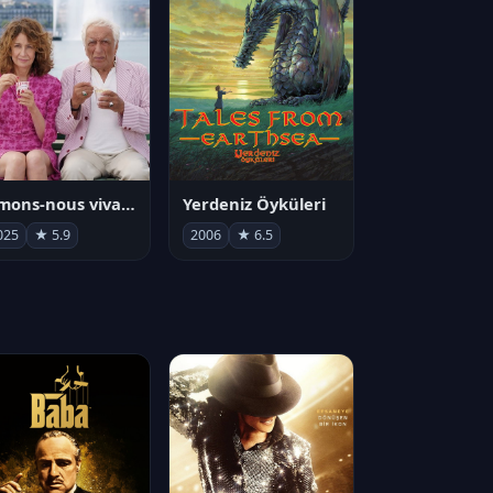
Aimons-nous vivants
Yerdeniz Öyküleri
025
★ 5.9
2006
★ 6.5