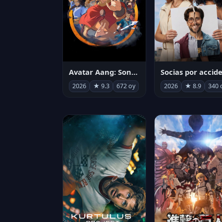
Avatar Aang: Son Havabükücü
2026
★ 9.3
672 oy
2026
★ 8.9
340 