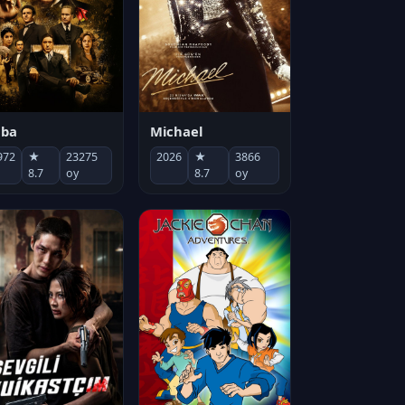
Michael
aba
2026
★
3866
972
★
23275
8.7
oy
8.7
oy