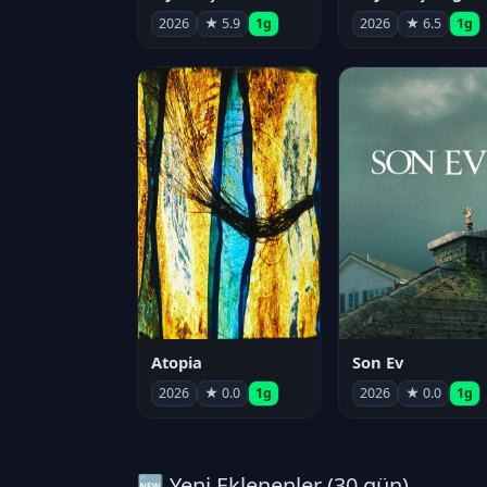
2026
★ 5.9
1g
2026
★ 6.5
1g
Atopia
Son Ev
2026
★ 0.0
1g
2026
★ 0.0
1g
🆕 Yeni Eklenenler (30 gün)