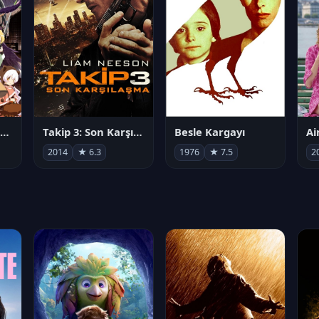
劇場版 魔法少女まどか☆マギカ[新編]叛逆の物語
Takip 3: Son Karşılaşma
Besle Kargayı
2014
★ 6.3
1976
★ 7.5
2