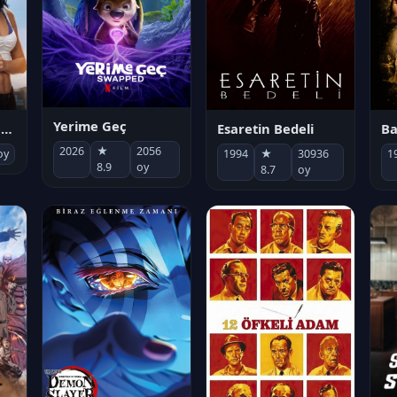
Yerime Geç
Socias por accidente
Esaretin Bedeli
B
2026
★
2056
oy
1994
★
30936
1
8.9
oy
8.7
oy