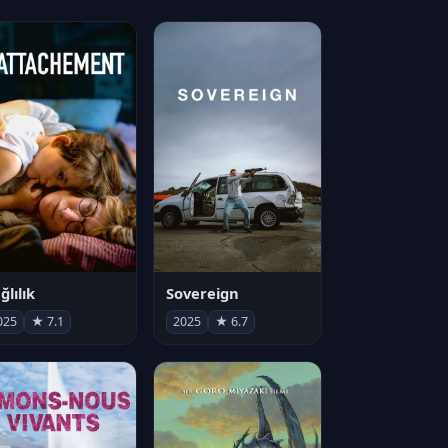
ğlılık
Sovereign
025
★ 7.1
2025
★ 6.7