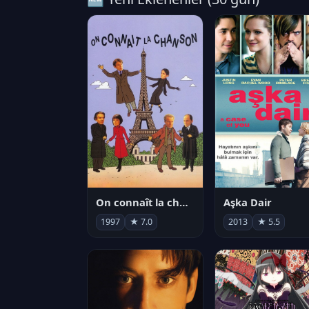
On connaît la chanson
Aşka Dair
1997
★ 7.0
2013
★ 5.5