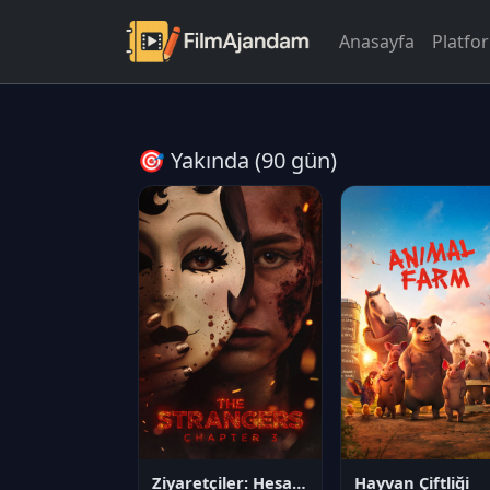
Anasayfa
Platfo
🎯 Yakında (90 gün)
Ziyaretçiler: Hesaplaşma
Hayvan Çiftliği