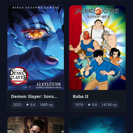
Demon Slayer: Sonsuzluk Kalesi
Baba II
2025
★ 8.6
1685 oy
1974
★ 8.6
14136 oy