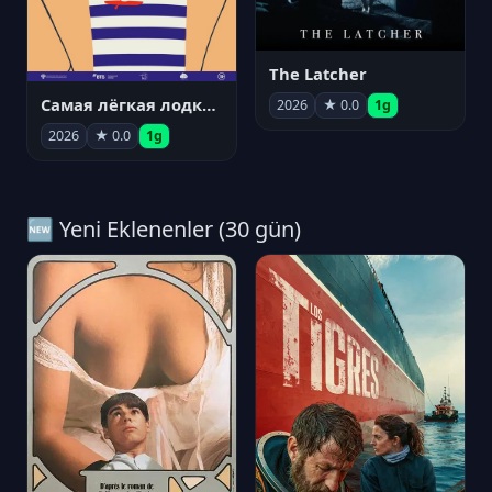
The Latcher
Самая лёгкая лодка в мире
2026
★ 0.0
1g
2026
★ 0.0
1g
🆕 Yeni Eklenenler (30 gün)