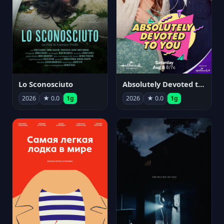
Lo Sconosciuto
Absolutely Devoted to You
2026
★ 0.0
1g
2026
★ 0.0
1g