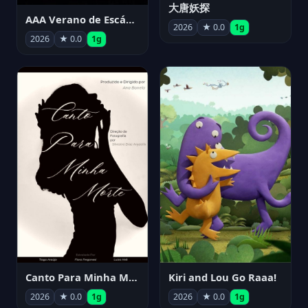
大唐妖探
AAA Verano de Escándalo 2026 - Week 3
2026
★ 0.0
1g
2026
★ 0.0
1g
Canto Para Minha Morte
Kiri and Lou Go Raaa!
2026
★ 0.0
1g
2026
★ 0.0
1g