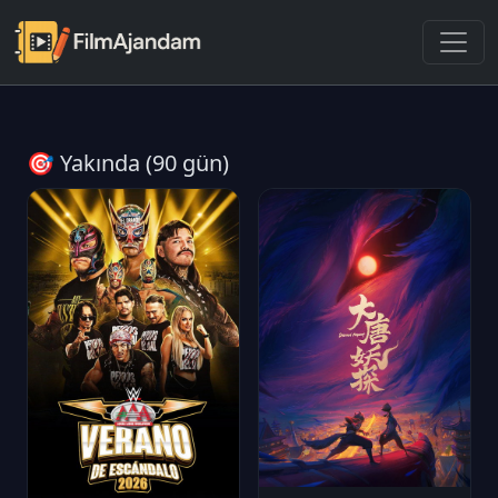
🎯 Yakında (90 gün)