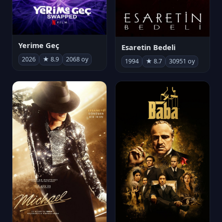
Yerime Geç
Esaretin Bedeli
2026
★ 8.9
2068 oy
1994
★ 8.7
30951 oy