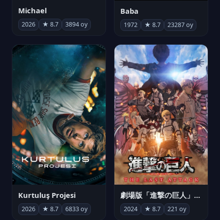
Michael
Baba
2026
★ 8.7
3894 oy
1972
★ 8.7
23287 oy
Kurtuluş Projesi
劇場版「進撃の巨人」完結編 THE LAST ATTACK
2026
★ 8.7
6833 oy
2024
★ 8.7
221 oy