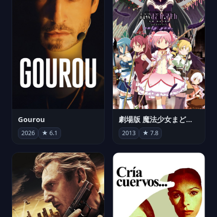
Gourou
劇場版 魔法少女まどか☆マギカ[新編]叛逆の物語
2026
★ 6.1
2013
★ 7.8