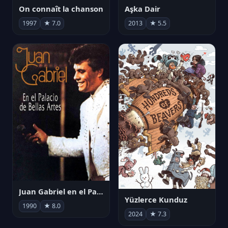
On connaît la chanson
Aşka Dair
1997
★ 7.0
2013
★ 5.5
Juan Gabriel en el Palacio de Bellas Artes
Yüzlerce Kunduz
1990
★ 8.0
2024
★ 7.3