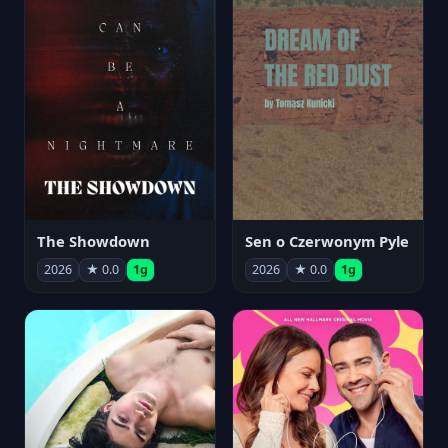
The Showdown
Sen o Czerwonym Pyle
2026
★ 0.0
1g
2026
★ 0.0
1g