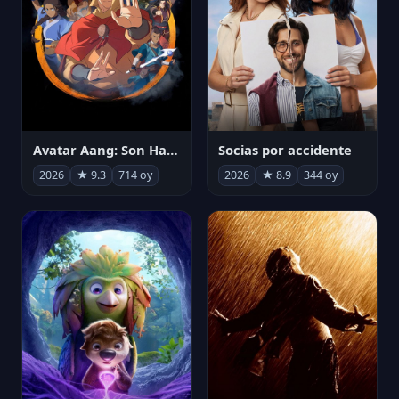
Avatar Aang: Son Havabükücü
Socias por accidente
2026
★ 9.3
714 oy
2026
★ 8.9
344 oy