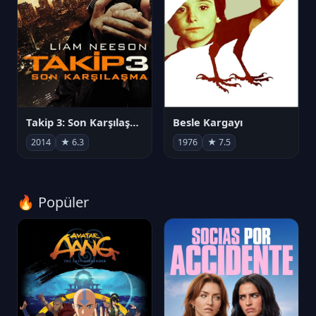
Takip 3: Son Karşılaşma
Besle Kargayı
2014
★ 6.3
1976
★ 7.5
🔥 Popüler