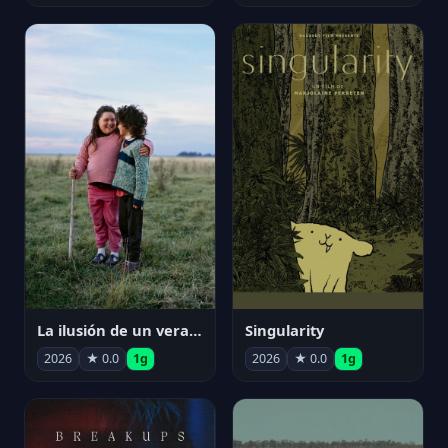
La ilusión de un verano sin fin
Singularity
2026
★ 0.0
1g
2026
★ 0.0
1g