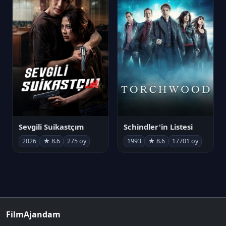
Sevgili Suikastçım
Schindler'in Listesi
2026
★ 8.6
275 oy
1993
★ 8.6
17701 oy
FilmAjandam